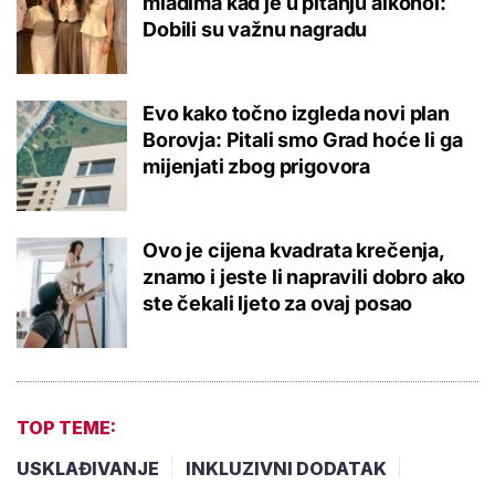
mladima kad je u pitanju alkohol:
Dobili su važnu nagradu
Evo kako točno izgleda novi plan
Borovja: Pitali smo Grad hoće li ga
mijenjati zbog prigovora
Ovo je cijena kvadrata krečenja,
znamo i jeste li napravili dobro ako
ste čekali ljeto za ovaj posao
TOP TEME:
USKLAĐIVANJE
INKLUZIVNI DODATAK