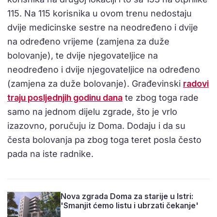
115. Na 115 korisnika u ovom trenu nedostaju
dvije medicinske sestre na neodređeno i dvije
na određeno vrijeme (zamjena za duže
bolovanje), te dvije njegovateljice na
neodređeno i dvije njegovateljice na određeno
(zamjena za duže bolovanje). Građevinski
radovi
traju posljednjih godinu dana
te zbog toga rade
samo na jednom dijelu zgrade, što je vrlo
izazovno, poručuju iz Doma. Dodaju i da su
česta bolovanja pa zbog toga teret posla često
pada na iste radnike.
Nova zgrada Doma za starije u Istri:
'Smanjit ćemo listu i ubrzati čekanje'