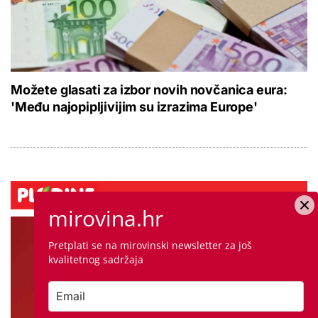
Možete glasati za izbor novih novčanica eura:
'Među najopipljivijim su izrazima Europe'
mirovina.hr
Pretplati se na mirovinski newsletter za još
kvalitetnog sadržaja