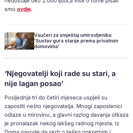
nedostaje oko 2.000 ljudi,a više o tome pisali
smo
ovdje
.
Vaučeri za smještaj umirovljenika:
'Sustav gura starije prema privatnim
domovima'
‘Njegovatelji koji rade su stari, a
nije lagan posao’
Posljednja tri do četiri mjeseca uspjeli su
zaposliti nešto njegovatelja. Mnogi zaposlenici
odlaze u mirovinu, a glavni razlog davanja otkaza
je pronalazak nekog lakšeg radnog mjesta. Iz
Doma navode da skrb o teško pokretnim i