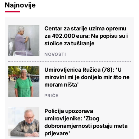
Najnovije
Centar za starije uzima opremu
za 492.000 eura: Na popisu su i
stolice za tuširanje
NOVOSTI
Umirovljenica Ružica (78): 'U
mirovini mi je donijelo mir što ne
moram ništa'
PRIČE
Policija upozorava
umirovljenike: 'Zbog
dobronamjernosti postaju meta
prijevare'