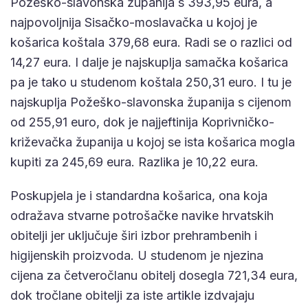
Požeško-slavonska županija s 393,95 eura, a
najpovoljnija Sisačko-moslavačka u kojoj je
košarica koštala 379,68 eura. Radi se o razlici od
14,27 eura. I dalje je najskuplja samačka košarica
pa je tako u studenom koštala 250,31 euro. I tu je
najskuplja Požeško-slavonska županija s cijenom
od 255,91 euro, dok je najjeftinija Koprivničko-
križevačka županija u kojoj se ista košarica mogla
kupiti za 245,69 eura. Razlika je 10,22 eura.
Poskupjela je i standardna košarica, ona koja
odražava stvarne potrošačke navike hrvatskih
obitelji jer uključuje širi izbor prehrambenih i
higijenskih proizvoda. U studenom je njezina
cijena za četveročlanu obitelj dosegla 721,34 eura,
dok tročlane obitelji za iste artikle izdvajaju