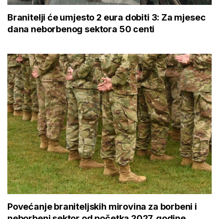
Branitelji će umjesto 2 eura dobiti 3: Za mjesec
dana neborbenog sektora 50 centi
Povećanje braniteljskih mirovina za borbeni i
neborbeni sektor od početka 2027. godine