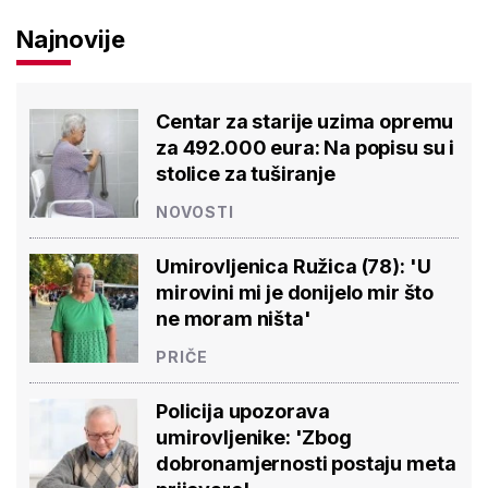
Najnovije
Centar za starije uzima opremu
za 492.000 eura: Na popisu su i
stolice za tuširanje
NOVOSTI
Umirovljenica Ružica (78): 'U
mirovini mi je donijelo mir što
ne moram ništa'
PRIČE
Policija upozorava
umirovljenike: 'Zbog
dobronamjernosti postaju meta