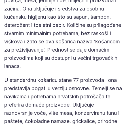
povrća, mesa, jeftinije ribe, mliječnih proizvoda i
začina. Ona uključuje i sredstva za osobnu i
kućansku higijenu kao što su sapun, šampon,
deterdžent i toaletni papir. Količine su prilagođene
stvarnim minimalnim potrebama, bez raskoši i
viškova i zato se ova košarica naziva ‘košaricom
za preživljavanje’. Prednost se daje domaćim
proizvodima koji su dostupni u većini trgovačkih
lanaca.
U standardnu košaricu stane 77 proizvoda i ona
predstavlja bogatiju verziju osnovne. Temelji se na
navikama i potrebama hrvatskih potrošača te
preferira domaće proizvode. Uključuje
raznovrsnije voće, više mesa, konzerviranu tunu i
paštete, čokoladne namaze, grickalice, prirodne i