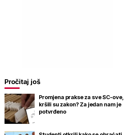
Pročitaj još
Promjena prakse za sve SC-ove,
kršili su zakon? Za jedan nam je
potvrđeno
Studenti otkrili kako se obraćati