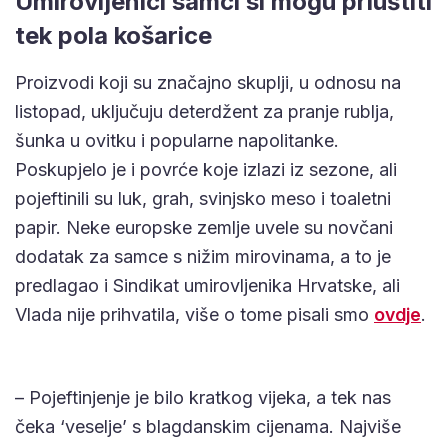
Umirovljenici samci si mogu priuštiti
tek pola košarice
Proizvodi koji su značajno skuplji, u odnosu na
listopad, uključuju deterdžent za pranje rublja,
šunka u ovitku i popularne napolitanke.
Poskupjelo je i povrće koje izlazi iz sezone, ali
pojeftinili su luk, grah, svinjsko meso i toaletni
papir. Neke europske zemlje uvele su novčani
dodatak za samce s nižim mirovinama, a to je
predlagao i Sindikat umirovljenika Hrvatske, ali
Vlada nije prihvatila, više o tome pisali smo
ovdje
.
– Pojeftinjenje je bilo kratkog vijeka, a tek nas
čeka ‘veselje’ s blagdanskim cijenama. Najviše