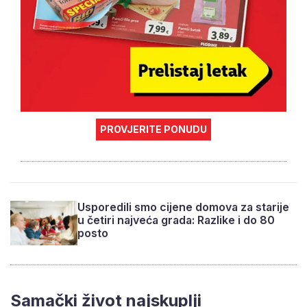
PROVJERITE PONUDU
Usporedili smo cijene domova za starije
u četiri najveća grada: Razlike i do 80
posto
Samački život najskuplji