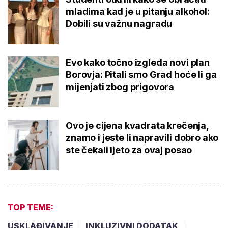
mladima kad je u pitanju alkohol:
Dobili su važnu nagradu
Evo kako točno izgleda novi plan
Borovja: Pitali smo Grad hoće li ga
mijenjati zbog prigovora
Ovo je cijena kvadrata krečenja,
znamo i jeste li napravili dobro ako
ste čekali ljeto za ovaj posao
TOP TEME:
USKLAĐIVANJE
INKLUZIVNI DODATAK