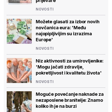
prijevare'
NOVOSTI
Možete glasati za izbor novih
novčanica eura: 'Među
najopipljivijim su izrazima
Europe'
NOVOSTI
Niz aktivnosti za umirovljenike:
'Mogu jačati zdravlje,
pokretljivost i kvalitetu života'
NOVOSTI
Moguće povećanje naknade za
nezaposlene branitelje: Znamo
koliko ih je na burzi