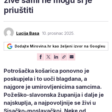
žive sami ne mogu si je
priuštiti
Lucija Basa
10. prosinac 2025.
Dodajte Mirovina.hr kao željeni izvor na Googleu
Potrošačka košarica ponovno je
poskupjela i to uoči blagdana, a
najgore je umirovljenicima samcima.
Požeško-slavonska županija i dalje je
najskuplja, a najpovoljnije se živi u
Sisačko-moslavačkoj. Neke od