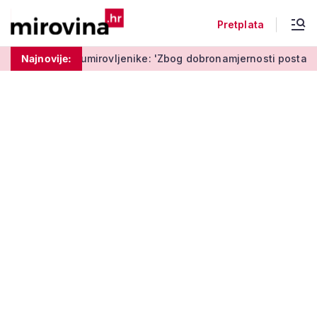
Pretplata
umirovljenike: 'Zbog dobronamjernosti postaju meta prijevare'
Najnovije: