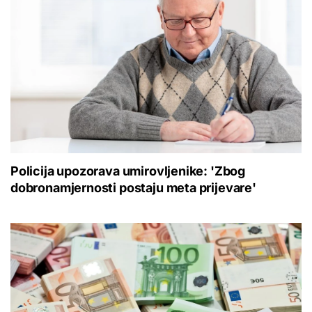
Policija upozorava umirovljenike: 'Zbog
dobronamjernosti postaju meta prijevare'