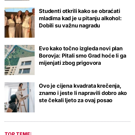
Studenti otkrili kako se obraćati
mladima kad je u pitanju alkohol:
Dobili su važnu nagradu
Evo kako točno izgleda novi plan
Borovja: Pitali smo Grad hoće li ga
mijenjati zbog prigovora
Ovo je cijena kvadrata krečenja,
znamo i jeste li napravili dobro ako
ste čekali ljeto za ovaj posao
TOP TEME: