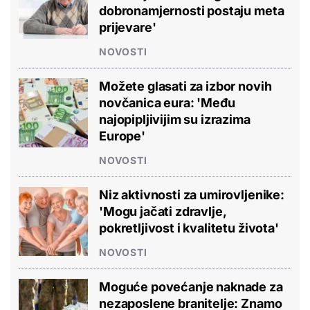
dobronamjernosti postaju meta
prijevare'
NOVOSTI
Možete glasati za izbor novih
novčanica eura: 'Među
najopipljivijim su izrazima
Europe'
NOVOSTI
Niz aktivnosti za umirovljenike:
'Mogu jačati zdravlje,
pokretljivost i kvalitetu života'
NOVOSTI
Moguće povećanje naknade za
nezaposlene branitelje: Znamo