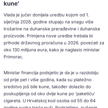
kune’
Vlada je jučer donijela uredbu kojom od 1.
siječnja 2026. godine stupaju na snagu više
trošarine na duhanske prerađevine i duhanske
proizvode. Primjena nove uredbe trebala bi
prihode državnog proračuna u 2026. povećati za
oko 130 milijuna eura, kako je naglasio ministar
Primorac.
Ministar financija podsjetio je da je u razdoblju
od prije pet i više godina, kada su platežno
sredstvo još bile kune, također dolazilo do
poskupljenja od oko dvije kune po ‘paketiću’
cigareta. U Hrvatskoj kod osoba od 55 do 64
godine svaka treća puši. Podsjetimo, pušenje