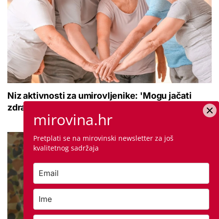
Niz aktivnosti za umirovljenike: 'Mogu jačati
zdravlje, pokretljivost i kvalitetu života'
mirovina.hr
Pretplati se na mirovinski newsletter za još
kvalitetnog sadržaja