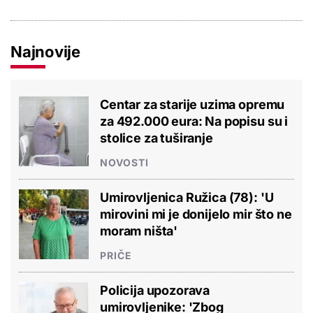
Najnovije
Centar za starije uzima opremu
za 492.000 eura: Na popisu su i
stolice za tuširanje
NOVOSTI
Umirovljenica Ružica (78): 'U
mirovini mi je donijelo mir što ne
moram ništa'
PRIČE
Policija upozorava
umirovljenike: 'Zbog