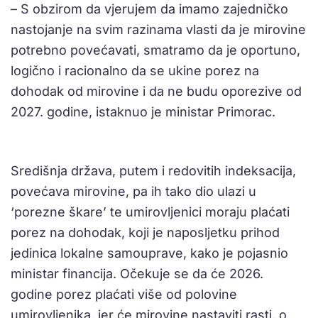
– S obzirom da vjerujem da imamo zajedničko
nastojanje na svim razinama vlasti da je mirovine
potrebno povećavati, smatramo da je oportuno,
logično i racionalno da se ukine porez na
dohodak od mirovine i da ne budu oporezive od
2027. godine, istaknuo je ministar Primorac.
Središnja država, putem i redovitih indeksacija,
povećava mirovine, pa ih tako dio ulazi u
‘porezne škare’ te umirovljenici moraju plaćati
porez na dohodak, koji je naposljetku prihod
jedinica lokalne samouprave, kako je pojasnio
ministar financija. Očekuje se da će 2026.
godine porez plaćati više od polovine
umirovljenika, jer će mirovine nastaviti rasti, o