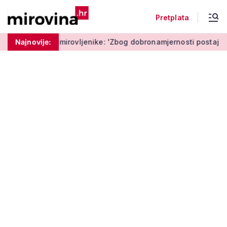
Pretplata
mirovljenike: 'Zbog dobronamjernosti postaju meta prijevare'
Najnovije: