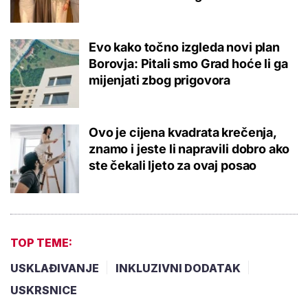
Evo kako točno izgleda novi plan
Borovja: Pitali smo Grad hoće li ga
mijenjati zbog prigovora
Ovo je cijena kvadrata krečenja,
znamo i jeste li napravili dobro ako
ste čekali ljeto za ovaj posao
TOP TEME:
USKLAĐIVANJE
INKLUZIVNI DODATAK
USKRSNICE