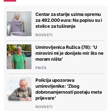
Centar za starije uzima opremu
za 492.000 eura: Na popisu su i
stolice za tuširanje
NOVOSTI
Umirovljenica Ružica (78): 'U
mirovini mi je donijelo mir što ne
moram ništa'
PRIČE
Policija upozorava
umirovljenike: 'Zbog
dobronamjernosti postaju meta
prijevare'
NOVOSTI