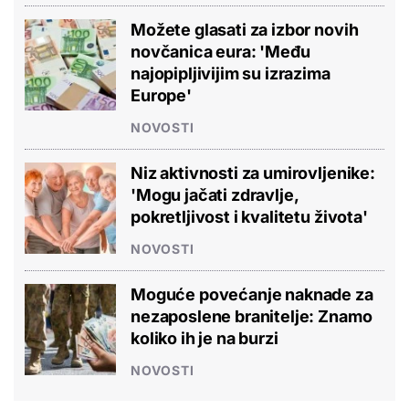
Možete glasati za izbor novih
novčanica eura: 'Među
najopipljivijim su izrazima
Europe'
NOVOSTI
Niz aktivnosti za umirovljenike:
'Mogu jačati zdravlje,
pokretljivost i kvalitetu života'
NOVOSTI
Moguće povećanje naknade za
nezaposlene branitelje: Znamo
koliko ih je na burzi
NOVOSTI