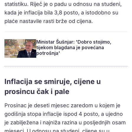
statistiku. Riječ je o padu u odnosu na studeni,
kada je inflacija bila 3,8 posto, a istodobno su
plaće nastavile rasti brže od cijena.
Ministar Šušnjar: 'Dobro stojimo,
tijekom blagdana je povećana
potrošnja'
Inflacija se smiruje, cijene u
prosincu čak i pale
Prosinac je deseti mjesec zaredom u kojem je
godišnja stopa inflacije ispod 4 posto, a ujedno
je zabilježena i najniža razina u posljednjih osam
mjeseci. U odnosu na studeni, cijene su u