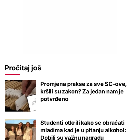
Pročitaj još
Promjena prakse za sve SC-ove,
kršili su zakon? Za jedan nam je
potvrđeno
Studenti otkrili kako se obraćati
mladima kad je u pitanju alkohol:
Dobili su važnu nagradu