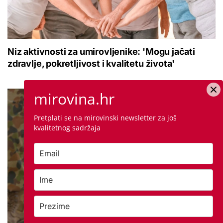
Niz aktivnosti za umirovljenike: 'Mogu jačati
zdravlje, pokretljivost i kvalitetu života'
mirovina.hr
Pretplati se na mirovinski newsletter za još
kvalitetnog sadržaja