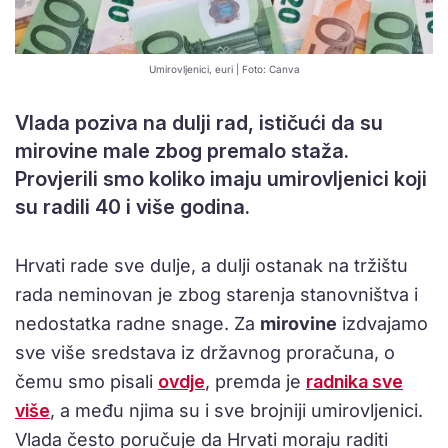
Umirovljenici, euri | Foto: Canva
Vlada poziva na dulji rad, ističući da su
mirovine male zbog premalo staža.
Provjerili smo koliko imaju umirovljenici koji
su radili 40 i više godina.
Hrvati rade sve dulje, a dulji ostanak na tržištu
rada neminovan je zbog starenja stanovništva i
nedostatka radne snage. Za
mirovine
izdvajamo
sve više sredstava iz državnog proračuna, o
čemu smo pisali
ovdje
, premda je
radnika sve
više
, a među njima su i sve brojniji umirovljenici.
Vlada često poručuje da Hrvati moraju raditi