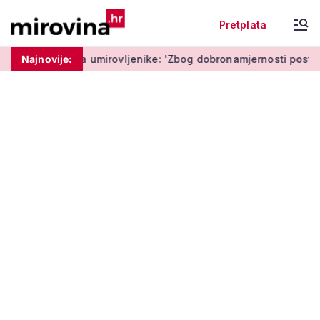
Pretplata
umirovljenike: 'Zbog dobronamjernosti postaju meta prijevare'
Najnovije: