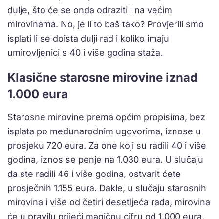
dulje, što će se onda odraziti i na većim
mirovinama. No, je li to baš tako? Provjerili smo
isplati li se doista dulji rad i koliko imaju
umirovljenici s 40 i više godina staža.
Klasične starosne mirovine iznad
1.000 eura
Starosne mirovine prema općim propisima, bez
isplata po međunarodnim ugovorima, iznose u
prosjeku 720 eura. Za one koji su radili 40 i više
godina, iznos se penje na 1.030 eura. U slučaju
da ste radili 46 i više godina, ostvarit ćete
prosječnih 1.155 eura. Dakle, u slučaju starosnih
mirovina i više od četiri desetljeća rada, mirovina
će u pravilu prijeći magičnu cifru od 1.000 eura.