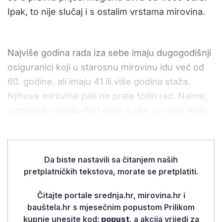
Ipak, to nije slučaj i s ostalim vrstama mirovina.
Najviše godina rada iza sebe imaju dugogodišnji
osiguranici koji u starosnu mirovinu idu već od
60. godine, ali imaju 41 ili više godina staža.
Njihove mirovine pak ne prate toliki rad. Naime,
u prosjeku dobiju 800 eura, a ako su radili dulje
od 46 godina cifra se penje na 916 eura.
Da biste nastavili sa čitanjem naših
pretplatničkih tekstova, morate se pretplatiti.
Čitajte portale srednja.hr, mirovina.hr i
bauštela.hr s mjesečnim popustom Prilikom
kupnje unesite kod:
popust
, a akcija vrijedi za