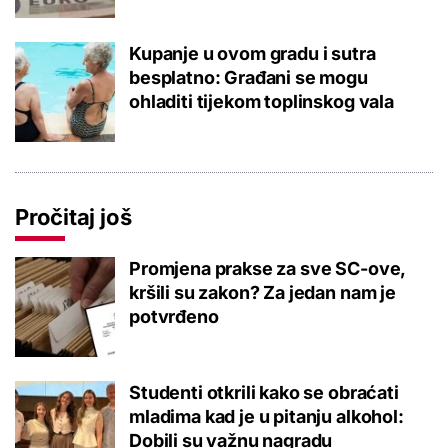
Kupanje u ovom gradu i sutra
besplatno: Građani se mogu
ohladiti tijekom toplinskog vala
Pročitaj još
Promjena prakse za sve SC-ove,
kršili su zakon? Za jedan nam je
potvrđeno
Studenti otkrili kako se obraćati
mladima kad je u pitanju alkohol:
Dobili su važnu nagradu