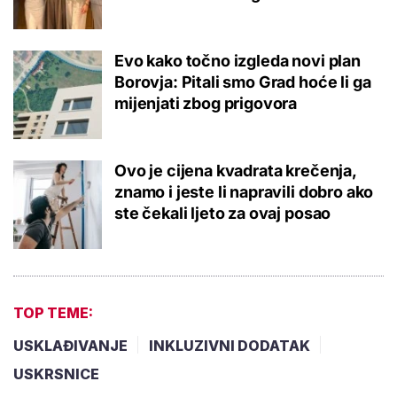
Evo kako točno izgleda novi plan
Borovja: Pitali smo Grad hoće li ga
mijenjati zbog prigovora
Ovo je cijena kvadrata krečenja,
znamo i jeste li napravili dobro ako
ste čekali ljeto za ovaj posao
TOP TEME:
USKLAĐIVANJE
INKLUZIVNI DODATAK
USKRSNICE