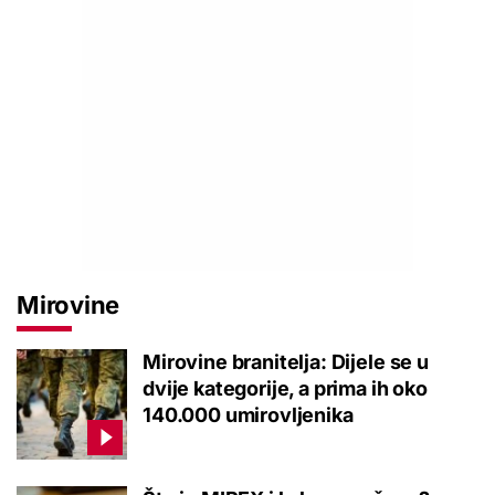
Mirovine
Mirovine branitelja: Dijele se u
dvije kategorije, a prima ih oko
140.000 umirovljenika