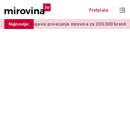
Pretplata
o povećanje mirovina za 200.000 branitelja: Zakon u proceduri
Najnovije: