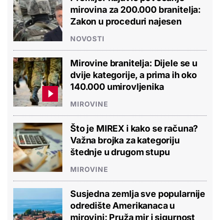
mirovina za 200.000 branitelja:
Zakon u proceduri najesen
NOVOSTI
Mirovine branitelja: Dijele se u
dvije kategorije, a prima ih oko
140.000 umirovljenika
MIROVINE
Što je MIREX i kako se računa?
Važna brojka za kategoriju
štednje u drugom stupu
MIROVINE
Susjedna zemlja sve popularnije
odredište Amerikanaca u
mirovini: Pruža mir i sigurnost