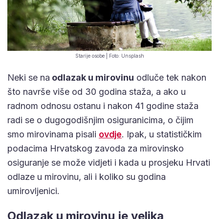
Starije osobe | Foto: Unsplash
Neki se na
odlazak u mirovinu
odluče tek nakon
što navrše više od 30 godina staža, a ako u
radnom odnosu ostanu i nakon 41 godine staža
radi se o dugogodišnjim osiguranicima, o čijim
smo mirovinama pisali
ovdje
. Ipak, u statističkim
podacima Hrvatskog zavoda za mirovinsko
osiguranje se može vidjeti i kada u prosjeku Hrvati
odlaze u mirovinu, ali i koliko su godina
umirovljenici.
Odlazak u mirovinu je velika