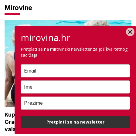
Mirovine
mirovina.hr
Pretplati se na mirovinski newsletter za još kvalitetnog
sadržaja
Kupanje u ovom gradu i sutra besplatno:
Građani se mogu ohladiti tijekom toplinskog
Pretplati se na newsletter
vala