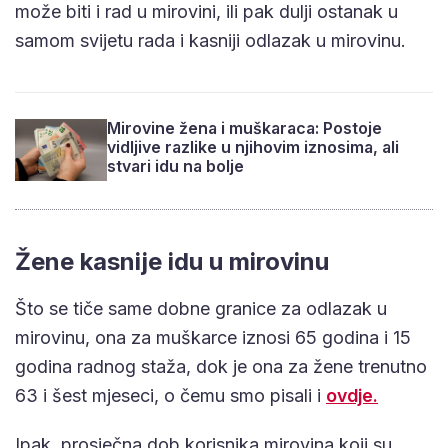
može biti i rad u mirovini, ili pak dulji ostanak u
samom svijetu rada i kasniji odlazak u mirovinu.
Mirovine žena i muškaraca: Postoje
vidljive razlike u njihovim iznosima, ali
stvari idu na bolje
Žene kasnije idu u mirovinu
Što se tiče same dobne granice za odlazak u
mirovinu, ona za muškarce iznosi 65 godina i 15
godina radnog staža, dok je ona za žene trenutno
63 i šest mjeseci, o čemu smo pisali i
ovdje.
Ipak, prosječna dob korisnika mirovina koji su