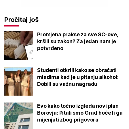
Pročitaj još
Promjena prakse za sve SC-ove,
kršili su zakon? Za jedan nam je
potvrđeno
Studenti otkrili kako se obraćati
mladima kad je u pitanju alkohol:
Dobili su važnu nagradu
Evo kako točno izgleda novi plan
Borovja: Pitali smo Grad hoće li ga
mijenjati zbog prigovora