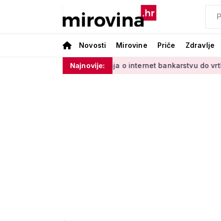
Novosti
Mirovine
Priče
Zdravlje
nim'
Od učenja o internet bankarstvu do vrtlarenja i plesa:
Najnovije: