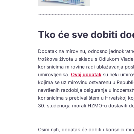
Tko će sve dobiti d
Dodatak na mirovinu, odnosno jednokratno
troškova života u skladu s Odlukom Vlade 
korisnicima mirovine radi ublažavanja posl
umirovljenika.
Ovaj dodatak
su neki umirov
kojima se uz mirovinu ostvarenu u Republici
navršenih razdoblja osiguranja u inozemstv
korisnicima s prebivalištem u Hrvatskoj k
30. studenoga morali HZMO-u dostaviti do
Osim njih, dodatak će dobiti i korisnici mir