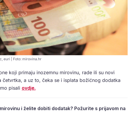
, euri | Foto: mirovina.hr
ne koji primaju inozemnu mirovinu, rade ili su novi
a četvrtka, a uz to, čeka se i isplata božićnog dodatka
smo pisali
ovdje.
irovinu i želite dobiti dodatak? Požurite s prijavom na