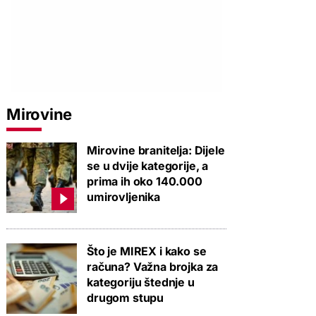
Mirovine
Mirovine branitelja: Dijele
se u dvije kategorije, a
prima ih oko 140.000
umirovljenika
Što je MIREX i kako se
računa? Važna brojka za
kategoriju štednje u
drugom stupu