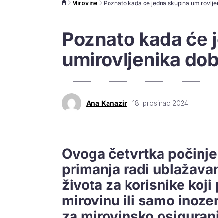
Mirovine
Poznato kada će 
umirovljenika dob
Ana Kanazir
18. prosinac 2024.
Ovoga četvrtka počinje
primanja radi ublažavan
života za korisnike koj
mirovinu ili samo inoze
za mirovinsko osiguranj