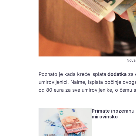
Novac
Poznato je kada kreće isplata
dodatka
za o
umirovljenici. Naime, isplata počinje ovog
od 80 eura za sve umirovljenike, o čemu 
Primate inozemnu m
mirovinsko