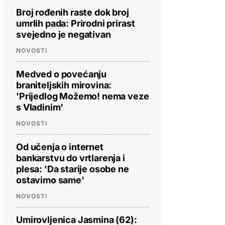
Broj rođenih raste dok broj
umrlih pada: Prirodni prirast
svejedno je negativan
NOVOSTI
Medved o povećanju
braniteljskih mirovina:
'Prijedlog Možemo! nema veze
s Vladinim'
NOVOSTI
Od učenja o internet
bankarstvu do vrtlarenja i
plesa: 'Da starije osobe ne
ostavimo same'
NOVOSTI
Umirovljenica Jasmina (62):