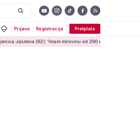
Prijava
Registracija
Pretplata
(62): 'Imam mirovinu od 290 eura, a dobijem i socijalnu pomoć'