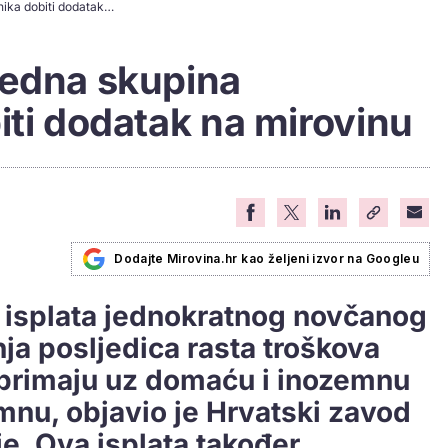
Poznato kada će jedna skupina umirovljenika dobiti dodatak na mirovinu
jedna skupina
iti dodatak na mirovinu
Dodajte Mirovina.hr kao željeni izvor na Googleu
 isplata jednokratnog novčanog
ja posljedica rasta troškova
i primaju uz domaću i inozemnu
mnu, objavio je Hrvatski zavod
e. Ova isplata također