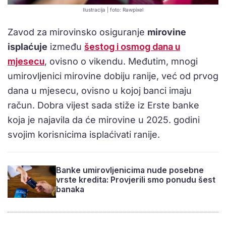
Ilustracija | foto: Rawpixel
Zavod za mirovinsko osiguranje
mirovine
isplaćuje
između
šestog i osmog dana u
mjesecu
, ovisno o vikendu. Međutim, mnogi
umirovljenici mirovine dobiju ranije, već od prvog
dana u mjesecu, ovisno u kojoj banci imaju
račun. Dobra vijest sada stiže iz Erste banke
koja je najavila da će mirovine u 2025. godini
svojim korisnicima isplaćivati ranije.
Banke umirovljenicima nude posebne
vrste kredita: Provjerili smo ponudu šest
banaka