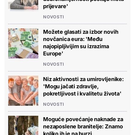
prijevare'
NOVOSTI
Možete glasati za izbor novih
novčanica eura: 'Među
najopipljivijim su izrazima
Europe'
NOVOSTI
Niz aktivnosti za umirovljenike:
'Mogu jačati zdravlje,
pokretljivost i kvalitetu života'
NOVOSTI
Moguće povećanje naknade za
nezaposlene branitelje: Znamo
koliko ih je na burzi