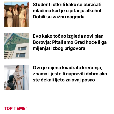
Studenti otkrili kako se obraćati
mladima kad je u pitanju alkohol:
Dobili su važnu nagradu
Evo kako točno izgleda novi plan
Borovja: Pitali smo Grad hoće li ga
mijenjati zbog prigovora
Ovo je cijena kvadrata krečenja,
znamo i jeste li napravili dobro ako
ste čekali ljeto za ovaj posao
TOP TEME: