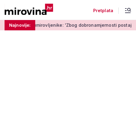
Pretplata
irovljenike: 'Zbog dobronamjernosti postaju meta prijevare'
Najnovije: