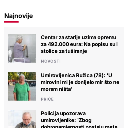
Najnovije
Centar za starije uzima opremu
za 492.000 eura: Na popisu su i
stolice za tuširanje
NOVOSTI
Umirovljenica Ružica (78): 'U
mirovini mi je donijelo mir što ne
moram ništa'
PRIČE
Policija upozorava
umirovljenike: 'Zbog
dobronamjernosti postaju meta