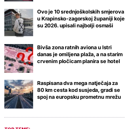
Ovo je 10 srednjoškolskih smjerova
u Krapinsko-zagorskoj županiji koje
su 2026. upisali najbolji osmaši
Bivša zona ratnih aviona u Istri
danas je omiljena plaža, a na starim
crvenim pločicam planira se hotel
Raspisana dva mega natječaja za
80 km cesta kod susjeda, gradi se
spoj na europsku prometnu mrežu