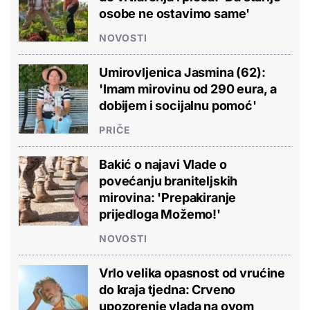
osobe ne ostavimo same'
NOVOSTI
Umirovljenica Jasmina (62):
'Imam mirovinu od 290 eura, a
dobijem i socijalnu pomoć'
PRIČE
Bakić o najavi Vlade o
povećanju braniteljskih
mirovina: 'Prepakiranje
prijedloga Možemo!'
NOVOSTI
Vrlo velika opasnost od vrućine
do kraja tjedna: Crveno
upozorenje vlada na ovom