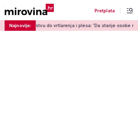
Pretplata
do vrtlarenja i plesa: 'Da starije osobe ne ostavimo same'
Najnovije: