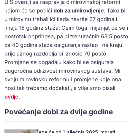
U Sloveniji se raspravlja o mirovinskoj reformi
kojom će se podići
dob za umirovljenje
. Tako bi
u mirovinu trebali ići kada navrše 67 godina i
imaju 15 godina staža. Osim toga, mijenjat će se i
postotak doprinosa, pa bi trenutačnih 63,5 posto
za 40 godina staža osiguranja rastao i na kraju
prijelaznog razdoblja bi iznosio 70 posto.
Promjene se događaju kako bi se osigurala
dugoročna održivost mirovinskog sustava. Mi
svoju mirovinsku reformu i promjene koje ona
nosi tek trebamo dočekati, a više smo pisali
ovdje
.
Povećanje dobi za dvije godine
Žene će od 1. siječnja 2025. morati