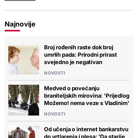
Najnovije
Broj rođenih raste dok broj
umrlih pada: Prirodni prirast
svejedno je negativan
NOVOSTI
Medved o povećanju
braniteljskih mirovina: 'Prijedlog
Možemo! nema veze s Vladinim'
NOVOSTI
Od učenja o internet bankarstvu
do vrtlarenja i plesa: 'Da starije