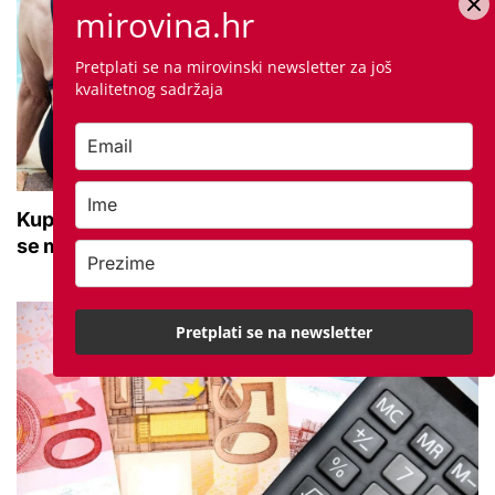
mirovina.hr
Pretplati se na mirovinski newsletter za još
kvalitetnog sadržaja
Kupanje u ovom gradu i sutra besplatno: Građani
se mogu ohladiti tijekom toplinskog vala
Pretplati se na newsletter