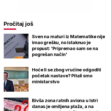
Pročitaj još
Sven na maturi iz Matematike nije
imao grešku, no istaknuo je
propust: 'Pripremao sam se na
pogrešan način'
Hoće li se zbog vrućine odgoditi
početak nastave? Pitali smo
ministarstvo
Bivša zona ratnih aviona u Istri
danas je omiljena plaža, a na