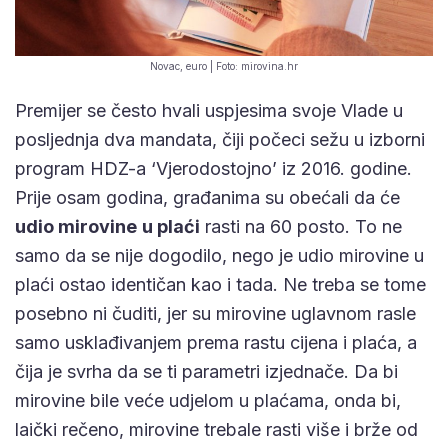
Novac, euro | Foto: mirovina.hr
Premijer se često hvali uspjesima svoje Vlade u
posljednja dva mandata, čiji počeci sežu u izborni
program HDZ-a ‘Vjerodostojno’ iz 2016. godine.
Prije osam godina, građanima su obećali da će
udio mirovine
u plaći
rasti na 60 posto. To ne
samo da se nije dogodilo, nego je udio mirovine u
plaći ostao identičan kao i tada. Ne treba se tome
posebno ni čuditi, jer su mirovine uglavnom rasle
samo usklađivanjem prema rastu cijena i plaća, a
čija je svrha da se ti parametri izjednače. Da bi
mirovine bile veće udjelom u plaćama, onda bi,
laički rečeno, mirovine trebale rasti više i brže od