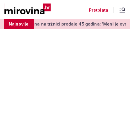
Pretplata
a tržnici prodaje 45 godina: 'Meni je ovo zabava i terapija'
Najnovije: