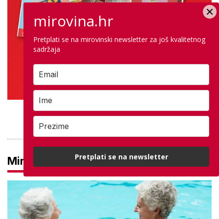
mirovina.hr
Pretplati se na mirovinski newsletter za još kvalitetnog
sadržaja
PROVJERITE PONUDU
Pretplati se na newsletter
Mirovine