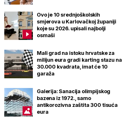
Ovo je 10 srednjoškolskih
smjerova u Karlovačkoj županiji
koje su 2026. upisali najbolji
osmaši
Mali grad na istoku hrvatske za
milijun eura gradi karting stazu na
30.000 kvadrata, imat će 10
garaža
Galerija: Sanacija olimpijskog
bazena iz 1972., samo
antikorozivna zaštita 300 tisuća
eura