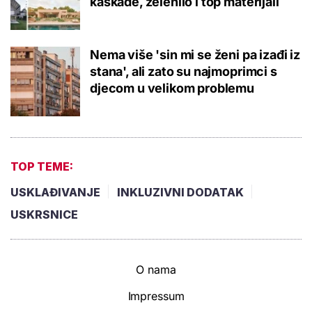
kaskade, zelenilo i top materijali
Nema više 'sin mi se ženi pa izađi iz
stana', ali zato su najmoprimci s
djecom u velikom problemu
TOP TEME:
USKLAĐIVANJE
INKLUZIVNI DODATAK
USKRSNICE
O nama
Impressum