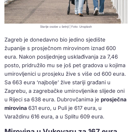
Starije osobe u šetnji | Foto: Unsplash
Zagreb je donedavno bio jedino sjedište
županije s prosječnom mirovinom iznad 600
eura. Nakon posljednjeg usklađivanja za 7,46
posto, pridružilo mu se još pet gradova u kojima
umirovljenici u prosjeku žive s više od 600 eura.
Sa 663 eura ‘najbolje’ žive stariji građani u
Zagrebu, a zagrebačke umirovljenike slijede oni
u Rijeci sa 638 eura. Dubrovčanima je
prosječna
mirovina
631 euro, u Puli je 617 eura, u
Varaždinu 616 eura, a u Splitu 609 eura.
Mirovina u Vukovaru za 167 eura