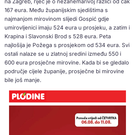
na Zagreb, riječ je o nezanemarivoj razlici od čak
167 eura. Među županijskim sjedištima s
najmanjom mirovinom slijedi Gospić gdje
umirovljenici imaju 524 eura u prosjeku, a zatim i
Krapina i Slavonski Brod s 528 eura. Peta
najlošija je Požega s prosjekom od 534 eura. Svi
ostali nalaze se u zlatnoj sredini između 550 i
600 eura prosječne mirovine. Kada bi se gledalo
područje cijele županije, prosječne bi mirovine
bile još manje.