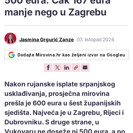
500 eura: Čak 167 eura
manje nego u Zagrebu
Jasmina Grgurić Zanze
03. listopad 2024.
Dodajte Mirovina.hr kao željeni izvor na Googleu
Nakon rujanske isplate srpanjskog
usklađivanja, prosječna mirovina
prešla je 600 eura u šest županijskih
sjedišta. Najveća je u Zagrebu, Rijeci i
Dubrovniku. S druge strane, u
Vukovaru ne doseže ni 500 eura, a po