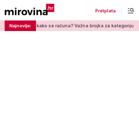
Pretplata
ko se računa? Važna brojka za kategoriju štednje u drugom stu
Najnovije: