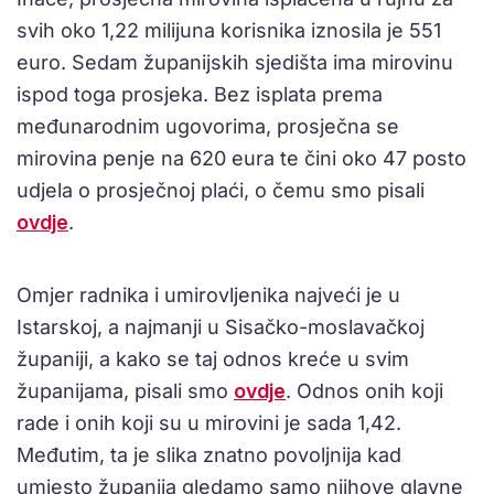
svih oko 1,22 milijuna korisnika iznosila je 551
euro. Sedam županijskih sjedišta ima mirovinu
ispod toga prosjeka. Bez isplata prema
međunarodnim ugovorima, prosječna se
mirovina penje na 620 eura te čini oko 47 posto
udjela o prosječnoj plaći, o čemu smo pisali
ovdje
.
Omjer radnika i umirovljenika najveći je u
Istarskoj, a najmanji u Sisačko-moslavačkoj
županiji, a kako se taj odnos kreće u svim
županijama, pisali smo
ovdje
. Odnos onih koji
rade i onih koji su u mirovini je sada 1,42.
Međutim, ta je slika znatno povoljnija kad
umjesto županija gledamo samo njihove glavne