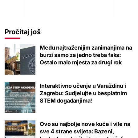
Pročitaj još
Među najtraženijim zanimanjima na
burzi samo za jedno treba faks:
Ostalo malo mjesta za drugi rok
Interaktivno učenje u Varaždinu i
Zagrebu: Sudjelujte u besplatnim
STEM događanjima!
Ovo su najbolje nove kuće i vile na
sve 4 strane svijeta: Bazeni,