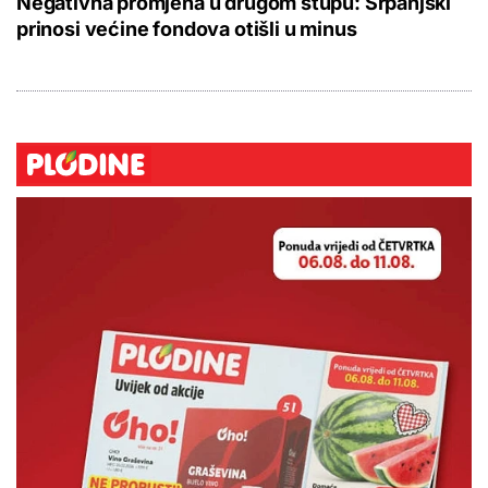
Negativna promjena u drugom stupu: Srpanjski
prinosi većine fondova otišli u minus