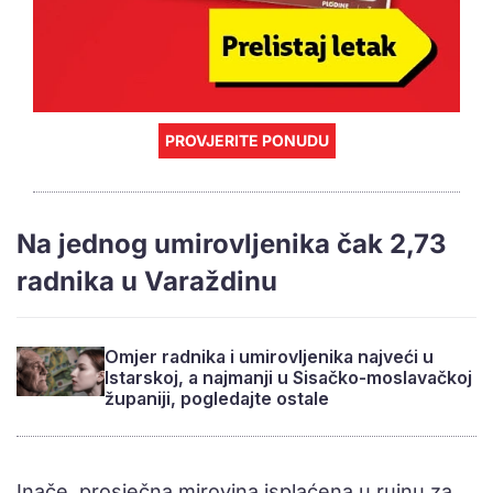
PROVJERITE PONUDU
Na jednog umirovljenika čak 2,73
radnika u Varaždinu
Omjer radnika i umirovljenika najveći u
Istarskoj, a najmanji u Sisačko-moslavačkoj
županiji, pogledajte ostale
Inače, prosječna mirovina isplaćena u rujnu za