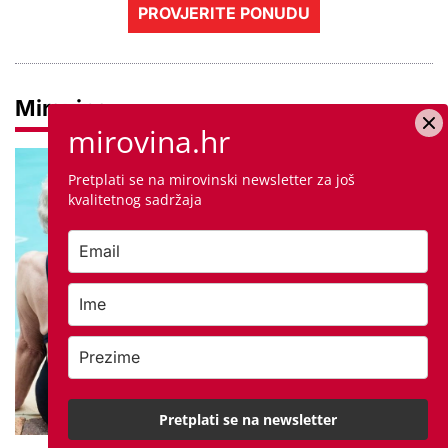
PROVJERITE PONUDU
Mirovine
mirovina.hr
Pretplati se na mirovinski newsletter za još
kvalitetnog sadržaja
Pretplati se na newsletter