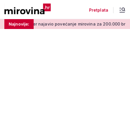
Pretplata
najavio povećanje mirovina za 200.000 branitelja: Zakon u pro
Najnovije: