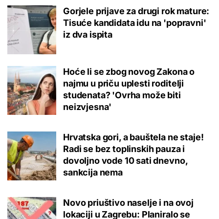
Gorjele prijave za drugi rok mature:
Tisuće kandidata idu na 'popravni'
iz dva ispita
Hoće li se zbog novog Zakona o
najmu u priču uplesti roditelji
studenata? 'Ovrha može biti
neizvjesna'
Hrvatska gori, a bauštela ne staje!
Radi se bez toplinskih pauza i
dovoljno vode 10 sati dnevno,
sankcija nema
Novo priuštivo naselje i na ovoj
lokaciji u Zagrebu: Planiralo se