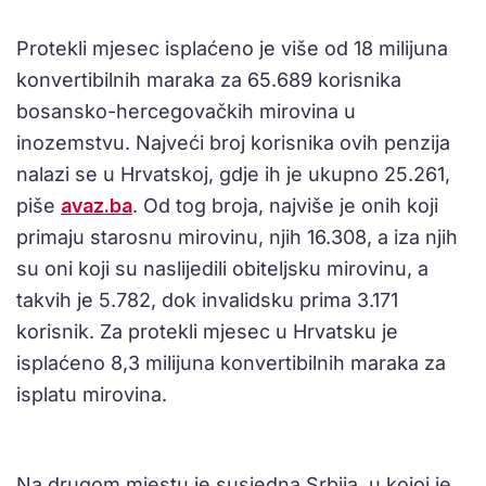
Protekli mjesec isplaćeno je više od 18 milijuna
konvertibilnih maraka za 65.689 korisnika
bosansko-hercegovačkih mirovina u
inozemstvu. Najveći broj korisnika ovih penzija
nalazi se u Hrvatskoj, gdje ih je ukupno 25.261,
piše
avaz.ba
. Od tog broja, najviše je onih koji
primaju starosnu mirovinu, njih 16.308, a iza njih
su oni koji su naslijedili obiteljsku mirovinu, a
takvih je 5.782, dok invalidsku prima 3.171
korisnik. Za protekli mjesec u Hrvatsku je
isplaćeno 8,3 milijuna konvertibilnih maraka za
isplatu mirovina.
Na drugom mjestu je susjedna Srbija, u kojoj je