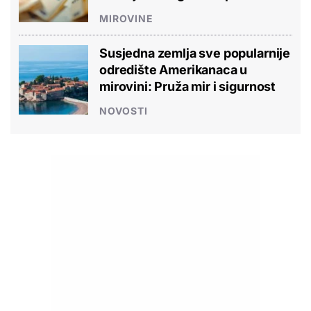
MIROVINE
Susjedna zemlja sve popularnije
odredište Amerikanaca u
mirovini: Pruža mir i sigurnost
NOVOSTI