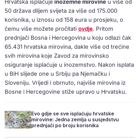
Hrvatska isplaćuje
inozemne mirovine
u više od
50 država diljem svijeta za više od 175.000
korisnika, u iznosu od 158 eura u prosjeku, o
čemu više možete pročitati
ovdje
. Pritom
prednjači Bosna i Hercegovina u koju odlazi čak
65.431 hrvatska mirovina, dakle više od trećine
svih mirovina koje Zavod za mirovinsko
osiguranje isplaćuje u inozemstvo. Nakon isplata
u BiH slijede one u Srbiju pa Njemačku i
Sloveniju. Vrijedi i obrnuto, najviše mirovina iz
Bosne i Hercegovine stiže upravo u Hrvatsku.
Evo gdje se sve isplaćuju hrvatske
mirovine: Jedna zemlja u susjedstvu
prednjači po broju korisnika