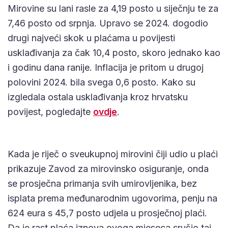
Mirovine su lani rasle za 4,19 posto u siječnju te za
7,46 posto od srpnja. Upravo se 2024. dogodio
drugi najveći skok u plaćama u povijesti
usklađivanja za čak 10,4 posto, skoro jednako kao
i godinu dana ranije. Inflacija je pritom u drugoj
polovini 2024. bila svega 0,6 posto. Kako su
izgledala ostala usklađivanja kroz hrvatsku
povijest, pogledajte
ovdje
.
Kada je riječ o sveukupnoj mirovini čiji udio u plaći
prikazuje Zavod za mirovinsko osiguranje, onda
se prosječna primanja svih umirovljenika, bez
isplata prema međunarodnim ugovorima, penju na
624 eura s 45,7 posto udjela u prosječnoj plaći.
Da je rast plaća iznova ovoga mjeseca srušio taj