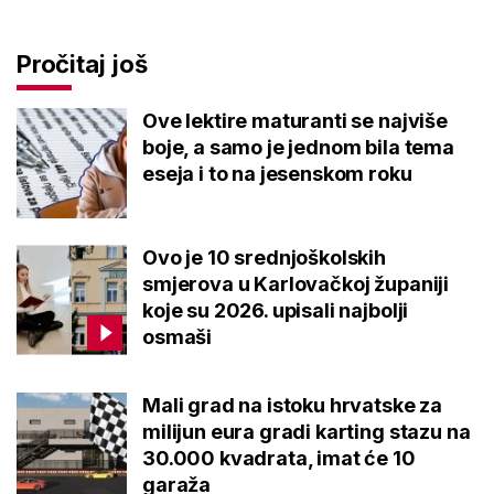
Pročitaj još
Ove lektire maturanti se najviše
boje, a samo je jednom bila tema
eseja i to na jesenskom roku
Ovo je 10 srednjoškolskih
smjerova u Karlovačkoj županiji
koje su 2026. upisali najbolji
osmaši
Mali grad na istoku hrvatske za
milijun eura gradi karting stazu na
30.000 kvadrata, imat će 10
garaža