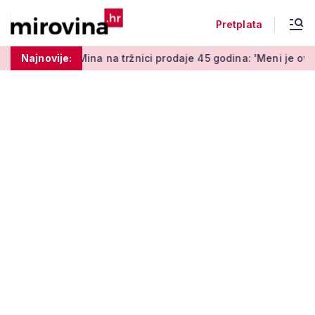
Pretplata
na na tržnici prodaje 45 godina: 'Meni je ovo zabava i terapija
Najnovije: