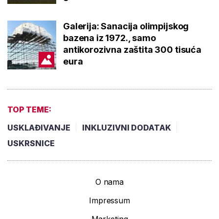
Galerija: Sanacija olimpijskog
bazena iz 1972., samo
antikorozivna zaštita 300 tisuća
eura
TOP TEME:
USKLAĐIVANJE
INKLUZIVNI DODATAK
USKRSNICE
O nama
Impressum
Marketing