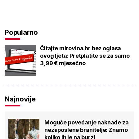
Popularno
Čitajte mirovina.hr bez oglasa
ovog ljeta: Pretplatite se za samo
3,99 € mjesečno
Najnovije
Moguće povećanje naknade za
nezaposlene branitelje: Znamo
koliko ih je na burzi