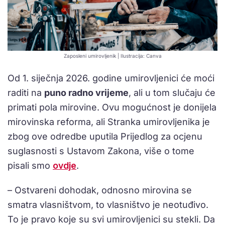
Zaposleni umirovljenik | Ilustracija: Canva
Od 1. siječnja 2026. godine umirovljenici će moći
raditi na
puno radno vrijeme
, ali u tom slučaju će
primati pola mirovine. Ovu mogućnost je donijela
mirovinska reforma, ali Stranka umirovljenika je
zbog ove odredbe uputila Prijedlog za ocjenu
suglasnosti s Ustavom Zakona, više o tome
pisali smo
ovdje
.
– Ostvareni dohodak, odnosno mirovina se
smatra vlasništvom, to vlasništvo je neotuđivo.
To je pravo koje su svi umirovljenici su stekli. Da