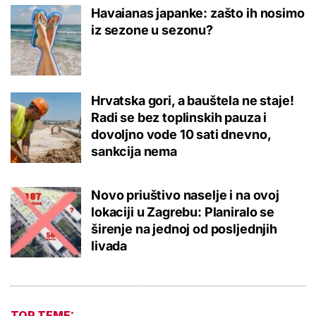
Havaianas japanke: zašto ih nosimo
iz sezone u sezonu?
Hrvatska gori, a bauštela ne staje!
Radi se bez toplinskih pauza i
dovoljno vode 10 sati dnevno,
sankcija nema
Novo priuštivo naselje i na ovoj
lokaciji u Zagrebu: Planiralo se
širenje na jednoj od posljednjih
livada
TOP TEME: