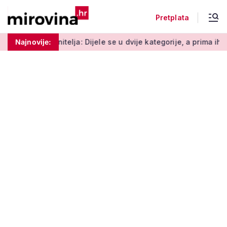
Pretplata
ja: Dijele se u dvije kategorije, a prima ih oko 140.000 umirovl
Najnovije: