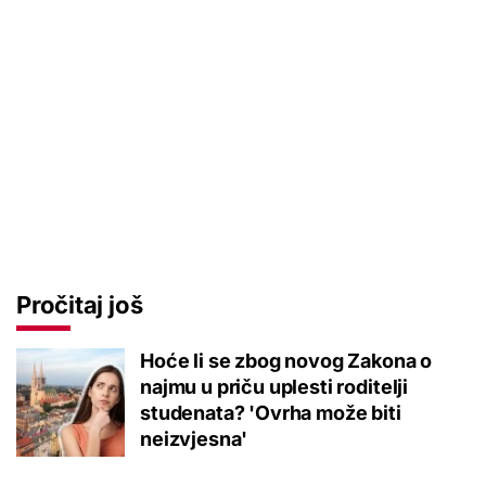
Pročitaj još
Hoće li se zbog novog Zakona o
najmu u priču uplesti roditelji
studenata? 'Ovrha može biti
neizvjesna'