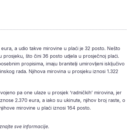
eura, a udio takve mirovine u plaći je 32 posto. Nešto
 prosjeku, što čini 36 posto udjela u prosječnoj plaći.
sebnim propisima, imaju branitelji umirovljeni isključivo
kog rada. Njihova mirovina u prosjeku iznosi 1.322
jeno pa one ulaze u prosjek ‘radničkih’ mirovina, jer
nose 2.370 eura, a iako su ukinute, njihov broj raste, o
njihove mirovine u plaći iznosi 164 posto.
aznajte sve informacije.