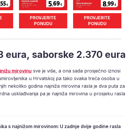
E
PROVJERITE
PROVJERITE
PONUDU
PONUDU
8 eura, saborske 2.370 eura
jnižu mirovinu
sve je više, a ona sada prosječno iznosi
mirovljenika u Hrvatskoj pa tako svaka treća osoba u
njih nekoliko godina najniža mirovina rasla je dva puta za
rdna usklađivanja pa je najniža mirovina u prosjeku rasla
ika s najnižom mirovinom: U zadnje dvije godine rasla