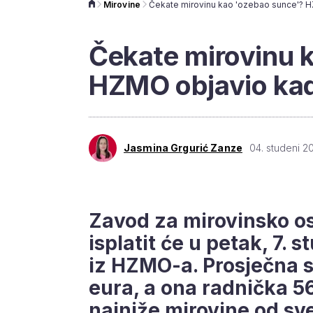
Mirovine
Čekate mirovinu 
HZMO objavio kad 
Jasmina Grgurić Zanze
04. studeni 2
Zavod za mirovinsko os
isplatit će u petak, 7. 
iz HZMO-a. Prosječna 
eura, a ona radnička 56
najniže mirovine od sv