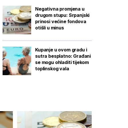
Negativna promjena u
drugom stupu: Srpanjski
prinosi većine fondova
otišli u minus
Kupanje u ovom gradu i
sutra besplatno: Građani
se mogu ohladiti tijekom
toplinskog vala