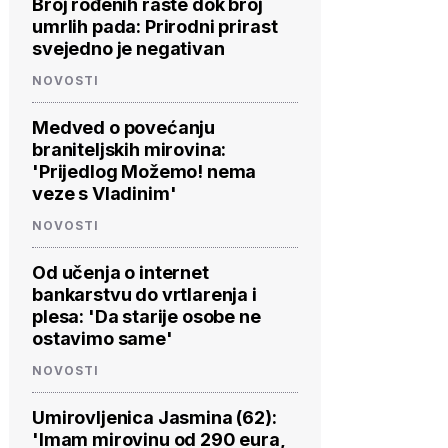
Broj rođenih raste dok broj
umrlih pada: Prirodni prirast
svejedno je negativan
NOVOSTI
Medved o povećanju
braniteljskih mirovina:
'Prijedlog Možemo! nema
veze s Vladinim'
NOVOSTI
Od učenja o internet
bankarstvu do vrtlarenja i
plesa: 'Da starije osobe ne
ostavimo same'
NOVOSTI
Umirovljenica Jasmina (62):
'Imam mirovinu od 290 eura,