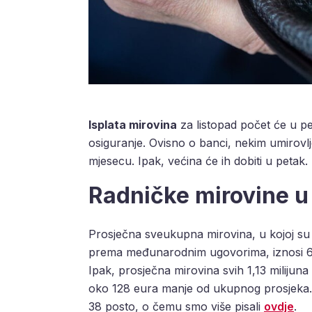
Isplata mirovina
za listopad počet će u pe
osiguranje. Ovisno o banci, nekim umirov
mjesecu. Ipak, većina će ih dobiti u petak.
Radničke mirovine u
Prosječna sveukupna mirovina, u kojoj su 
prema međunarodnim ugovorima, iznosi 688
Ipak, prosječna mirovina svih 1,13 milijun
oko 128 eura manje od ukupnog prosjeka. T
38 posto, o čemu smo više pisali
ovdje
.