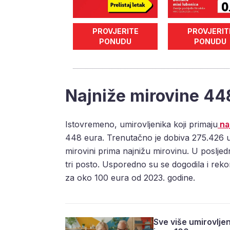
PROVJERITE
PROVJERIT
PONUDU
PONUDU
Najniže mirovine 44
Istovremeno, umirovljenika koji primaju
na
448 eura. Trenutačno je dobiva 275.426 u
mirovini prima najnižu mirovinu. U posljed
tri posto. Usporedno su se dogodila i reko
za oko 100 eura od 2023. godine.
Sve više umirovljen