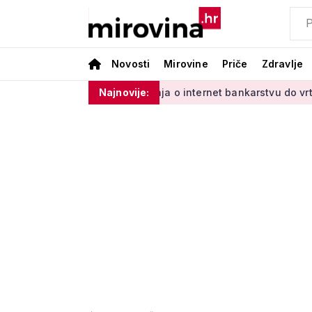
Novosti
Mirovine
Priče
Zdravlje
inim'
Od učenja o internet bankarstvu do vrtlarenja i plesa
Najnovije: