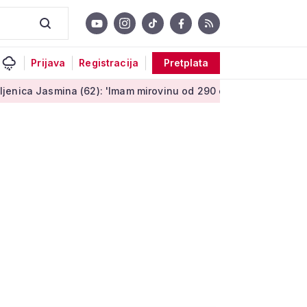
Prijava
Registracija
Pretplata
 (62): 'Imam mirovinu od 290 eura, a dobijem i socijalnu pomoć