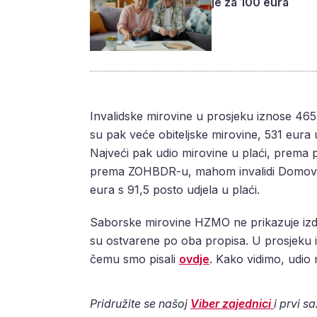
je za 100 eura
Invalidske mirovine u prosjeku iznose 465 
su pak veće obiteljske mirovine, 531 eura u
Najveći pak udio mirovine u plaći, prema po
prema ZOHBDR-u, mahom invalidi Domovins
eura s 91,5 posto udjela u plaći.
Saborske mirovine HZMO ne prikazuje izdvo
su ostvarene po oba propisa. U prosjeku iz
čemu smo pisali
ovdje
. Kako vidimo, udio 
Pridružite se našoj
Viber zajednici
i prvi s