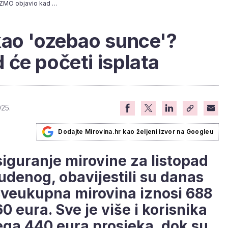
Čekate mirovinu kao 'ozebao sunce'? HZMO objavio kad će početi isplata
kao 'ozebao sunce'?
će početi isplata
025.
Dodajte Mirovina.hr kao željeni izvor na Googleu
iguranje mirovine za listopad
studenog, obavijestili su danas
sveukupna mirovina iznosi 688
0 eura. Sve je više i korisnika
ega 440 eura prosjeka, dok su