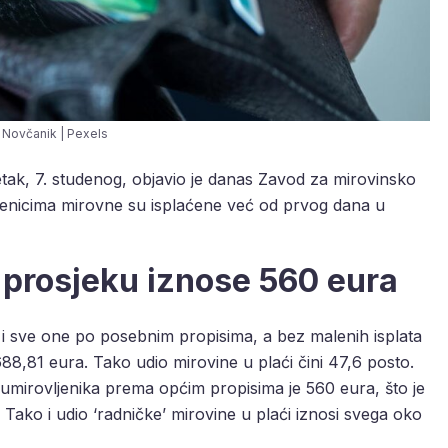
Novčanik | Pexels
tak, 7. studenog, objavio je danas Zavod za mirovinsko
ljenicima mirovne su isplaćene već od prvog dana u
 prosjeku iznose 560 eura
i sve one po posebnim propisima, a bez malenih isplata
,81 eura. Tako udio mirovine u plaći čini 47,6 posto.
a umirovljenika prema općim propisima je 560 eura, što je
ako i udio ‘radničke’ mirovine u plaći iznosi svega oko