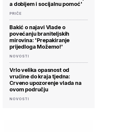
a dobijem i socijalnu pomoć'
PRIČE
Bakić o najavi Vlade o
povećanju braniteljskih
mirovina: 'Prepakiranje
prijedloga Možemo!'
NOVOSTI
Vrlo velika opasnost od
vrućine do kraja tjedna:
Crveno upozorenje vlada na
ovom području
NOVOSTI