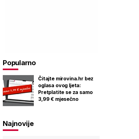
Popularno
Čitajte mirovina.hr bez
oglasa ovog ljeta:
Pretplatite se za samo
3,99 € mjesečno
Najnovije