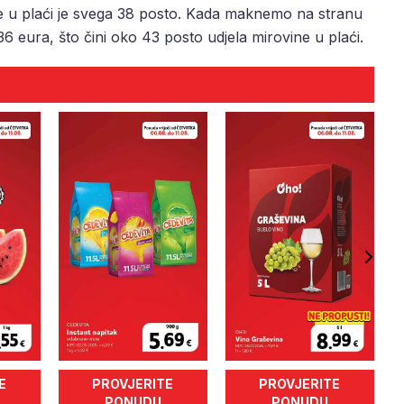
e u plaći je svega 38 posto. Kada maknemo na stranu
 eura, što čini oko 43 posto udjela mirovine u plaći.
E
PROVJERITE
PROVJERITE
PONUDU
PONUDU