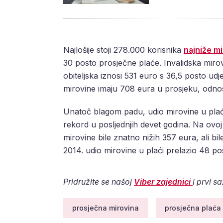
Najlošije stoji 278.000 korisnika
najniže m
30 posto prosječne plaće. Invalidska mirov
obiteljska iznosi 531 euro s 36,5 posto udje
mirovine imaju 708 eura u prosjeku, odnos
Unatoč blagom padu, udio mirovine u plać
rekord u posljednjih devet godina. Na ovoj 
mirovine bile znatno nižih 357 eura, ali bile
2014. udio mirovine u plaći prelazio 48 po
Pridružite se našoj
Viber zajednici
i prvi s
prosječna mirovina
prosječna plaća