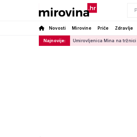
Novosti
Mirovine
Priče
Zdravlje
g sektora 50 centi
Najnovije:
Umirovljenica Mina na tržnici prodaje 45 