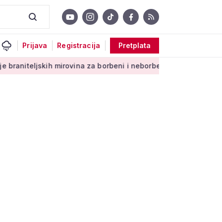
Prijava
Registracija
Pretplata
skih mirovina za borbeni i neborbeni sektor od početka 2027. 