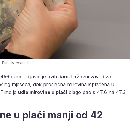
Euri | Mirovina.hr
1.456 eura, objavio je ovih dana Državni zavod za
prošlog mjeseca, dok prosječna mirovina isplaćena u
 Time je
udio mirovine u plaći
blago pao s 47,6 na 47,3
ne u plaći manji od 42