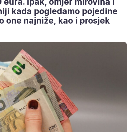
9 eura. Ipak, omjer mirovina i
niji kada pogledamo pojedine
 one najniže, kao i prosjek