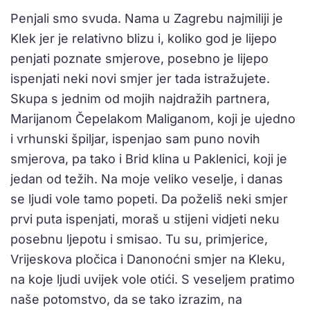
Penjali smo svuda. Nama u Zagrebu najmiliji je
Klek jer je relativno blizu i, koliko god je lijepo
penjati poznate smjerove, posebno je lijepo
ispenjati neki novi smjer jer tada istražujete.
Skupa s jednim od mojih najdražih partnera,
Marijanom Čepelakom Maliganom, koji je ujedno
i vrhunski špiljar, ispenjao sam puno novih
smjerova, pa tako i Brid klina u Paklenici, koji je
jedan od težih. Na moje veliko veselje, i danas
se ljudi vole tamo popeti. Da poželiš neki smjer
prvi puta ispenjati, moraš u stijeni vidjeti neku
posebnu ljepotu i smisao. Tu su, primjerice,
Vrijeskova pločica i Danonoćni smjer na Kleku,
na koje ljudi uvijek vole otići. S veseljem pratimo
naše potomstvo, da se tako izrazim, na