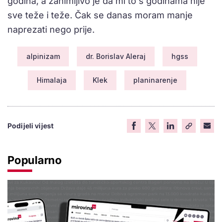
godina, a zanimljivo je da mi to s godinama nije
sve teže i teže. Čak se danas moram manje
naprezati nego prije.
alpinizam
dr. Borislav Aleraj
hgss
Himalaja
Klek
planinarenje
Podijeli vijest
Popularno