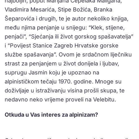
najboljih, poput Marijana Čepelaka Maligana,
Vladimira Mesarića, Stipe Božića, Branka
Šeparovića i drugih, te je autor nekoliko knjiga,
među njima penjanje u snijegu: “Klek, stijene,
penjači”, “Sjećanja ili život gorskog spašavatelja”
i “Povijest Stanice Zagreb Hrvatske gorske
službe spašavanja”. Ovom je srdačnom liječniku
strast za penjanjem u život donijela i ljubav,
suprugu Jasmin koju je upoznao na
alpinističkom tečaju 1970. godine. Mnoge su
doživljaje u istraživanju visina prošli skupa, te
nedavno neko vrijeme proveli na Velebitu.
Otkuda u Vas interes za alpinizam?