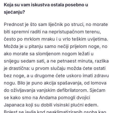
Koja su vam iskustva ostala posebno u
sjećanju?
Prednost je što sam liječnik po struci, no morate
biti spremni raditi na nepristupačnom terenu,
često po mrklom mraku i u vrlo teškim uvijetima.
Možda je u pitanju samo nečiji prijelom noge, no
ako morate sa slomljenom nogom ležati u
snijegu sedam sati, a ne petnaest minuta, razlika
je drastična: u prvom slučaju možda ćete ostati
bez noge, a u drugome ćete uskoro imati zdravu
nogu. Bilo je puno akcija spašavanja, od lomova
do oživljavanja vanjskim defibrilatorom. Sjećam
se kako smo na Andama pomogli dvojici
Japanaca koji su dobili visinski plućni edem.
Bolest se javlja kod neaklimatiziranih osoba kao