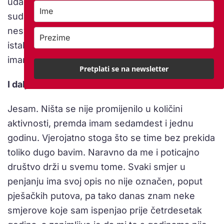
udarite se. Sve veće su i brzine pa ako dođe do
sudara s drugim skijašem, dođe i do teških
nesvjestica na rubu života i smrti. Moram
istaknuti i kako sa zagrebačkom hitnom pomoći
imamo dugogodišnju izvrsnu suradnju.
Pretplati se na newsletter
I dalje ste vrlo aktivni u HGSS-u?
Jesam. Ništa se nije promijenilo u količini
aktivnosti, premda imam sedamdest i jednu
godinu. Vjerojatno stoga što se time bez prekida
toliko dugo bavim. Naravno da me i poticajno
društvo drži u svemu tome. Svaki smjer u
penjanju ima svoj opis no nije označen, poput
pješačkih putova, pa tako danas znam neke
smjerove koje sam ispenjao prije četrdesetak