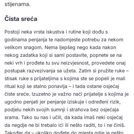
stijenama.
Čista sreća
Postoji neka vrsta iskustva i rutine koji dođu s
godinama penjanja te nadomjeste potrebu za nekom
velikom snagom. Nema ljepšeg nego kada nakon
nekog zadatka koji si sami postavite, popnete se na
neki vrh i prođete tu svu neizvjesnost, provedete onaj
postupak razvezivanja sa užeta. Zatim si pružite ruke –
stisak ruke s prijateljima s kojima ste se popeli je mali
ritual koji se stalno ponavlja – i tada ostane osjećaj
čiste sreće. Izuzetno je važno naći prijatelje s kojima je
ugodno penjati jer penjanje iziskuje i određeni rizik,
podjelu nekih svojih sumnji i strahova bez osjećaja
srama. Tako su nas i učili, da kada imaš neki osjećaj
da negdje ne bi trebalo ići ili nešto raditi, to i ne činiš.
Također da – ukoliko dođete do mjesta gdje je nešto