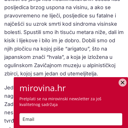
posljedica brzog uspona na visinu, a ako se
pravovremeno ne liječi, posljedice su fatalne i
najčešći su uzrok smrti kod sindroma visinske
bolesti. Spustili smo ih tisuću metara niže, dali im
kisik i lijekove i bilo im je dobro. Dobili smo od
njih pločicu na kojoj piše “arigatou”, što na
japanskom znači “hvala”, a koja je izložena u
ogulinskom Zavičajnom muzeju u alpinističkoj
zbirci, kojoj sam jedan od utemeljitelja.
mirovina.hr
Jednom smo, pak, spasili čovjeka koji je
naglavačke visio cijelu noć u stijeni Kleka.
Pretplati se na mirovinski newsletter za još
Zadnjih godina i na skijalištima zna biti puno
kvalitetnog sadržaja
nesreća jer se radi umjetni snijeg koji je puno
tvrđi od običnoga, pa je tvrđe i kada padnete i