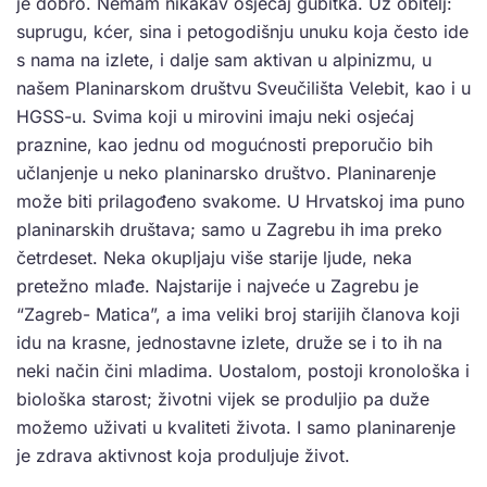
je dobro. Nemam nikakav osjećaj gubitka. Uz obitelj:
suprugu, kćer, sina i petogodišnju unuku koja često ide
s nama na izlete, i dalje sam aktivan u alpinizmu, u
našem Planinarskom društvu Sveučilišta Velebit, kao i u
HGSS-u. Svima koji u mirovini imaju neki osjećaj
praznine, kao jednu od mogućnosti preporučio bih
učlanjenje u neko planinarsko društvo. Planinarenje
može biti prilagođeno svakome. U Hrvatskoj ima puno
planinarskih društava; samo u Zagrebu ih ima preko
četrdeset. Neka okupljaju više starije ljude, neka
pretežno mlađe. Najstarije i najveće u Zagrebu je
“Zagreb- Matica”, a ima veliki broj starijih članova koji
idu na krasne, jednostavne izlete, druže se i to ih na
neki način čini mladima. Uostalom, postoji kronološka i
biološka starost; životni vijek se produljio pa duže
možemo uživati u kvaliteti života. I samo planinarenje
je zdrava aktivnost koja produljuje život.