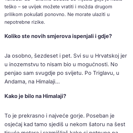
teško – se uvijek možete vratiti i možda drugom
prilikom pokušati ponovno. Ne morate ulaziti u
nepotrebne rizike.
Koliko ste novih smjerova ispenjali i gdje?
Ja osobno, šezdeset i pet. Svi su u Hrvatskoj jer
u inozemstvu to nisam bio u mogućnosti. No
penjao sam svugdje po svijetu. Po Triglavu, u
Andama, na Himalaji…
Kako je bilo na Himalaji?
To je prekrasno i najveće gorje. Poseban je
osjećaj kad tamo sjediš u nekom šatoru na šest
tisuća metara i razmišljaš kako si potpuno na