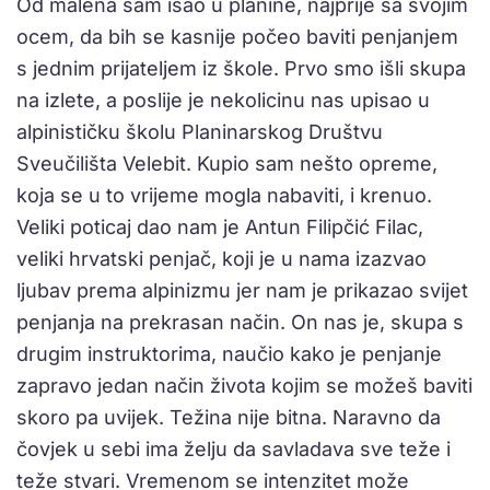
Od malena sam išao u planine, najprije sa svojim
ocem, da bih se kasnije počeo baviti penjanjem
s jednim prijateljem iz škole. Prvo smo išli skupa
na izlete, a poslije je nekolicinu nas upisao u
alpinističku školu Planinarskog Društvu
Sveučilišta Velebit. Kupio sam nešto opreme,
koja se u to vrijeme mogla nabaviti, i krenuo.
Veliki poticaj dao nam je Antun Filipčić Filac,
veliki hrvatski penjač, koji je u nama izazvao
ljubav prema alpinizmu jer nam je prikazao svijet
penjanja na prekrasan način. On nas je, skupa s
drugim instruktorima, naučio kako je penjanje
zapravo jedan način života kojim se možeš baviti
skoro pa uvijek. Težina nije bitna. Naravno da
čovjek u sebi ima želju da savladava sve teže i
teže stvari. Vremenom se intenzitet može