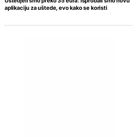
Uštedjeli smo preko 35 eura: Isprobali smo novu
aplikaciju za uštede, evo kako se koristi