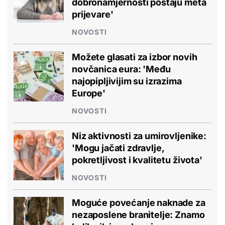
dobronamjernosti postaju meta
prijevare'
NOVOSTI
Možete glasati za izbor novih
novčanica eura: 'Među
najopipljivijim su izrazima
Europe'
NOVOSTI
Niz aktivnosti za umirovljenike:
'Mogu jačati zdravlje,
pokretljivost i kvalitetu života'
NOVOSTI
Moguće povećanje naknade za
nezaposlene branitelje: Znamo