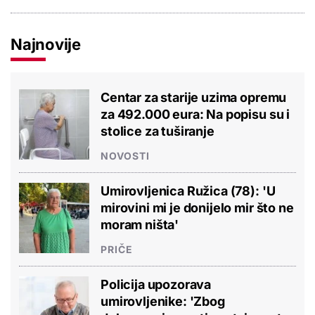
Najnovije
Centar za starije uzima opremu
za 492.000 eura: Na popisu su i
stolice za tuširanje
NOVOSTI
Umirovljenica Ružica (78): 'U
mirovini mi je donijelo mir što ne
moram ništa'
PRIČE
Policija upozorava
umirovljenike: 'Zbog