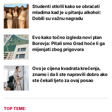
Studenti otkrili kako se obraćati
mladima kad je u pitanju alkohol:
Dobili su važnu nagradu
Evo kako točno izgleda novi plan
Borovja: Pitali smo Grad hoće li ga
mijenjati zbog prigovora
Ovo je cijena kvadrata krečenja,
znamo i da li ste napravili dobro ako
ste čekali ljeto za ovaj posao
TOP TEME: