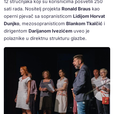
12 stručnjaka koji su korisnicima posvetili 250
sati rada. Nositelj projekta
Ronald Braus
kao
operni pjevač sa sopranisticom
Lidijom Horvat
Dunjko
, mezosopranisticom
Blankom Tkalčić
i
dirigentom
Darijanom Ivezićem
uveo je
polaznike u direktnu strukturu glazbe.