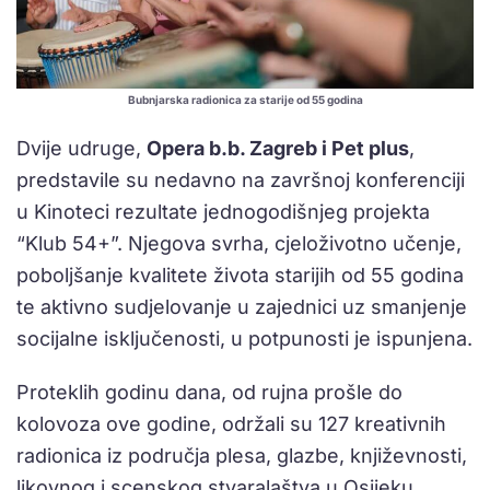
Bubnjarska radionica za starije od 55 godina
Dvije udruge,
Opera b.b. Zagreb i Pet plus
,
predstavile su nedavno na završnoj konferenciji
u Kinoteci rezultate jednogodišnjeg projekta
“Klub 54+”. Njegova svrha, cjeloživotno učenje,
poboljšanje kvalitete života starijih od 55 godina
te aktivno sudjelovanje u zajednici uz smanjenje
socijalne isključenosti, u potpunosti je ispunjena.
Proteklih godinu dana, od rujna prošle do
kolovoza ove godine, održali su 127 kreativnih
radionica iz područja plesa, glazbe, književnosti,
likovnog i scenskog stvaralaštva u Osijeku,