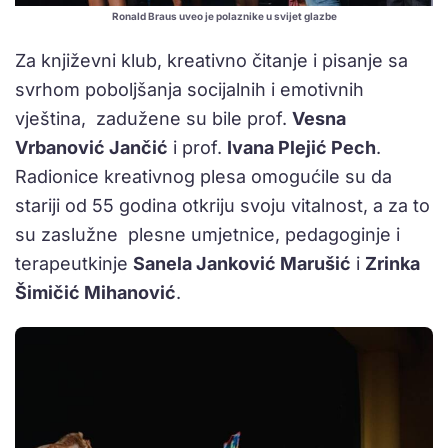
Ronald Braus uveo je polaznike u svijet glazbe
Za književni klub, kreativno čitanje i pisanje sa
svrhom poboljšanja socijalnih i emotivnih
vještina, zadužene su bile prof.
Vesna
Vrbanović Jančić
i prof.
Ivana Plejić Pech
.
Radionice kreativnog plesa omogućile su da
stariji od 55 godina otkriju svoju vitalnost, a za to
su zaslužne plesne umjetnice, pedagoginje i
terapeutkinje
Sanela Janković Marušić
i
Zrinka
Šimičić Mihanović
.