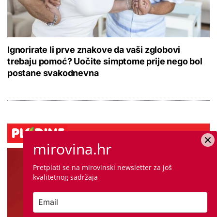
Ignorirate li prve znakove da vaši zglobovi
trebaju pomoć? Uočite simptome prije nego bol
postane svakodnevna
mirovina.hr
Pretplati se na mirovinski newsletter za još
kvalitetnog sadržaja