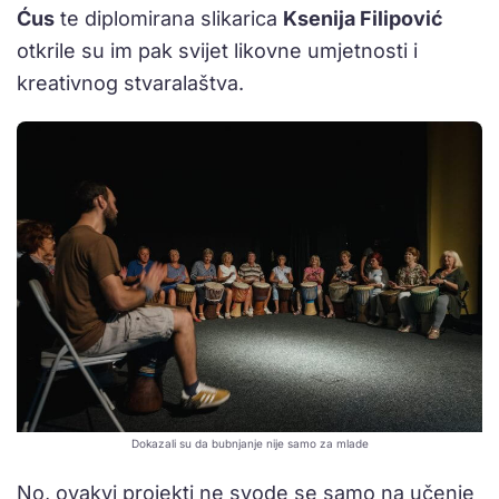
Ćus
te diplomirana slikarica
Ksenija Filipović
otkrile su im pak svijet likovne umjetnosti i
kreativnog stvaralaštva.
Dokazali su da bubnjanje nije samo za mlade
No, ovakvi projekti ne svode se samo na učenje