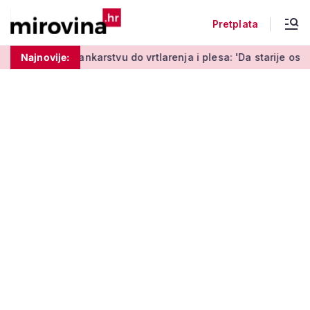
Pretplata
ankarstvu do vrtlarenja i plesa: 'Da starije osobe ne ostavimo
Najnovije: