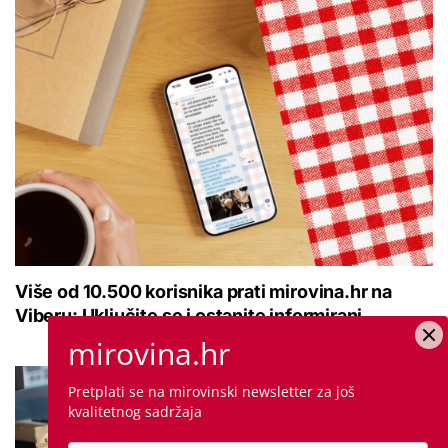
Više od 10.500 korisnika prati mirovina.hr na
Viberu: Uključite se i ostanite informirani
mirovina.hr
Pretplati se na mirovinski newsletter za još
kvalitetnog sadržaja