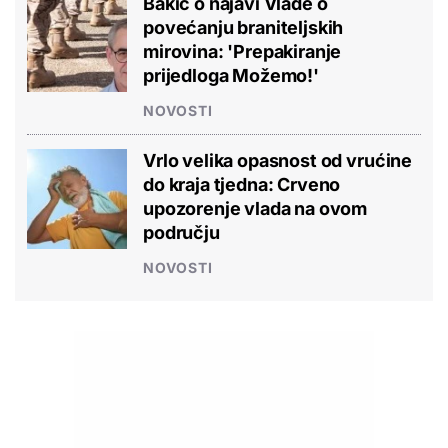
Bakić o najavi Vlade o
povećanju braniteljskih
mirovina: 'Prepakiranje
prijedloga Možemo!'
NOVOSTI
Vrlo velika opasnost od vrućine
do kraja tjedna: Crveno
upozorenje vlada na ovom
području
NOVOSTI