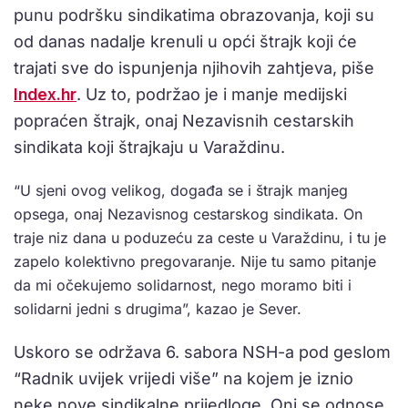
punu podršku sindikatima obrazovanja, koji su
od danas nadalje krenuli u opći štrajk koji će
trajati sve do ispunjenja njihovih zahtjeva, piše
Index.hr
. Uz to, podržao je i manje medijski
popraćen štrajk, onaj Nezavisnih cestarskih
sindikata koji štrajkaju u Varaždinu.
“U sjeni ovog velikog, događa se i štrajk manjeg
opsega, onaj Nezavisnog cestarskog sindikata. On
traje niz dana u poduzeću za ceste u Varaždinu, i tu je
zapelo kolektivno pregovaranje. Nije tu samo pitanje
da mi očekujemo solidarnost, nego moramo biti i
solidarni jedni s drugima”, kazao je Sever.
Uskoro se održava 6. sabora NSH-a pod geslom
“Radnik uvijek vrijedi više” na kojem je iznio
neke nove sindikalne prijedloge. Oni se odnose