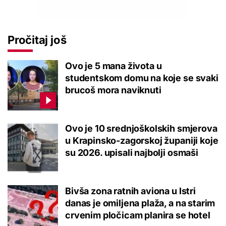
Pročitaj još
Ovo je 5 mana života u
studentskom domu na koje se svaki
brucoš mora naviknuti
Ovo je 10 srednjoškolskih smjerova
u Krapinsko-zagorskoj županiji koje
su 2026. upisali najbolji osmaši
Bivša zona ratnih aviona u Istri
danas je omiljena plaža, a na starim
crvenim pločicam planira se hotel