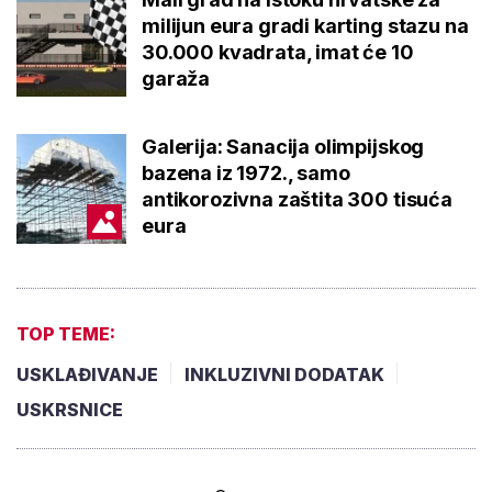
milijun eura gradi karting stazu na
30.000 kvadrata, imat će 10
garaža
Galerija: Sanacija olimpijskog
bazena iz 1972., samo
antikorozivna zaštita 300 tisuća
eura
TOP TEME:
USKLAĐIVANJE
INKLUZIVNI DODATAK
USKRSNICE