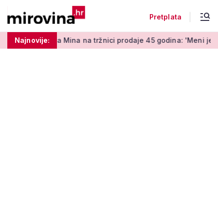
Pretplata
Mina na tržnici prodaje 45 godina: 'Meni je ovo zabava i terapi
Najnovije: