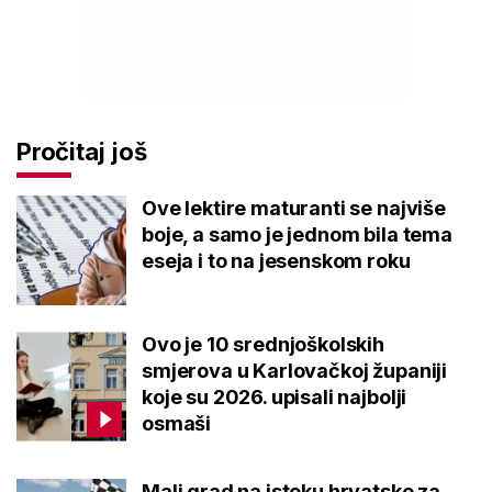
Pročitaj još
Ove lektire maturanti se najviše
boje, a samo je jednom bila tema
eseja i to na jesenskom roku
Ovo je 10 srednjoškolskih
smjerova u Karlovačkoj županiji
koje su 2026. upisali najbolji
osmaši
Mali grad na istoku hrvatske za