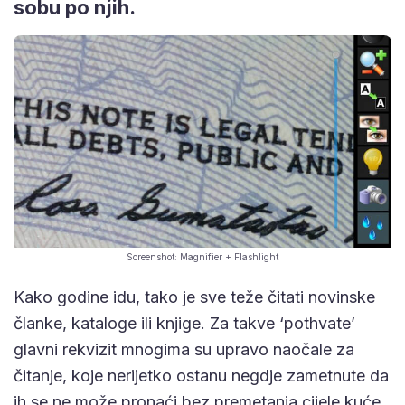
sobu po njih.
Screenshot: Magnifier + Flashlight
Kako godine idu, tako je sve teže čitati novinske
članke, kataloge ili knjige. Za takve ‘pothvate’
glavni rekvizit mnogima su upravo naočale za
čitanje, koje nerijetko ostanu negdje zametnute da
ih se ne može pronaći bez premetanja cijele kuće.