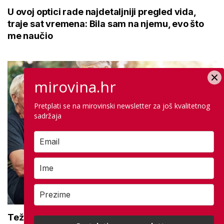
U ovoj optici rade najdetaljniji pregled vida,
traje sat vremena: Bila sam na njemu, evo što
me naučio
mirovina.hr
Pretplati se na mirovinski newsletter za još kvalitetnog
sadržaja
Teže se krećete zbog bolnih zglobova?