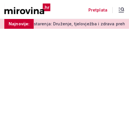
Pretplata
starenja: Druženje, tjelovježba i zdrava prehrana za umirovlje
Najnovije: