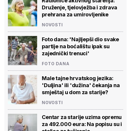
Radionice aktivnog starenja:
Druženje, tjelovježba i zdrava
prehrana za umirovljenike
NOVOSTI
Foto dana: 'Najljepši dio svake
partije na boćalištu ipak su
zajednički trenuci'
FOTO DANA
Male tajne hrvatskog jezika:
'Duljina' ili 'dužina' čekanja na
smještaj u dom za starije?
NOVOSTI
Centar za starije uzima opremu
za 492.000 eura: Na popisu su i