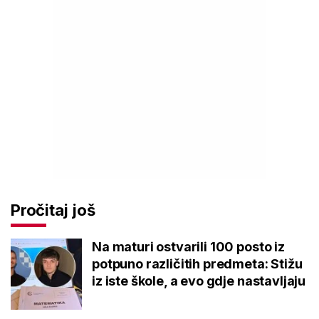
Pročitaj još
Na maturi ostvarili 100 posto iz
potpuno različitih predmeta: Stižu
iz iste škole, a evo gdje nastavljaju