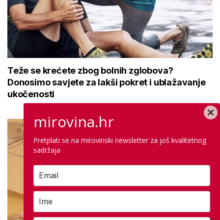
Teže se krećete zbog bolnih zglobova?
Donosimo savjete za lakši pokret i ublažavanje
ukočenosti
mirovina.hr
Pretplati se na mirovinski newsletter za još kvalitetnog
sadržaja