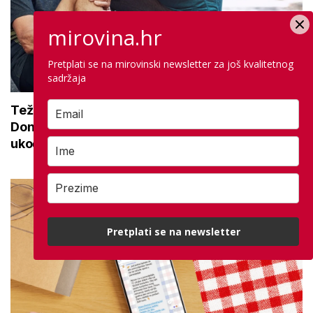
mirovina.hr
Pretplati se na mirovinski newsletter za još kvalitetnog
sadržaja
Teže se krećete zbog bolnih zglobova?
Donosimo savjete za lakši pokret i ublažavanje
ukočenosti
Pretplati se na newsletter