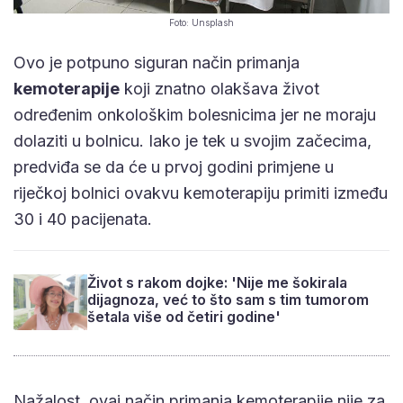
Foto: Unsplash
Ovo je potpuno siguran način primanja
kemoterapije
koji znatno olakšava život
određenim onkološkim bolesnicima jer ne moraju
dolaziti u bolnicu. Iako je tek u svojim začecima,
predviđa se da će u prvoj godini primjene u
riječkoj bolnici ovakvu kemoterapiju primiti između
30 i 40 pacijenata.
Život s rakom dojke: 'Nije me šokirala
dijagnoza, već to što sam s tim tumorom
šetala više od četiri godine'
Nažalost, ovaj način primanja kemoterapije nije za