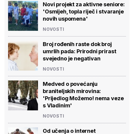
Novi projekt za aktivne seniore:
'Osmijeh, topla riječ i stvaranje
novih uspomena'
NOVOSTI
Broj rođenih raste dok broj
umrlih pada: Prirodni prirast
svejedno je negativan
NOVOSTI
Medved o povećanju
braniteljskih mirovina:
'Prijedlog Možemo! nema veze
s Vladinim'
NOVOSTI
Od učenja o internet