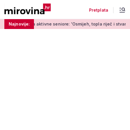
Pretplata
 aktivne seniore: 'Osmijeh, topla riječ i stvaranje novih uspome
Najnovije: