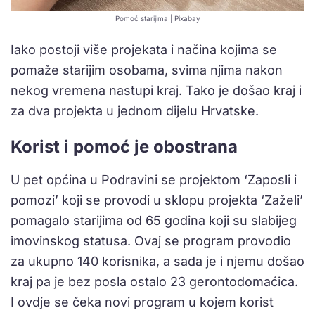
Pomoć starijima | Pixabay
Iako postoji više projekata i načina kojima se
pomaže starijim osobama, svima njima nakon
nekog vremena nastupi kraj. Tako je došao kraj i
za dva projekta u jednom dijelu Hrvatske.
Korist i pomoć je obostrana
U pet općina u Podravini se projektom ‘Zaposli i
pomozi’ koji se provodi u sklopu projekta ‘Zaželi’
pomagalo starijima od 65 godina koji su slabijeg
imovinskog statusa. Ovaj se program provodio
za ukupno 140 korisnika, a sada je i njemu došao
kraj pa je bez posla ostalo 23 gerontodomaćica.
I ovdje se čeka novi program u kojem korist