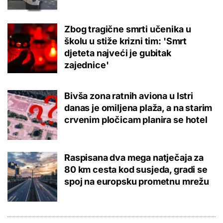
Zbog tragične smrti učenika u
školu u stiže krizni tim: 'Smrt
djeteta najveći je gubitak
zajednice'
Bivša zona ratnih aviona u Istri
danas je omiljena plaža, a na starim
crvenim pločicam planira se hotel
Raspisana dva mega natječaja za
80 km cesta kod susjeda, gradi se
spoj na europsku prometnu mrežu