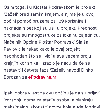
Osim toga, i u Kloštar Podravskom je projekt
‘Zaželi’ pred samim krajem, a njime je u ovoj
općini pomoć pružena za 139 korisnika i
naknadnih pet koji su ušli u projekt. Prednosti
projekta su mnogostruke za lokalnu zajednicu.
Načelnik Općine Kloštar Podravski Siniša
Pavlović je rekao kako je ovaj projekt
neophodan što se i vidi u sve većem broju
krajnjih korisnika i izrazio je nadu da će se
nastaviti i četvrta faza ‘Zaželi’, navodi Dinko
Borozan za
ePodravina.hr
.
Ipak, dobra vijest za ovu općinu je da su prijavili
izgradnju doma za starije osobe, a planiraju
maksimalno iskoristiti novce koje nude fondovi