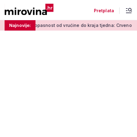
Pretplata
pasnost od vrućine do kraja tjedna: Crveno upozorenje vlada 
Najnovije: