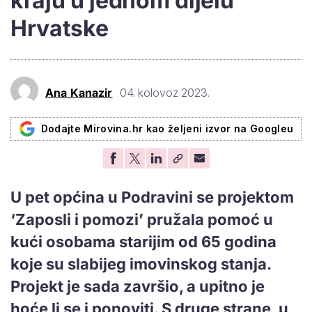
kraju u jednom dijelu
Hrvatske
Ana Kanazir
04. kolovoz 2023.
Dodajte Mirovina.hr kao željeni izvor na Googleu
U pet općina u Podravini se projektom
‘Zaposli i pomozi’ pružala pomoć u
kući osobama starijim od 65 godina
koje su slabijeg imovinskog stanja.
Projekt je sada završio, a upitno je
hoće li se i ponoviti. S druge strane, u