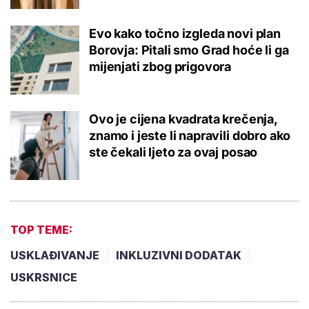
Evo kako točno izgleda novi plan
Borovja: Pitali smo Grad hoće li ga
mijenjati zbog prigovora
Ovo je cijena kvadrata krečenja,
znamo i jeste li napravili dobro ako
ste čekali ljeto za ovaj posao
TOP TEME:
USKLAĐIVANJE
INKLUZIVNI DODATAK
USKRSNICE