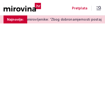
Pretplata
mirovljenike: 'Zbog dobronamjernosti postaju meta prijevare'
Najnovije: