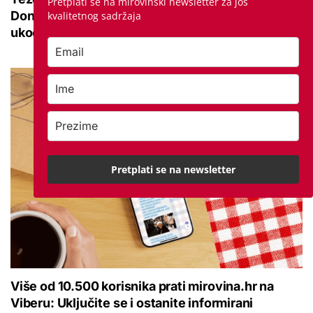
Pretplati se na mirovinski newsletter za još
Donosimo savjete za lakši pokret i ublažavanje
kvalitetnog sadržaja
ukočenosti
Pretplati se na newsletter
Više od 10.500 korisnika prati mirovina.hr na
Viberu: Uključite se i ostanite informirani