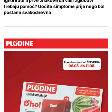
Ignorirate li prve znakove da vaši zglobovi
trebaju pomoć? Uočite simptome prije nego bol
postane svakodnevna