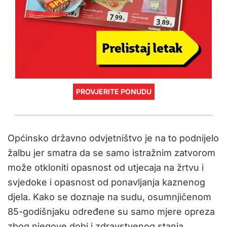
PROVJERITE PONUDU
Općinsko državno odvjetništvo je na to podnijelo
žalbu jer smatra da se samo istražnim zatvorom
može otkloniti opasnost od utjecaja na žrtvu i
svjedoke i opasnost od ponavljanja kaznenog
djela. Kako se doznaje na sudu, osumnjičenom
85-godišnjaku određene su samo mjere opreza
zbog njegove dobi i zdravstvenog stanja.