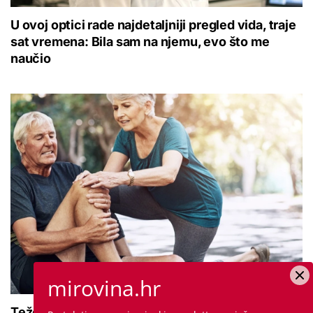
U ovoj optici rade najdetaljniji pregled vida, traje
sat vremena: Bila sam na njemu, evo što me
naučio
mirovina.hr
Teže se krećete zbog bolnih zglobova?