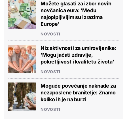
Možete glasati za izbor novih
novčanica eura: 'Među
najopipljivijim su izrazima
Europe'
NOVOSTI
Niz aktivnosti za umirovljenike:
'Mogu jačati zdravlje,
pokretljivost i kvalitetu života'
NOVOSTI
Moguće povećanje naknade za
nezaposlene branitelje: Znamo
koliko ih je na burzi
NOVOSTI