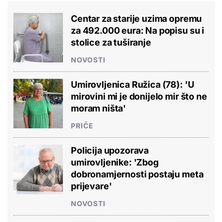
Centar za starije uzima opremu
za 492.000 eura: Na popisu su i
stolice za tuširanje
NOVOSTI
Umirovljenica Ružica (78): 'U
mirovini mi je donijelo mir što ne
moram ništa'
PRIČE
Policija upozorava
umirovljenike: 'Zbog
dobronamjernosti postaju meta
prijevare'
NOVOSTI