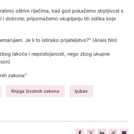
atimo oštrim riječima, kad god pokažemo strpljivost s
 i dobrote; pripomažemo okupljanju tih odlika koje
arujem. Je li to istinsko prijateljstvo?” (Anais Nin)
i zbog lakoće i nepostojanosti, nego zbog ukupne
rson)
tnih zakona”
Knjiga životnih zakona
ljubav