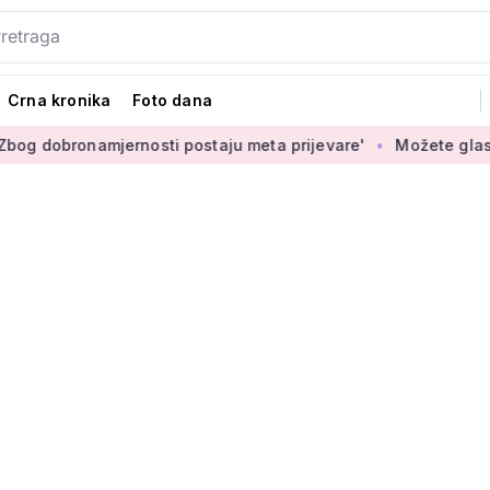
Crna kronika
Foto dana
jernosti postaju meta prijevare'
Možete glasati za izbor no