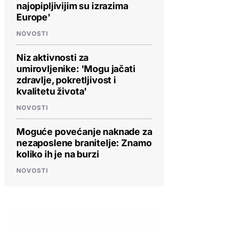
najopipljivijim su izrazima
Europe'
NOVOSTI
Niz aktivnosti za
umirovljenike: 'Mogu jačati
zdravlje, pokretljivost i
kvalitetu života'
NOVOSTI
Moguće povećanje naknade za
nezaposlene branitelje: Znamo
koliko ih je na burzi
NOVOSTI