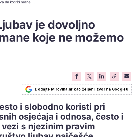
[Duhovni zakon] Ljubav je dovoljno strpljiva da izdrži mane koje ne možemo izliječiti
jubav je dovoljno
ži mane koje ne možemo
Dodajte Mirovina.hr kao željeni izvor na Googleu
esto i slobodno koristi pri
snih osjećaja i odnosa, često i
 vezi s njezinim pravim
uštvo ljubav najčešće