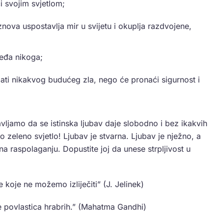
i svojim svjetlom;
nova uspostavlja mir u svijetu i okuplja razdvojene,
jeđa nikoga;
jati nikakvog budućeg zla, nego će pronaći sigurnost i
jamo da se istinska ljubav daje slobodno i bez ikakvih
 zeleno svjetlo! Ljubav je stvarna. Ljubav je nježno, a
a raspolaganju. Dopustite joj da unese strpljivost u
e koje ne možemo izliječiti” (J. Jelinek)
 je povlastica hrabrih.” (Mahatma Gandhi)