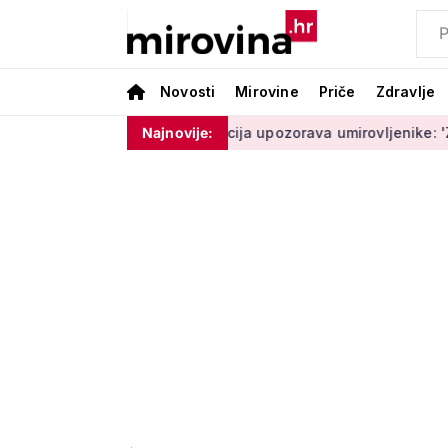
Novosti
Mirovine
Priče
Zdravlje
ram ništa'
Policija upozorava umirovljenike: 'Zbog dobronam
Najnovije: