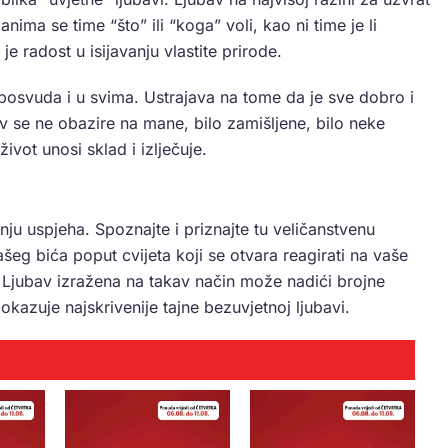
nima se time “što” ili “koga” voli, kao ni time je li
je radost u isijavanju vlastite prirode.
 posvuda i u svima. Ustrajava na tome da je sve dobro i
av se ne obazire na mane, bilo zamišljene, bilo neke
vot unosi sklad i izlječuje.
nju uspjeha. Spoznajte i priznajte tu veličanstvenu
šeg bića poput cvijeta koji se otvara reagirati na vaše
v. Ljubav izražena na takav način može nadići brojne
kazuje najskrivenije tajne bezuvjetnoj ljubavi.