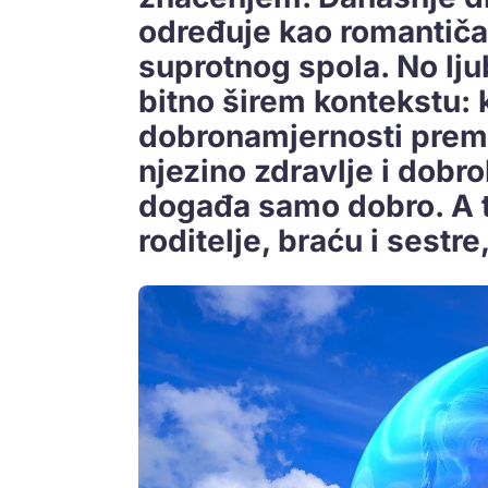
određuje kao romantič
suprotnog spola. No lju
bitno širem kontekstu: 
dobronamjernosti prema
njezino zdravlje i dobrob
događa samo dobro. A t
roditelje, braću i sestre,