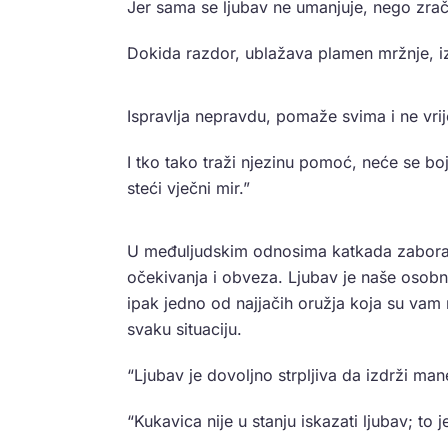
Jer sama se ljubav ne umanjuje, nego zrač
Dokida razdor, ublažava plamen mržnje, iz
Ispravlja nepravdu, pomaže svima i ne vri
I tko tako traži njezinu pomoć, neće se bo
steći vječni mir.”
U međuljudskim odnosima katkada zaboravl
očekivanja i obveza. Ljubav je naše osobno
ipak jedno od najjačih oružja koja su vam n
svaku situaciju.
“Ljubav je dovoljno strpljiva da izdrži man
“Kukavica nije u stanju iskazati ljubav; to