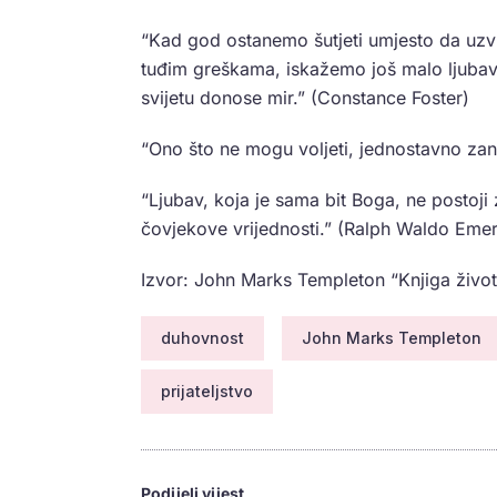
“Kad god ostanemo šutjeti umjesto da uzvr
tuđim greškama, iskažemo još malo ljubavi
svijetu donose mir.” (Constance Foster)
“Ono što ne mogu voljeti, jednostavno zanem
“Ljubav, koja je sama bit Boga, ne postoj
čovjekove vrijednosti.” (Ralph Waldo Eme
Izvor: John Marks Templeton “Knjiga živo
duhovnost
John Marks Templeton
prijateljstvo
Podijeli vijest