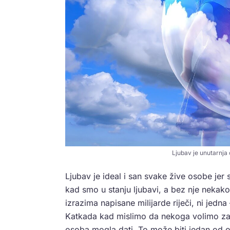
Ljubav je unutarnja 
Ljubav je ideal i san svake žive osobe jer 
kad smo u stanju ljubavi, a bez nje nekako
izrazima napisane milijarde riječi, ni jedn
Katkada kad mislimo da nekoga volimo za
osoba mogla dati. To može biti jedan od obl