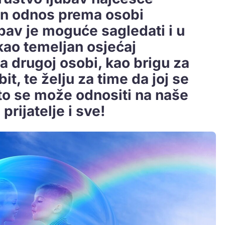
an odnos prema osobi
bav je moguće sagledati i u
kao temeljan osjećaj
 drugoj osobi, kao brigu za
it, te želju za time da joj se
o se može odnositi na naše
 prijatelje i sve!