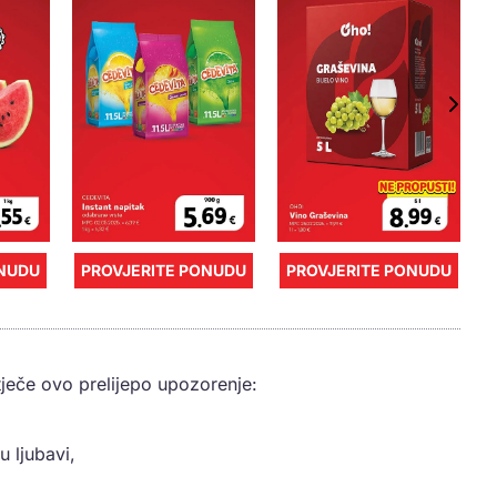
ONUDU
PROVJERITE PONUDU
PROVJERITE PONUDU
tječe ovo prelijepo upozorenje:
 ljubavi,