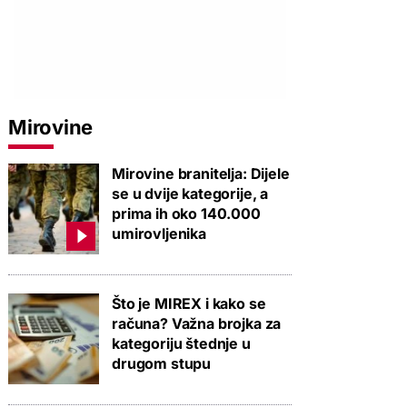
Mirovine
Mirovine branitelja: Dijele
se u dvije kategorije, a
prima ih oko 140.000
umirovljenika
Što je MIREX i kako se
računa? Važna brojka za
kategoriju štednje u
drugom stupu