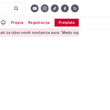
Prijava
Registracija
Pretplata
vih novčanica eura: 'Među najopipljivijim su izrazima Europe'