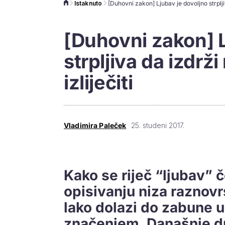
Istaknuto
[Duhovni zakon] L
strpljiva da izdr
izliječiti
Vladimira Paleček
25. studeni 2017.
Kako se riječ “ljubav” č
opisivanju niza raznovr
lako dolazi do zabune u
značenjem. Današnje dr