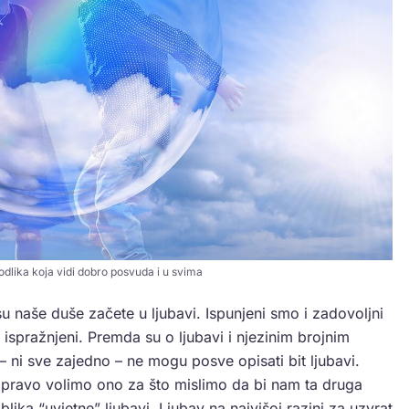
odlika koja vidi dobro posvuda i u svima
su naše duše začete u ljubavi. Ispunjeni smo i zadovoljni
 ispražnjeni. Premda su o ljubavi i njezinim brojnim
a – ni sve zajedno – ne mogu posve opisati bit ljubavi.
pravo volimo ono za što mislimo da bi nam ta druga
ika “uvjetne” ljubavi. Ljubav na najvišoj razini za uzvrat