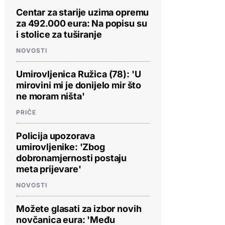
Centar za starije uzima opremu
za 492.000 eura: Na popisu su
i stolice za tuširanje
NOVOSTI
Umirovljenica Ružica (78): 'U
mirovini mi je donijelo mir što
ne moram ništa'
PRIČE
Policija upozorava
umirovljenike: 'Zbog
dobronamjernosti postaju
meta prijevare'
NOVOSTI
Možete glasati za izbor novih
novčanica eura: 'Među