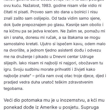
ovu kuću. Nažalost, 1983. godine nisam više vidio ni
čitati ni pisati. Proveo sam sto dana u bolnici i nisu
znali zašto sam oslijepio. Od tada vidim samo sjene,
dok ljude prepoznajem po glasu. Kasnije sam obolio i
na kičmu pa se jedva krećem. Ne žalim se, pomažu mi
sin i snaha, donesu mi ručak, a sa štakama se mogu
samostalno kretati. Ujutro si ispečem kavu, odem malo
na dvorište, a jednom tjedno asistenti dođu i odvezu
me na druženje i pikado u Dnevni centar Udruge
slijepih. Iako nisam ni najbolji ni najgori, obožavam tu
igru. Svoju sudbinu morate prihvatiti i živjeti kako
najbolje znate” – priča nam ovaj otac troje djece, djed i
pradjed vedra duha unatoč teškim zdravstvenim
tegobama.
Veći dio potomaka mu je u inozemstvu, a kći mu
ponekad dođe iz Amerike u posjetu. Supruga