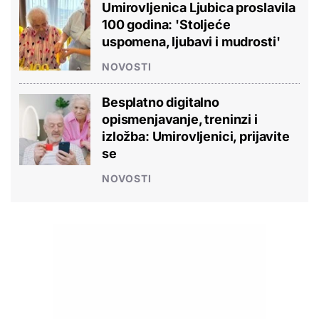
Umirovljenica Ljubica proslavila
100 godina: 'Stoljeće
uspomena, ljubavi i mudrosti'
NOVOSTI
Besplatno digitalno
opismenjavanje, treninzi i
izložba: Umirovljenici, prijavite
se
NOVOSTI