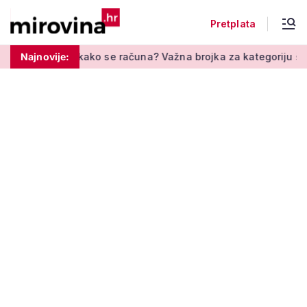
Pretplata
 se računa? Važna brojka za kategoriju štednje u drugom stupu
Najnovije: