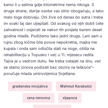
kamo li u selima gdje kilometrima nema nikoga. S
druge strane, starije osobe vas silno obogaćuju, a tako
malo toga dobivaju. Oni žive od danas do sutra i treba
im svaki taj dan uljepšati. Od svakog od njih dobit ćete
zahvalnost i osjećati se nakon tih posjeta barem deset
godina mlađe. Podižemo tako jedni druge. Lani sam u
rujnu zbog kičme bila posve nepokretna, majka me
kupala i onda sam odlučila stati na noge, otišla na
rehabilitaciju u Topusko i već u 11. mjesecu radila.
Tajna je u vedrom duhu. Ne treba ostajati na dnu, već
se stalno iznova podizati bez obzira na teškoće”–
poručuje mlada umirovljenica Svjetlana.
građanska inicijativa
Mahmut Karabašić
rana mirovina
sljepoća