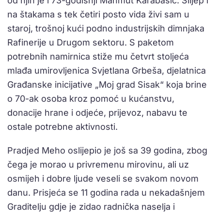
od njih je i 73-godišnji Mahmut Karabašić. Slijep i
na štakama s tek četiri posto vida živi sam u
staroj, trošnoj kući podno industrijskih dimnjaka
Rafinerije u Drugom sektoru. S paketom
potrebnih namirnica stiže mu četvrt stoljeća
mlađa umirovljenica Svjetlana Grbeša, djelatnica
Građanske inicijative „Moj grad Sisak“ koja brine
o 70-ak osoba kroz pomoć u kućanstvu,
donacije hrane i odjeće, prijevoz, nabavu te
ostale potrebne aktivnosti.
Pradjed Meho oslijepio je još sa 39 godina, zbog
čega je morao u privremenu mirovinu, ali uz
osmijeh i dobre ljude veseli se svakom novom
danu. Prisjeća se 11 godina rada u nekadašnjem
Graditelju gdje je zidao radnička naselja i