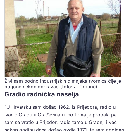
Živi sam podno industrijskih dimnjaka tvornica čije je
pogone nekoć održavao (foto: J. Grgurić)
Gradio radnička naselja
“U Hrvatsku sam došao 1962. iz Prijedora, radio u
Ivanić Gradu u Građevinaru, no firma je propala pa
sam se vratio u Prijedor, radio tamo u Gradnji i već
nakon godinu dana došao ovdje 1971. te sam podigao