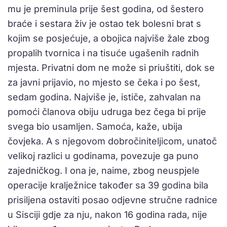
mu je preminula prije šest godina, od šestero
braće i sestara živ je ostao tek bolesni brat s
kojim se posjećuje, a obojica najviše žale zbog
propalih tvornica i na tisuće ugašenih radnih
mjesta. Privatni dom ne može si priuštiti, dok se
za javni prijavio, no mjesto se čeka i po šest,
sedam godina. Najviše je, ističe, zahvalan na
pomoći članova obiju udruga bez čega bi prije
svega bio usamljen. Samoća, kaže, ubija
čovjeka. A s njegovom dobročiniteljicom, unatoč
velikoj razlici u godinama, povezuje ga puno
zajedničkog. I ona je, naime, zbog neuspjele
operacije kralježnice također sa 39 godina bila
prisiljena ostaviti posao odjevne stručne radnice
u Sisciji gdje za nju, nakon 16 godina rada, nije