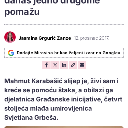
danas jedno drugome
pomažu
Jasmina Grgurić Zanze
12. prosinac 2017.
Dodajte Mirovina.hr kao željeni izvor na Googleu
Mahmut Karabašić slijep je, živi sam i
kreće se pomoću štaka, a obilazi ga
djelatnica Građanske inicijative, četvrt
stoljeća mlađa umirovljenica
Svjetlana Grbeša.