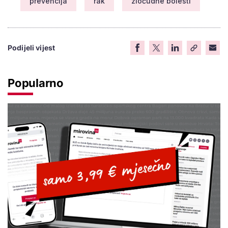
prevencija
rak
zloćudne bolesti
Podijeli vijest
Popularno