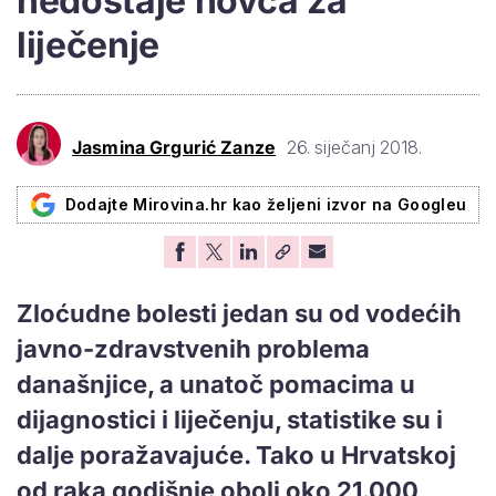
nedostaje novca za
liječenje
Jasmina Grgurić Zanze
26. siječanj 2018.
Dodajte Mirovina.hr kao željeni izvor na Googleu
Zloćudne bolesti jedan su od vodećih
javno-zdravstvenih problema
današnjice, a unatoč pomacima u
dijagnostici i liječenju, statistike su i
dalje poražavajuće. Tako u Hrvatskoj
od raka godišnje oboli oko 21.000