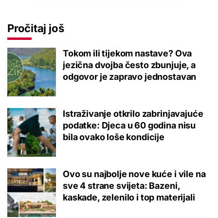
Pročitaj još
Tokom ili tijekom nastave? Ova
jezična dvojba često zbunjuje, a
odgovor je zapravo jednostavan
Istraživanje otkrilo zabrinjavajuće
podatke: Djeca u 60 godina nisu
bila ovako loše kondicije
Ovo su najbolje nove kuće i vile na
sve 4 strane svijeta: Bazeni,
kaskade, zelenilo i top materijali