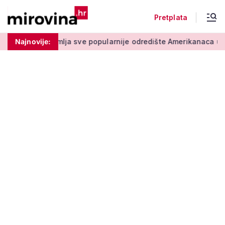
Pretplata
mlja sve popularnije odredište Amerikanaca u mirovini: Pruža m
Najnovije: