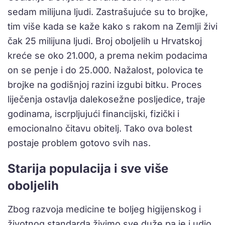
sedam milijuna ljudi. Zastrašujuće su to brojke,
tim više kada se kaže kako s rakom na Zemlji živi
čak 25 milijuna ljudi. Broj oboljelih u Hrvatskoj
kreće se oko 21.000, a prema nekim podacima
on se penje i do 25.000. Nažalost, polovica te
brojke na godišnjoj razini izgubi bitku. Proces
liječenja ostavlja dalekosežne posljedice, traje
godinama, iscrpljujući financijski, fizički i
emocionalno čitavu obitelj. Tako ova bolest
postaje problem gotovo svih nas.
Starija populacija i sve više
oboljelih
Zbog razvoja medicine te boljeg higijenskog i
životnog standarda živimo sve duže pa je i udio