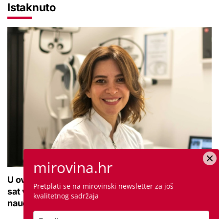
Istaknuto
mirovina.hr
U ovoj optici rade najdetaljniji pregled vida, traje
Pretplati se na mirovinski newsletter za još
sat vremena: Bila sam na njemu, evo što me
kvalitetnog sadržaja
naučio