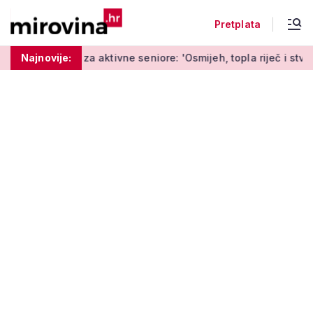
Pretplata
t za aktivne seniore: 'Osmijeh, topla riječ i stvaranje novih u
Najnovije: