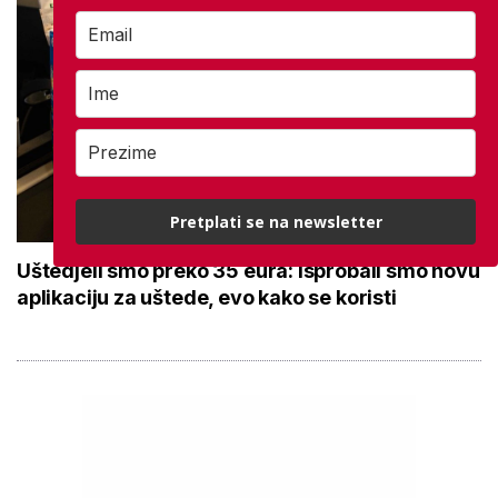
Pretplati se na newsletter
Uštedjeli smo preko 35 eura: Isprobali smo novu
aplikaciju za uštede, evo kako se koristi