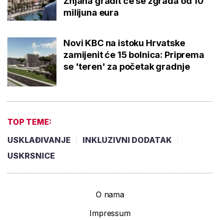
Žnjana gradit će se zgrada od 10
milijuna eura
Novi KBC na istoku Hrvatske
zamijenit će 15 bolnica: Priprema
se 'teren' za početak gradnje
TOP TEME:
USKLAĐIVANJE
INKLUZIVNI DODATAK
USKRSNICE
O nama
Impressum