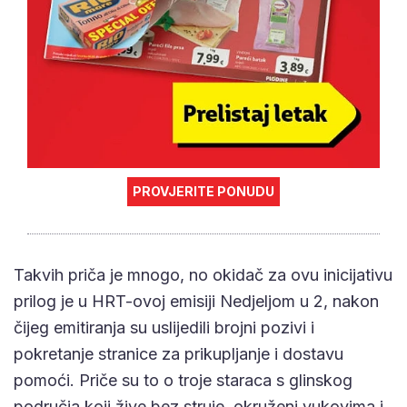
PROVJERITE PONUDU
Takvih priča je mnogo, no okidač za ovu inicijativu
prilog je u HRT-ovoj emisiji Nedjeljom u 2, nakon
čijeg emitiranja su uslijedili brojni pozivi i
pokretanje stranice za prikupljanje i dostavu
pomoći. Priče su to o troje staraca s glinskog
područja koji žive bez struje, okruženi vukovima i