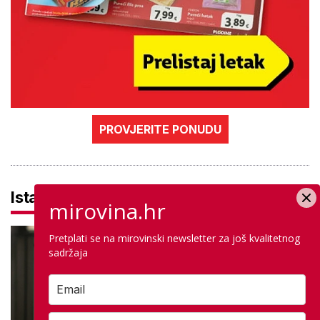
PROVJERITE PONUDU
Istaknuto
mirovina.hr
Pretplati se na mirovinski newsletter za još kvalitetnog
sadržaja