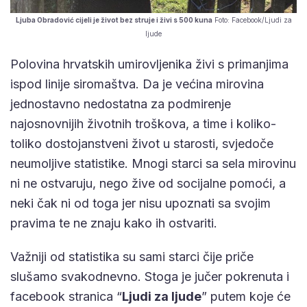
Ljuba Obradović cijeli je život bez struje i živi s 500 kuna
Foto: Facebook/Ljudi za
ljude
Polovina hrvatskih umirovljenika živi s primanjima
ispod linije siromaštva. Da je većina mirovina
jednostavno nedostatna za podmirenje
najosnovnijih životnih troškova, a time i koliko-
toliko dostojanstveni život u starosti, svjedoče
neumoljive statistike. Mnogi starci sa sela mirovinu
ni ne ostvaruju, nego žive od socijalne pomoći, a
neki čak ni od toga jer nisu upoznati sa svojim
pravima te ne znaju kako ih ostvariti.
Važniji od statistika su sami starci čije priče
slušamo svakodnevno. Stoga je jučer pokrenuta i
facebook stranica “
Ljudi za ljude
” putem koje će