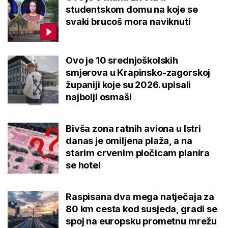
studentskom domu na koje se
svaki brucoš mora naviknuti
Ovo je 10 srednjoškolskih
smjerova u Krapinsko-zagorskoj
županiji koje su 2026. upisali
najbolji osmaši
Bivša zona ratnih aviona u Istri
danas je omiljena plaža, a na
starim crvenim pločicam planira
se hotel
Raspisana dva mega natječaja za
80 km cesta kod susjeda, gradi se
spoj na europsku prometnu mrežu