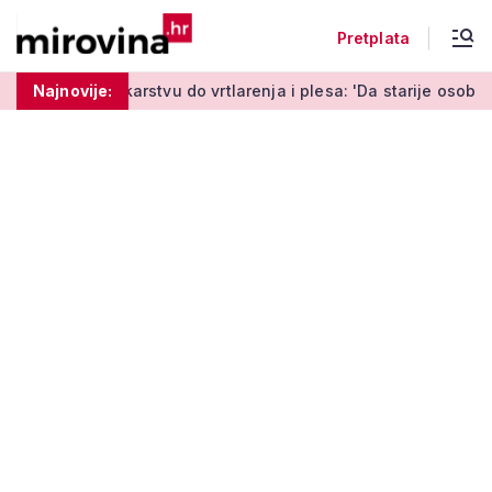
Pretplata
vu do vrtlarenja i plesa: 'Da starije osobe ne ostavimo same'
Najnovije: