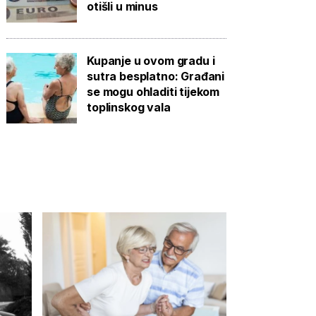
otišli u minus
Kupanje u ovom gradu i
sutra besplatno: Građani
se mogu ohladiti tijekom
toplinskog vala