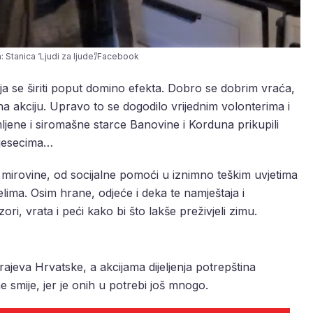
 Stanica ‘Ljudi za ljude’/Facebook
lja se širiti poput domino efekta. Dobro se dobrim vraća,
a akciju. Upravo to se dogodilo vrijednim volonterima i
jene i siromašne starce Banovine i Korduna prikupili
mjesecima…
z mirovine, od socijalne pomoći u iznimno teškim uvjetima
ima. Osim hrane, odjeće i deka te namještaja i
ri, vrata i peći kako bi što lakše preživjeli zimu.
ajeva Hrvatske, a akcijama dijeljenja potrepština
ne smije, jer je onih u potrebi još mnogo.