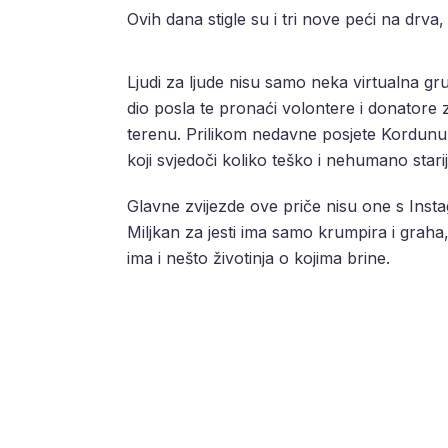
Ovih dana stigle su i tri nove peći na drva
Ljudi za ljude nisu samo neka virtualna gr
dio posla te pronaći volontere i donatore 
terenu. Prilikom nedavne posjete Kordunu,
koji svjedoči koliko teško i nehumano stariji
Glavne zvijezde ove priče nisu one s Insta
Miljkan za jesti ima samo krumpira i grah
ima i nešto životinja o kojima brine.