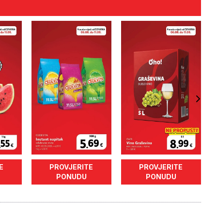
E
PROVJERITE
PROVJERITE
PONUDU
PONUDU