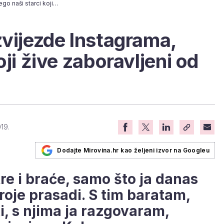
[VIDEO] Oni nisu zvijezde Instagrama, nego naši starci koji žive zaboravljeni od svih
zvijezde Instagrama,
oji žive zaboravljeni od
019.
Dodajte Mirovina.hr kao željeni izvor na Googleu
tre i braće, samo što ja danas
troje prasadi. S tim baratam,
, s njima ja razgovaram,