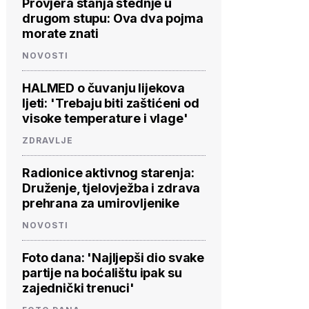
Provjera stanja štednje u
drugom stupu: Ova dva pojma
morate znati
NOVOSTI
HALMED o čuvanju lijekova
ljeti: 'Trebaju biti zaštićeni od
visoke temperature i vlage'
ZDRAVLJE
Radionice aktivnog starenja:
Druženje, tjelovježba i zdrava
prehrana za umirovljenike
NOVOSTI
Foto dana: 'Najljepši dio svake
partije na boćalištu ipak su
zajednički trenuci'