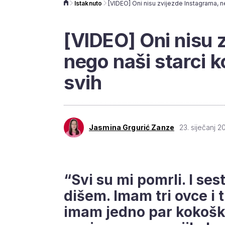
Istaknuto
[VIDEO] Oni nisu 
nego naši starci k
svih
Jasmina Grgurić Zanze
23. siječanj 2
“Svi su mi pomrli. I ses
dišem. Imam tri ovce i 
imam jedno par kokoški