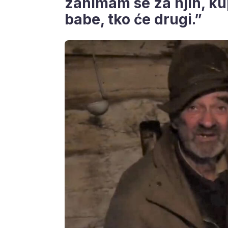
zanimam se za njih, 
babe, tko će drugi.”