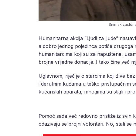
Snimak zaslona:
Humanitarna akcija “Ljudi za ljude” nastav
a dobro jednog pojedinca potiče drugoga n
humanitarcima koji su za napuštene, usaml
brojne vrijedne donacije. I tako čine već 
Uglavnom, riječ je o starcima koji žive be
i derutnim kućama u teško pristupačnim sel
kućanskih aparata, mnogima su stigli i prozo
Pomoć sada već redovno pristiže iz svih kr
odazivaju se brojni volonteri. No, stati se 