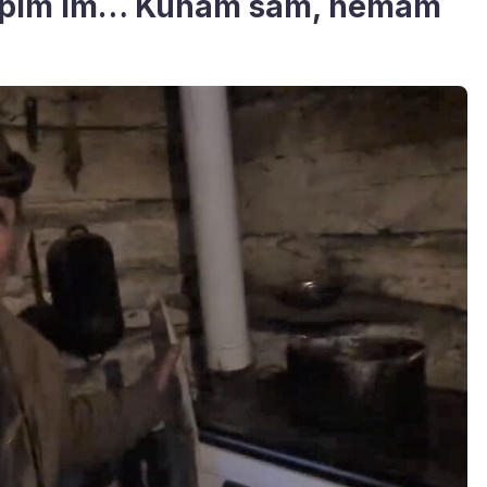
kupim im… Kuham sam, nemam