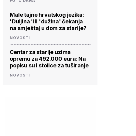
FOTO DANA
Male tajne hrvatskog jezika:
'Duljina' ili 'dužina' čekanja
na smještaj u dom za starije?
NOVOSTI
Centar za starije uzima
opremu za 492.000 eura: Na
popisu su i stolice za tuširanje
NOVOSTI
PROVJERITE
PROVJERITE
PROVJ
PONUDU
PONUDU
PON