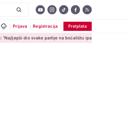
Prijava
Registracija
Pretplata
o svake partije na boćalištu ipak su zajednički trenuci'
Male 