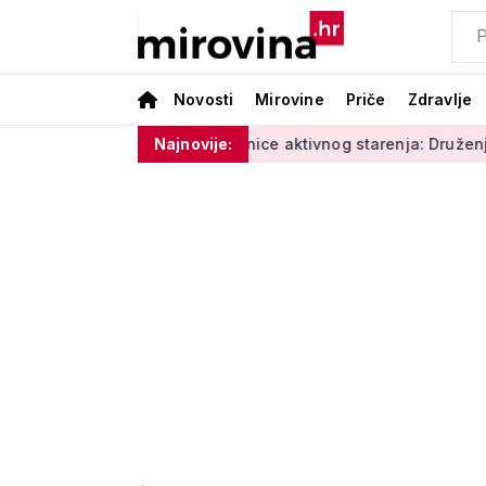
Novosti
Mirovine
Priče
Zdravlje
i vlage'
Radionice aktivnog starenja: Druženje, tjelovježba
Najnovije: