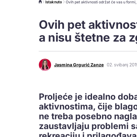
Istaknuto
Ovih pet aktivnost
a nisu štetne za 
Jasmina Grgurić Zanze
02. svibanj 201
Proljeće je idealno dob
aktivnostima, čije blago
ne treba posebno nagla
zaustavljaju problemi 
rekreaciju i prilagođav