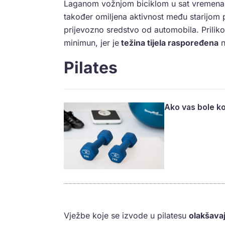
Laganom vožnjom biciklom u sat vremena po
također omiljena aktivnost među starijom p
prijevozno sredstvo od automobila. Prilikom
minimun, jer je
težina tijela raspoređena
n
Pilates
Ako vas bole kol
Vježbe koje se izvode u pilatesu
olakšavaj