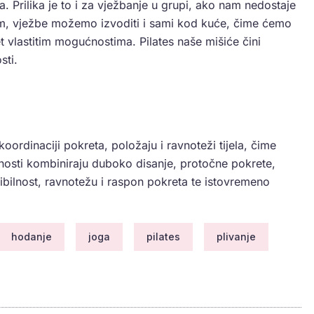
eta. Prilika je to i za vježbanje u grupi, ako nam nedostaje
m, vježbe možemo izvoditi i sami kod kuće, čime ćemo
tet vlastitim mogućnostima. Pilates naše mišiće čini
sti.
oordinaciji pokreta, položaju i ravnoteži tijela, čime
vnosti kombiniraju duboko disanje, protočne pokrete,
ibilnost, ravnotežu i raspon pokreta te istovremeno
hodanje
joga
pilates
plivanje