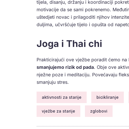
tijela, disanju, držanju i koordinaciji pokr
motivacije da se sami pokrenemo. Međuti
uštedjeti novac i prilagoditi njihov intenzi
duljima, učvršćuje tijelo i opušta od napeto
Joga i Thai chi
Prakticirajući ove vježbe poradit ćemo na k
smanjujemo rizik od pada
. Obje ove akti
nježne poze i meditaciju. Povećavaju fleks
smanjuju stres.
aktivnosti za starije
bicikliranje
vježbe za starije
zglobovi