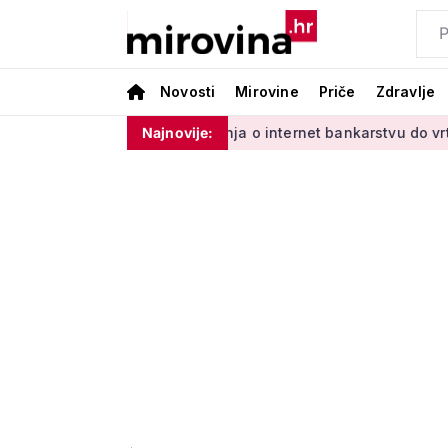
Novosti
Mirovine
Priče
Zdravlje
inim'
Od učenja o internet bankarstvu do vrtlarenja i plesa
Najnovije: