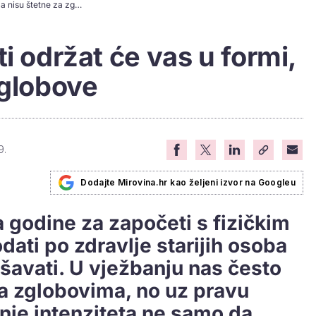
Ovih pet aktivnosti održat će vas u formi, a nisu štetne za zglobove
i održat će vas u formi,
zglobove
9.
Dodajte Mirovina.hr kao željeni izvor na Googleu
a godine za započeti s fizičkim
dati po zdravlje starijih osoba
šavati. U vježbanju nas često
sa zglobovima, no uz pravu
anje intenziteta ne samo da