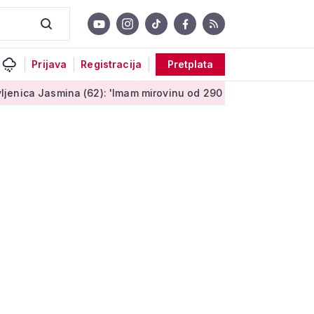
Prijava
Registracija
Pretplata
 (62): 'Imam mirovinu od 290 eura, a dobijem i socijalnu pomoć