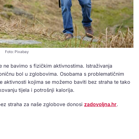
Foto: Pixabay
 ne bavimo s fizičkim aktivnostima. Istraživanja
roničnu bol u zglobovima. Osobama s problematičnim
 aktivnosti kojima se možemo baviti bez straha te tako
kovanju tijela i potrošnji kalorija.
 bez straha za naše zglobove donosi
zadovoljna.hr
.