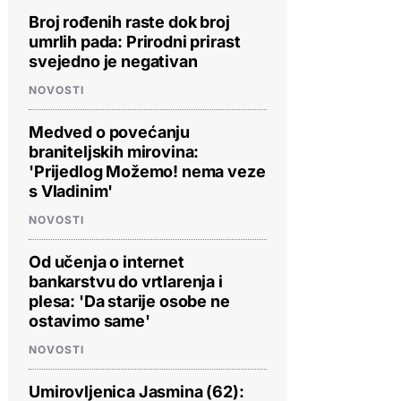
Broj rođenih raste dok broj
umrlih pada: Prirodni prirast
svejedno je negativan
NOVOSTI
Medved o povećanju
braniteljskih mirovina:
'Prijedlog Možemo! nema veze
s Vladinim'
NOVOSTI
Od učenja o internet
bankarstvu do vrtlarenja i
plesa: 'Da starije osobe ne
ostavimo same'
NOVOSTI
Umirovljenica Jasmina (62):