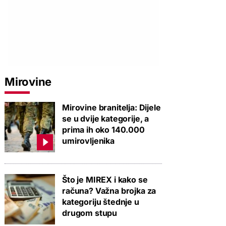
Mirovine
Mirovine branitelja: Dijele
se u dvije kategorije, a
prima ih oko 140.000
umirovljenika
Što je MIREX i kako se
računa? Važna brojka za
kategoriju štednje u
drugom stupu