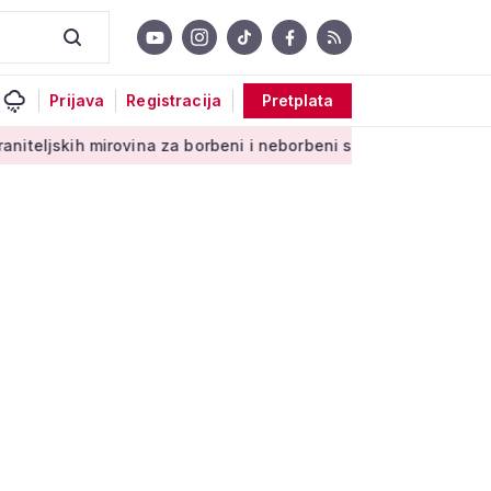
Prijava
Registracija
Pretplata
rovina za borbeni i neborbeni sektor od početka 2027. godine