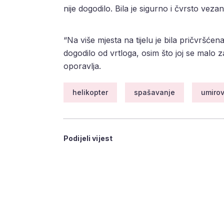
nije dogodilo. Bila je sigurno i čvrsto vez
“Na više mjesta na tijelu je bila pričvršćena
dogodilo od vrtloga, osim što joj se malo za
oporavlja.
helikopter
spašavanje
umirov
Podijeli vijest