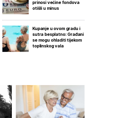
prinosi većine fondova
otišli u minus
Kupanje u ovom gradu i
sutra besplatno: Građani
se mogu ohladiti tijekom
toplinskog vala