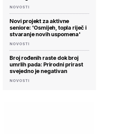
NOVOSTI
Novi projekt za aktivne
seniore: 'Osmijeh, topla riječ i
stvaranje novih uspomena'
NOVOSTI
Broj rođenih raste dok broj
umrlih pada: Prirodni prirast
svejedno je negativan
NOVOSTI
PROVJERITE
PROVJERITE
PROVJ
PONUDU
PONUDU
PON