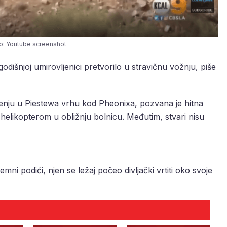
o: Youtube screenshot
išnjoj umirovljenici pretvorilo u stravičnu vožnju, piše
renju u Piestewa vrhu kod Pheonixa, pozvana je hitna
 helikopterom u obližnju bolnicu. Međutim, stvari nisu
emni podići, njen se ležaj počeo divljački vrtiti oko svoje