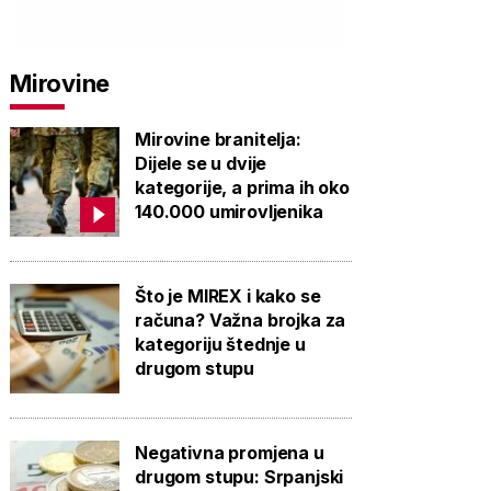
Mirovine
Mirovine branitelja:
Dijele se u dvije
kategorije, a prima ih oko
140.000 umirovljenika
Što je MIREX i kako se
računa? Važna brojka za
kategoriju štednje u
drugom stupu
Negativna promjena u
drugom stupu: Srpanjski