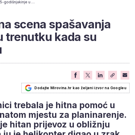
[VIDEO] Dramatična scena spašavanja 75-godišnjakinje u trenutku kada su stvari pošle po zlu
na scena spašavanja
u trenutku kada su
u
Dodajte Mirovina.hr kao željeni izvor na Googleu
ici trebala je hitna pomoć u
natom mjestu za planinarenje.
 je hitan prijevoz u obližnju
ju je helikopter digao u zrak,