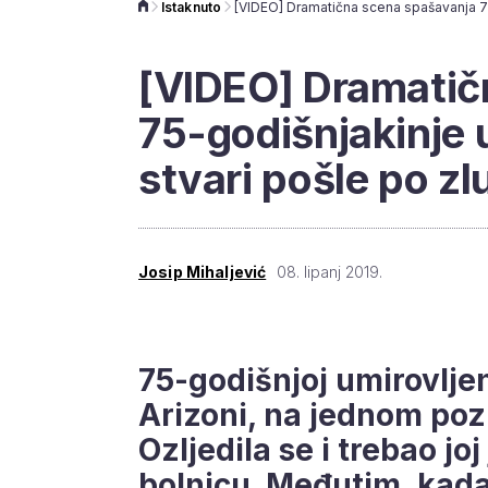
Istaknuto
[VIDEO] Dramatič
75-godišnjakinje 
stvari pošle po zl
Josip Mihaljević
08. lipanj 2019.
75-godišnjoj umirovljen
Arizoni, na jednom poz
Ozljedila se i trebao joj
bolnicu. Međutim, kada 