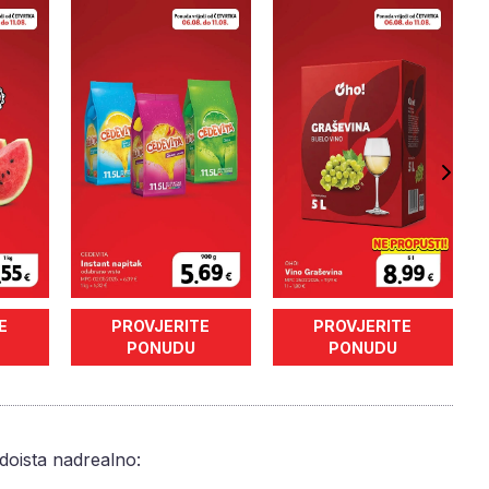
E
PROVJERITE
PROVJERITE
PONUDU
PONUDU
 doista nadrealno: