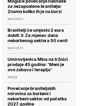
Moguće povećanje naknade
za nezaposlene branitelje:
Znamo koliko ih je na burzi
NOVOSTI
Branitelji će umjesto 2 eura
dobiti 3: Za mjesec dana
neborbenog sektora 50 centi
NOVOSTI
Umirovljenica Mina na tržnici
prodaje 45 godina: 'Meni je
ovo zabava i terapija'
PRIČE
Povećanje braniteljskih
mirovina za borbeni i
neborbeni sektor od početka
2027. godine