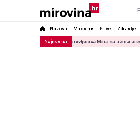
Novosti
Mirovine
Priče
Zdravlje
ra 50 centi
Umirovljenica Mina na tržnici prodaje 45 godina:
Najnovije: