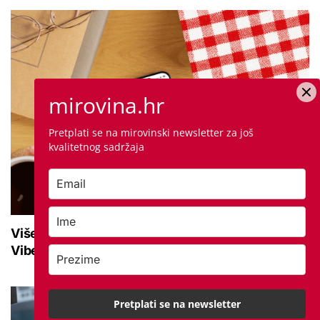
mirovina.hr
Pretplati se na mirovinski newsletter za još
kvalitetnog sadržaja
Više od 10.500 korisnika prati mirovina.hr na
Viberu: Uključite se i ostanite informirani
Pretplati se na newsletter