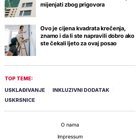
mijenjati zbog prigovora
Ovo je cijena kvadrata krečenja,
znamo i da li ste napravili dobro ako
ste čekali ljeto za ovaj posao
TOP TEME:
USKLAĐIVANJE
INKLUZIVNI DODATAK
USKRSNICE
O nama
Impressum