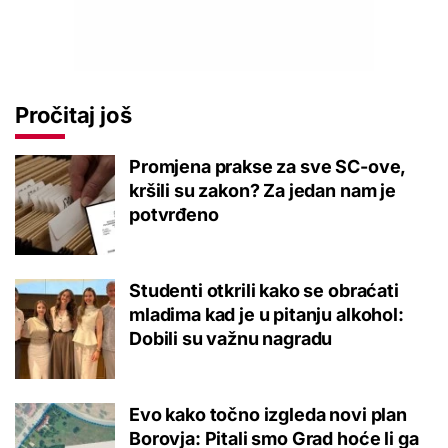
Pročitaj još
Promjena prakse za sve SC-ove,
kršili su zakon? Za jedan nam je
potvrđeno
Studenti otkrili kako se obraćati
mladima kad je u pitanju alkohol:
Dobili su važnu nagradu
Evo kako točno izgleda novi plan
Borovja: Pitali smo Grad hoće li ga