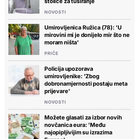
stolice za tuširanje
NOVOSTI
Umirovljenica Ružica (78): 'U
mirovini mi je donijelo mir što ne
moram ništa'
PRIČE
Policija upozorava
umirovljenike: 'Zbog
dobronamjernosti postaju meta
prijevare'
NOVOSTI
Možete glasati za izbor novih
novčanica eura: 'Među
najopipljivijim su izrazima