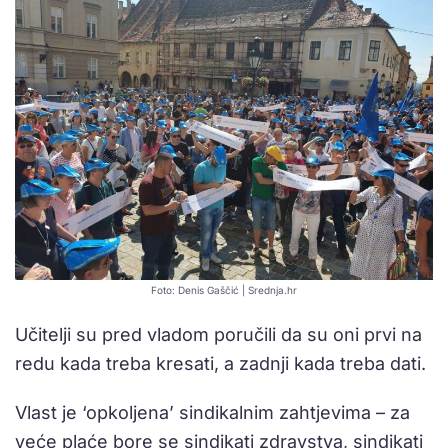
Foto: Denis Gaščić | Srednja.hr
Učitelji su pred vladom poručili da su oni prvi na
redu kada treba kresati, a zadnji kada treba dati.
Vlast je ‘opkoljena’ sindikalnim zahtjevima – za
veće plaće bore se sindikati zdravstva, sindikati