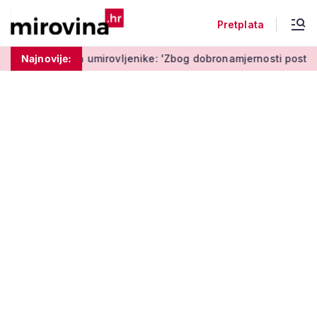
Pretplata
a umirovljenike: 'Zbog dobronamjernosti postaju meta prijevare
Najnovije: