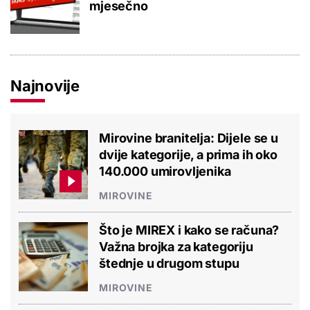
mjesečno
Najnovije
Mirovine branitelja: Dijele se u
dvije kategorije, a prima ih oko
140.000 umirovljenika
MIROVINE
Što je MIREX i kako se računa?
Važna brojka za kategoriju
štednje u drugom stupu
MIROVINE