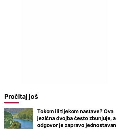
Pročitaj još
Tokom ili tijekom nastave? Ova
jezična dvojba često zbunjuje, a
odgovor je zapravo jednostavan