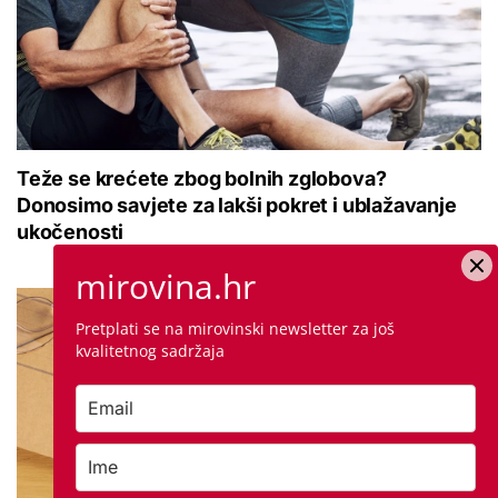
Teže se krećete zbog bolnih zglobova?
Donosimo savjete za lakši pokret i ublažavanje
ukočenosti
mirovina.hr
Pretplati se na mirovinski newsletter za još
kvalitetnog sadržaja