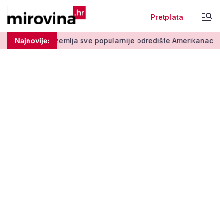
Pretplata
emlja sve popularnije odredište Amerikanaca u mirovini: Pruža
Najnovije: