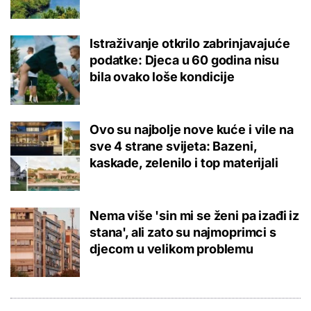
Istraživanje otkrilo zabrinjavajuće
podatke: Djeca u 60 godina nisu
bila ovako loše kondicije
Ovo su najbolje nove kuće i vile na
sve 4 strane svijeta: Bazeni,
kaskade, zelenilo i top materijali
Nema više 'sin mi se ženi pa izađi iz
stana', ali zato su najmoprimci s
djecom u velikom problemu