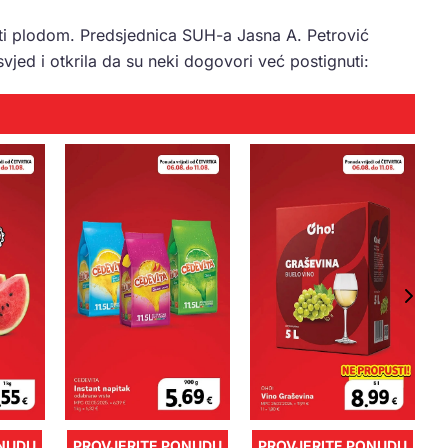
iti plodom. Predsjednica SUH-a Jasna A. Petrović
vjed i otkrila da su neki dogovori već postignuti:
ONUDU
PROVJERITE PONUDU
PROVJERITE PONUDU