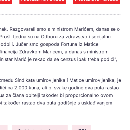
anak. Razgovarali smo s ministrom Marićem, danas se o
. Prošli tjedna su na Odboru za zdravstvo i socijalnu
tj. odbili. Jučer smo gospođa Fortuna iz Matice
m financija Zdravkom Marićem, a danas s ministrom
istar Marić je rekao da se cenzus ipak treba podići”,
zmeđu Sindikata umirovljenika i Matice umirovljenika, je
ći na 2.000 kuna, ali bi svake godine dva puta rastao
us za člana obitelji također bi proporcionalno ovom
i također rastao dva puta godišnje s usklađivanjem