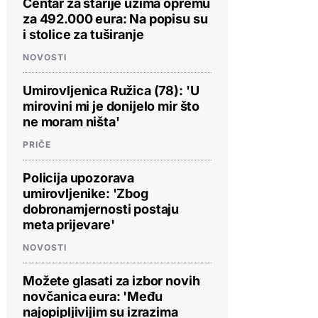
Centar za starije uzima opremu
za 492.000 eura: Na popisu su
i stolice za tuširanje
NOVOSTI
Umirovljenica Ružica (78): 'U
mirovini mi je donijelo mir što
ne moram ništa'
PRIČE
Policija upozorava
umirovljenike: 'Zbog
dobronamjernosti postaju
meta prijevare'
NOVOSTI
Možete glasati za izbor novih
novčanica eura: 'Među
najopipljivijim su izrazima