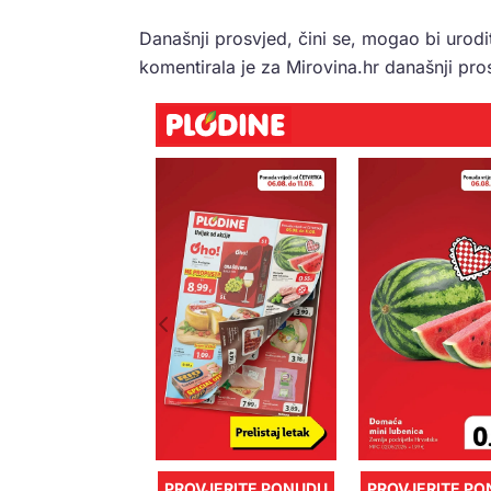
Današnji prosvjed, čini se, mogao bi urod
komentirala je za Mirovina.hr današnji pros
PROVJERITE PONUDU
PROVJERITE P