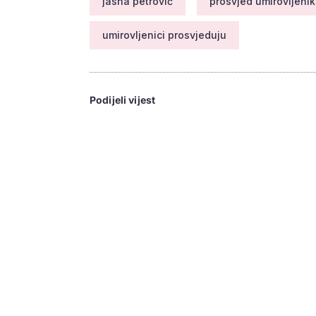
jasna petrović
prosvjed umirovljeni
umirovljenici prosvjeduju
Podijeli vijest