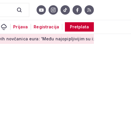
Prijava
Registracija
Pretplata
ura: 'Među najopipljivijim su izrazima Europe'
Niz aktivnost