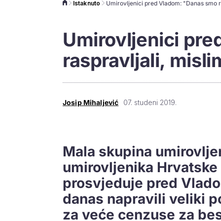
Istaknuto
Umirovljenici pr
raspravljali, misli
Josip Mihaljević
07. studeni 2019.
Mala skupina umirovlj
umirovljenika Hrvatske 
prosvjeduje pred Vladom
danas napravili veliki p
za veće cenzuse za bes