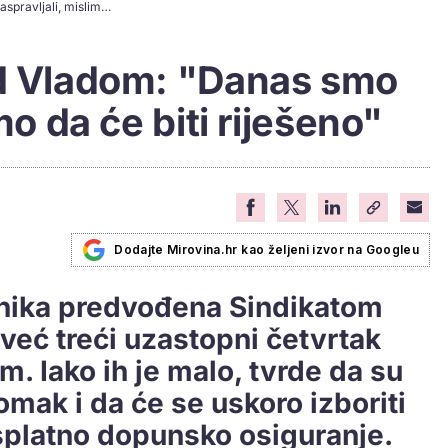
Umirovljenici pred Vladom: "Danas smo raspravljali, mislimo da će biti riješeno"
ed Vladom: "Danas smo
mo da će biti riješeno"
Dodajte Mirovina.hr kao željeni izvor na Googleu
enika predvođena Sindikatom
već treći uzastopni četvrtak
. Iako ih je malo, tvrde da su
omak i da će se uskoro izboriti
platno dopunsko osiguranje.