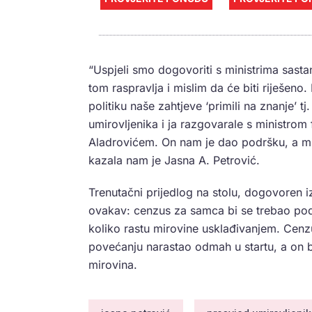
“Uspjeli smo dogovoriti s ministrima sast
tom raspravlja i mislim da će biti riješeno
politiku naše zahtjeve ‘primili na znanje’ 
umirovljenika i ja razgovarale s ministro
Aladrovićem. On nam je dao podršku, a min
kazala nam je Jasna A. Petrović.
Trenutačni prijedlog na stolu, dogovoren i
ovakav: cenzus za samca bi se trebao podi
koliko rastu mirovine usklađivanjem. Cenz
povećanju narastao odmah u startu, a on b
mirovina.