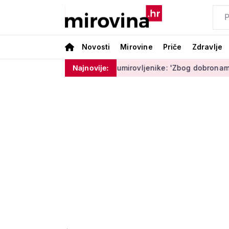
Novosti
Mirovine
Priče
Zdravlje
olicija upozorava umirovljenike: 'Zbog dobronamjernosti postaj
Najnovije: