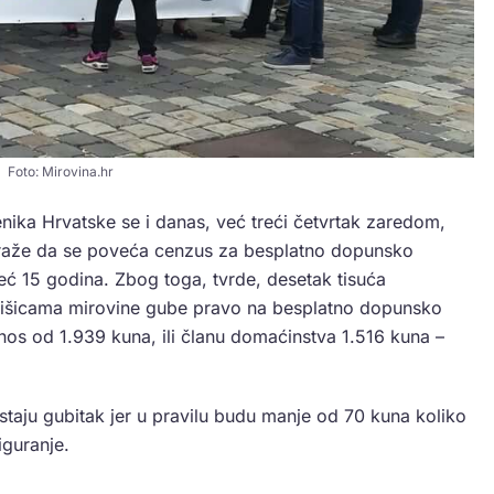
Foto: Mirovina.hr
jenika Hrvatske se i danas, već treći četvrtak zaredom,
Traže da se poveća cenzus za besplatno dopunsko
 već 15 godina. Zbog toga, tvrde, desetak tisuća
višicama mirovine gube pravo na besplatno dopunsko
os od 1.939 kuna, ili članu domaćinstva 1.516 kuna –
taju gubitak jer u pravilu budu manje od 70 kuna koliko
guranje.