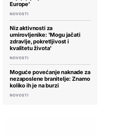
Europe'
NOVOSTI
Niz aktivnosti za
umirovljenike: 'Mogu jačati
zdravlje, pokretljivost i
kvalitetu života'
NOVOSTI
Moguće povećanje naknade za
nezaposlene branitelje: Znamo
koliko ih je na burzi
NOVOSTI
PROVJERITE PONUDU
PROVJERITE PONUDU
PROVJERIT