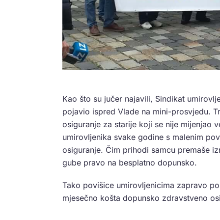
Kao što su jučer najavili, Sindikat umirovl
pojavio ispred Vlade na mini-prosvjedu. 
osiguranje za starije koji se nije mijenjao
umirovljenika svake godine s malenim po
osiguranje. Čim prihodi samcu premaše izn
gube pravo na besplatno dopunsko.
Tako povišice umirovljenicima zapravo pos
mjesečno košta dopunsko zdravstveno osi