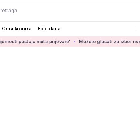
Crna kronika
Foto dana
u meta prijevare'
Možete glasati za izbor novih novčanica e