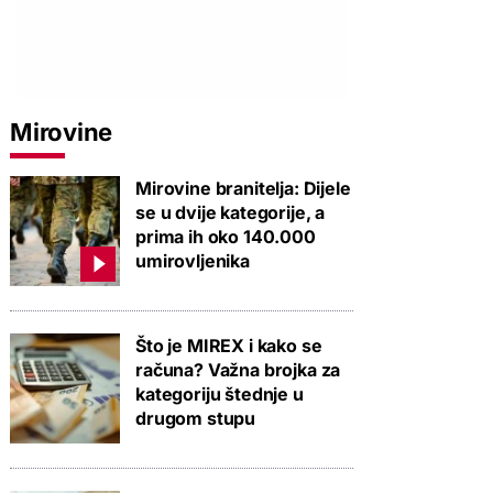
Mirovine
Mirovine branitelja: Dijele
se u dvije kategorije, a
prima ih oko 140.000
umirovljenika
Što je MIREX i kako se
računa? Važna brojka za
kategoriju štednje u
drugom stupu