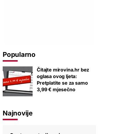
Popularno
Čitajte mirovina.hr bez
oglasa ovog ljeta:
Pretplatite se za samo
3,99 € mjesečno
Najnovije