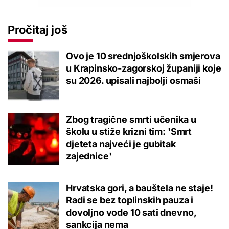
Pročitaj još
Ovo je 10 srednjoškolskih smjerova
u Krapinsko-zagorskoj županiji koje
su 2026. upisali najbolji osmaši
Zbog tragične smrti učenika u
školu u stiže krizni tim: 'Smrt
djeteta najveći je gubitak
zajednice'
Hrvatska gori, a bauštela ne staje!
Radi se bez toplinskih pauza i
dovoljno vode 10 sati dnevno,
sankcija nema