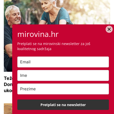
mirovina.hr
Pretplati se na mirovinski newsletter za još
kvalitetnog sadržaja
Teže se krećete zbog bolnih zglobova?
Donosimo savjete za lakši pokret i ublažavanje
ukočenosti
Pretplati se na newsletter