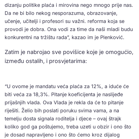
dizanju politike plaća i mirovina nego mnogo prije nas.
Da ne bi bilo nekog nesporazuma, obrazovanje,
učenje, učitelji i profesori su važni. reforma koja se
provodi je dobra. Ona vodi za time da naši mladi budu
konkurentni na tržištu rada”, kazao im je Plenković.
Zatim je nabrojao sve povišice koje je omogućio,
između ostalih, i prosvjetarima:
“U ovome je mandatu veća plaća za 12%, a iduće će
biti veća za 18,3%. Pitanje koeficijenta je naslijeđe
prijašnjih vlada. Ova Vlada je rekla da će to pitanje
riješiti. Želio bih poslati poruku svima vama, a na
temelju dosta signala roditelja i djece – ovaj štrajk
koliko god ga poštujemo, treba uzeti u obzir i ono što
je dosad napravljeno i ono što ćemo kroz dijalog