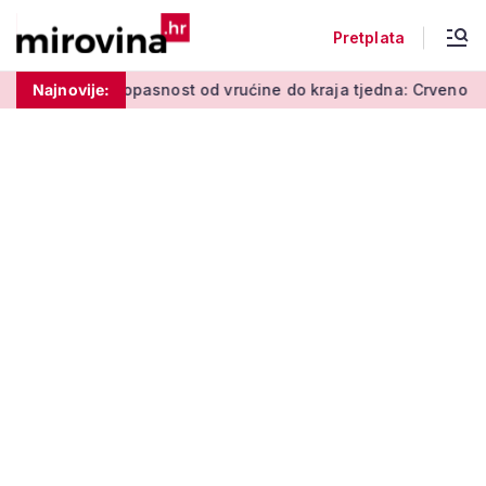
Pretplata
opasnost od vrućine do kraja tjedna: Crveno upozorenje vlada 
Najnovije: