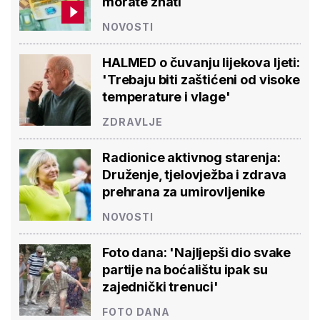
morate znati
NOVOSTI
HALMED o čuvanju lijekova ljeti:
'Trebaju biti zaštićeni od visoke
temperature i vlage'
ZDRAVLJE
Radionice aktivnog starenja:
Druženje, tjelovježba i zdrava
prehrana za umirovljenike
NOVOSTI
Foto dana: 'Najljepši dio svake
partije na boćalištu ipak su
zajednički trenuci'
FOTO DANA