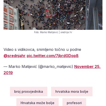
Foto: Marko Matijević | srednja.hr
Video s vidikovca, snimljeno točno u podne
@srednjahr
⁩
pic.twitter.com/7jbrdGDop8
— Marko Matijević (@marko_matijevic)
November 25,
2019
broj prosvjednika
hrvatska mora bolje
Hrvatska može bolje
profesori