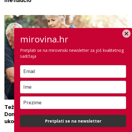
me naučio
mirovina.hr
Pretplati se na mirovinski newsletter za još kvalitetnog
sadržaja
Teže se krećete zbog bolnih zglobova?
Donosimo savjete za lakši pokret i ublažavanje
Pretplati se na newsletter
ukočenosti