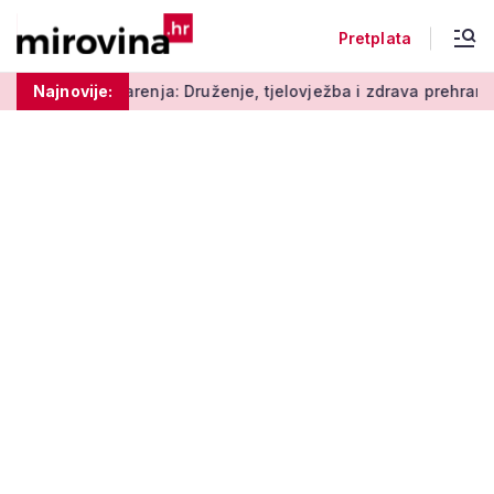
Pretplata
enja: Druženje, tjelovježba i zdrava prehrana za umirovljenike
Najnovije: