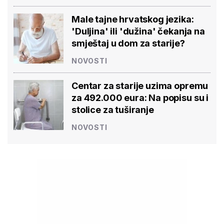
Male tajne hrvatskog jezika:
'Duljina' ili 'dužina' čekanja na
smještaj u dom za starije?
NOVOSTI
Centar za starije uzima opremu
za 492.000 eura: Na popisu su i
stolice za tuširanje
NOVOSTI