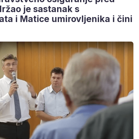
ržao je sastanak s
a i Matice umirovljenika i čini