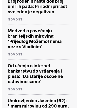
Broj rođenih raste dok broj
umrlih pada: Prirodni prirast
svejedno je negativan
NOVOSTI
Medved o povećanju
braniteljskih mirovina:
'Prijedlog Možemo! nema
veze s Vladinim'
NOVOSTI
Od učenja o internet
bankarstvu do vrtlarenja i
plesa: 'Da starije osobe ne
ostavimo same'
NOVOSTI
Umirovljenica Jasmina (62):
'Imam mirovinu od 290 eura,