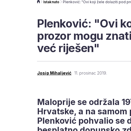
Istaknuto
Plenković: "Ovi ko
prozor mogu znati
već riješen"
Josip Mihaljević
11. prosinac 2019.
Maloprije se održala 19
Hrvatske, a na samom 
Plenković pohvalio se 
besplatno dopunsko zd