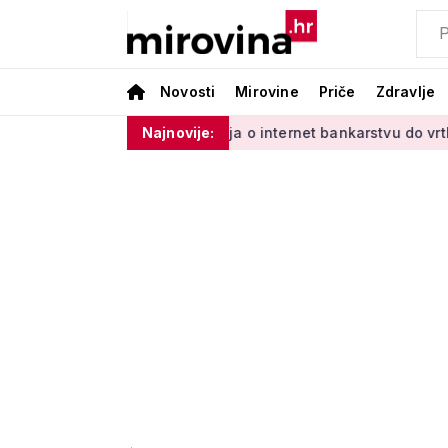
Novosti
Mirovine
Priče
Zdravlje
inim'
Od učenja o internet bankarstvu do vrtlarenja i plesa
Najnovije: