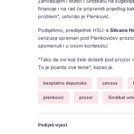
Zahvaljujem i Matici i Sindikatu na sugesti
financije i na rad će pripremiti prijedlog 
problem”, ustvrdio je Plenković.
Podsjetimo, predsjednik HSU-a
Silvano Hr
cenzusa spreman pod Plenkovićev prozor d
spomenuti i u ovom kontekstu:
“Tako da ovi koji žele dolaziti pod prozor 
To je poanta ove teme”, kazao je.
besplatno dopunsko
cenzus
plenković
prozor
Sindikat umi
Podijeli vijest