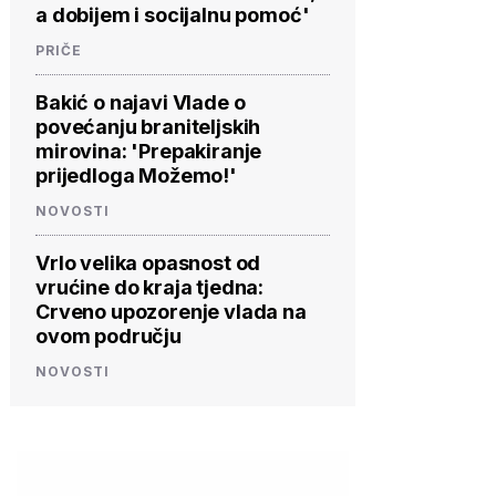
a dobijem i socijalnu pomoć'
PRIČE
Bakić o najavi Vlade o
povećanju braniteljskih
mirovina: 'Prepakiranje
prijedloga Možemo!'
NOVOSTI
Vrlo velika opasnost od
vrućine do kraja tjedna:
Crveno upozorenje vlada na
ovom području
NOVOSTI