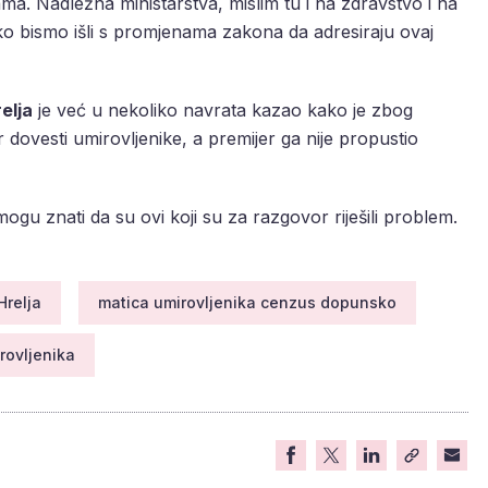
jama. Nadležna ministarstva, mislim tu i na zdravstvo i na
kako bismo išli s promjenama zakona da adresiraju ovaj
elja
je već u nekoliko navrata kazao kako je zbog
ovesti umirovljenike, a premijer ga nije propustio
mogu znati da su ovi koji su za razgovor riješili problem.
Hrelja
matica umirovljenika cenzus dopunsko
rovljenika