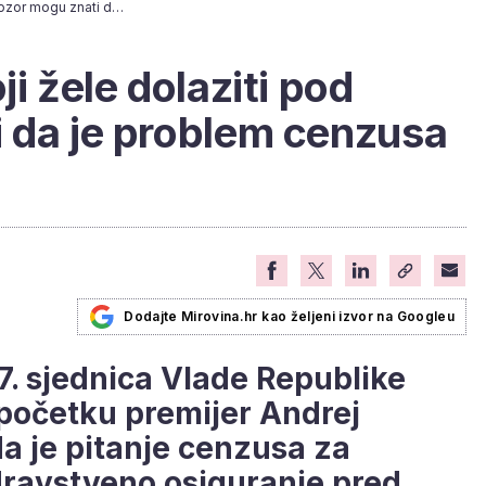
Plenković: "Ovi koji žele dolaziti pod prozor mogu znati da je problem cenzusa već riješen"
ji žele dolaziti pod
 da je problem cenzusa
Dodajte Mirovina.hr kao željeni izvor na Googleu
7. sjednica Vlade Republike
početku premijer Andrej
da je pitanje cenzusa za
ravstveno osiguranje pred