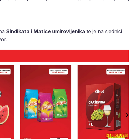
ama
Sindikata
i Matice umirovljenika
te je na sjednici
vor.