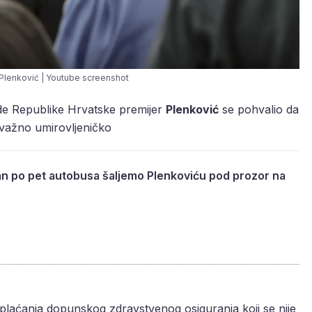
 Plenković | Youtube screenshot
e Republike Hrvatske premijer
Plenković
se pohvalio da
o važno umirovljeničko
dan po pet autobusa šaljemo Plenkoviću pod prozor na
 plaćanja dopunskog zdravstvenog osiguranja koji se nije