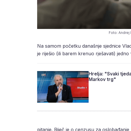
Foto: Andrej
Na samom početku današnje sjednice Vlad
je riješio (ili barem krenuo rješavati) jedn
Hrelja: "Svaki tje
Markov trg"
pitanje. Riječ je o cenzusu za oslobađanje