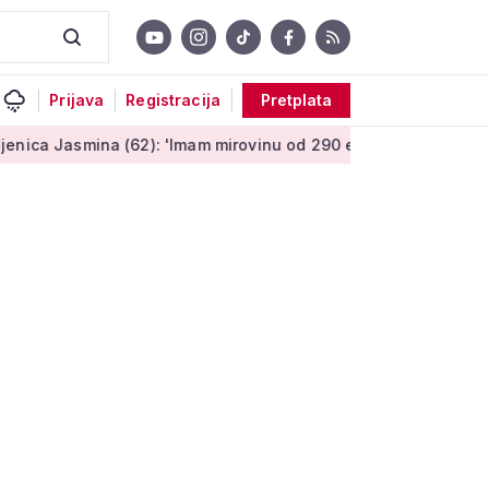
Prijava
Registracija
Pretplata
 (62): 'Imam mirovinu od 290 eura, a dobijem i socijalnu pomo