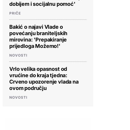
dobijem i socijalnu pomoć'
PRIČE
Bakić o najavi Vlade o
povećanju braniteljskih
mirovina: 'Prepakiranje
prijedloga Možemo!'
NOVOSTI
PROVJERITE PONUDU
PROVJERITE PONUDU
PROVJERIT
Vrlo velika opasnost od
vrućine do kraja tjedna:
Crveno upozorenje vlada na
ovom području
NOVOSTI