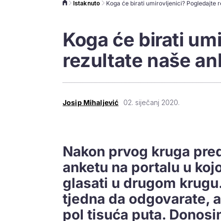
Istaknuto
Koga će birati umi
rezultate naše an
Josip Mihaljević
02. siječanj 2020.
Nakon prvog kruga pred
anketu na portalu u koj
glasati u drugom krugu.
tjedna da odgovarate, a
pol tisuća puta. Donosi