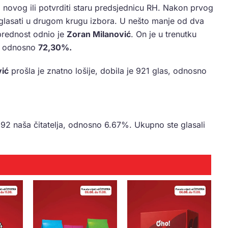
ti novog ili potvrditi staru predsjednicu RH. Nakon prvog
e glasati u drugom krugu izbora. U nešto manje od dva
 prednost odnio je
Zoran Milanović
. On je u trenutku
a, odnosno
72,30%.
vić
prošla je znatno lošije, dobila je 921 glas, odnosno
292 naša čitatelja, odnosno 6.67%. Ukupno ste glasali