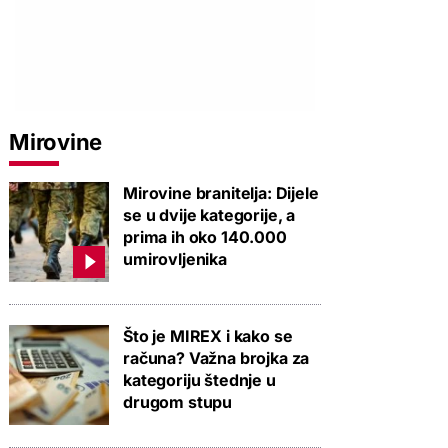
Mirovine
Mirovine branitelja: Dijele
se u dvije kategorije, a
prima ih oko 140.000
umirovljenika
Što je MIREX i kako se
računa? Važna brojka za
kategoriju štednje u
drugom stupu