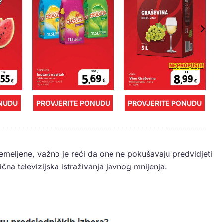
ONUDU
PROVJERITE PONUDU
PROVJERITE PONUDU
emeljene, važno je reći da one ne pokušavaju predvidjeti
ična televizijska istraživanja javnog mnijenja.