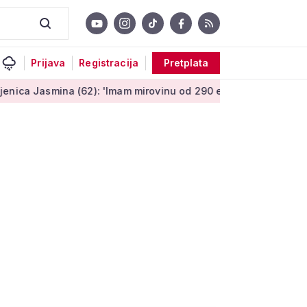
Prijava
Registracija
Pretplata
a (62): 'Imam mirovinu od 290 eura, a dobijem i socijalnu pomo