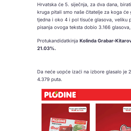
Hrvatska će 5. siječnja, za dva dana, bira
kruga pitali smo naše čitatelje za koga ć
tjedna i oko 4 i pol tisuće glasova, veliku
pisanja ovoga teksta dobio 3.166 glasov
Protukandidatkinja
Kolinda Grabar-Kitaro
21.03%.
Da neće uopće izaći na izbore glasalo je 
4.379 puta.