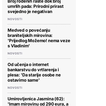
Broj rođenih raste dok broj
umrlih pada: Prirodni prirast
svejedno je negativan
NOVOSTI
Medved o povećanju
braniteljskih mirovina:
'Prijedlog Možemo! nema veze
s Vladinim'
NOVOSTI
Od učenja o internet
bankarstvu do vrtlarenja i
plesa: 'Da starije osobe ne
ostavimo same'
NOVOSTI
Umirovljenica Jasmina (62):
'Imam mirovinu od 290 eura, a