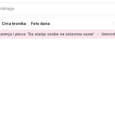
Crna kronika
Foto dana
a: 'Da starije osobe ne ostavimo same'
Umirovljenica Jasmin