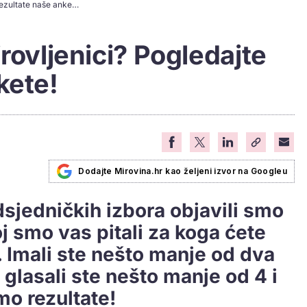
Koga će birati umirovljenici? Pogledajte rezultate naše ankete!
rovljenici? Pogledajte
kete!
Dodajte Mirovina.hr kao željeni izvor na Googleu
sjedničkih izbora objavili smo
oj smo vas pitali za koga ćete
 Imali ste nešto manje od dva
 glasali ste nešto manje od 4 i
mo rezultate!