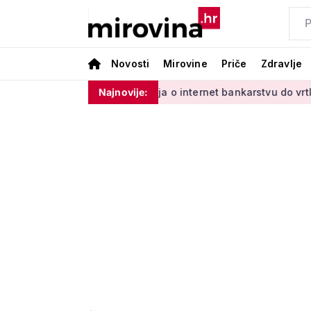
Novosti
Mirovine
Priče
Zdravlje
dinim'
Od učenja o internet bankarstvu do vrtlarenja i ples
Najnovije: