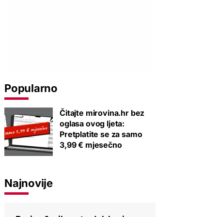
Popularno
Čitajte mirovina.hr bez
oglasa ovog ljeta:
Pretplatite se za samo
3,99 € mjesečno
Najnovije