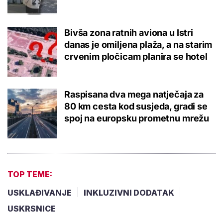
Bivša zona ratnih aviona u Istri
danas je omiljena plaža, a na starim
crvenim pločicam planira se hotel
Raspisana dva mega natječaja za
80 km cesta kod susjeda, gradi se
spoj na europsku prometnu mrežu
TOP TEME:
USKLAĐIVANJE
INKLUZIVNI DODATAK
USKRSNICE