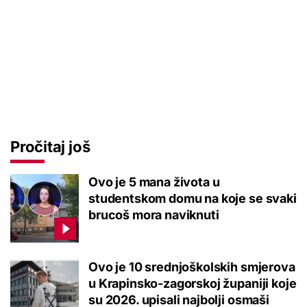
Pročitaj još
Ovo je 5 mana života u
studentskom domu na koje se svaki
brucoš mora naviknuti
Ovo je 10 srednjoškolskih smjerova
u Krapinsko-zagorskoj županiji koje
su 2026. upisali najbolji osmaši