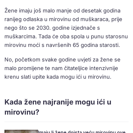
Žene imaju još malo manje od desetak godina
ranijeg odlaska u mirovinu od muškaraca, prije
nego što se 2030. godine izjednače s
muškarcima. Tada će oba spola u punu starosnu
mirovinu moći s navršenih 65 godina starosti.
No, početkom svake godine uvjeti za žene se
malo promijene te nam čitateljice intenzivnije
krenu slati upite kada mogu ići u mirovinu.
Kada žene najranije mogu ići u
mirovinu?
Imaju li žene doista veću mirovinu ove