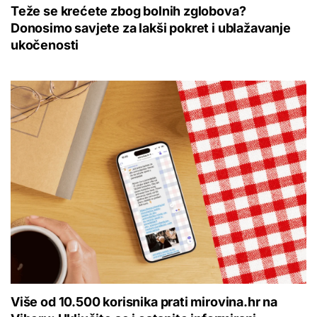
Teže se krećete zbog bolnih zglobova?
Donosimo savjete za lakši pokret i ublažavanje
ukočenosti
Više od 10.500 korisnika prati mirovina.hr na