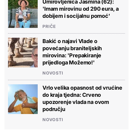
Umirovljenica Jasmina (62):
'Imam mirovinu od 290 eura, a
dobijem i socijalnu pomoć'
PRIČE
Bakić o najavi Vlade o
povećanju braniteljskih
mirovina: 'Prepakiranje
prijedloga Možemo!'
NOVOSTI
Vrlo velika opasnost od vrućine
do kraja tjedna: Crveno
upozorenje vlada na ovom
području
NOVOSTI