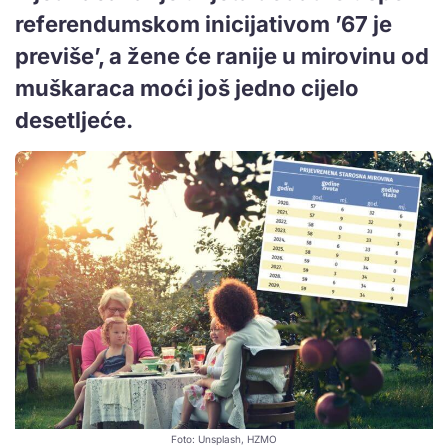
referendumskom inicijativom ’67 je
previše’, a žene će ranije u mirovinu od
muškaraca moći još jedno cijelo
desetljeće.
Foto: Unsplash, HZMO