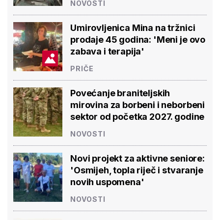
NOVOSTI
Umirovljenica Mina na tržnici
prodaje 45 godina: 'Meni je ovo
zabava i terapija'
PRIČE
Povećanje braniteljskih
mirovina za borbeni i neborbeni
sektor od početka 2027. godine
NOVOSTI
Novi projekt za aktivne seniore:
'Osmijeh, topla riječ i stvaranje
novih uspomena'
NOVOSTI