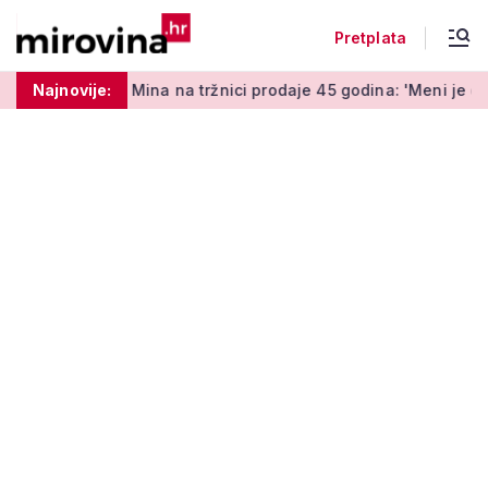
Pretplata
ina na tržnici prodaje 45 godina: 'Meni je ovo zabava i terapij
Najnovije: