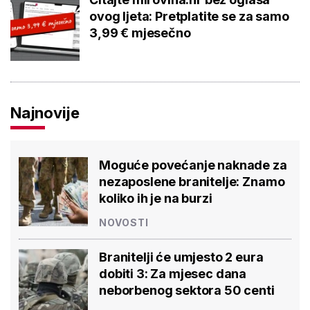
ovog ljeta: Pretplatite se za samo
3,99 € mjesečno
Najnovije
Moguće povećanje naknade za
nezaposlene branitelje: Znamo
koliko ih je na burzi
NOVOSTI
Branitelji će umjesto 2 eura
dobiti 3: Za mjesec dana
neborbenog sektora 50 centi