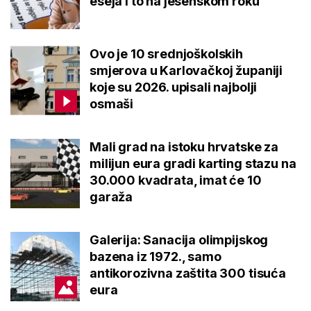
eseja i to na jesenskom roku
Ovo je 10 srednjoškolskih
smjerova u Karlovačkoj županiji
koje su 2026. upisali najbolji
osmaši
Mali grad na istoku hrvatske za
milijun eura gradi karting stazu na
30.000 kvadrata, imat će 10
garaža
Galerija: Sanacija olimpijskog
bazena iz 1972., samo
antikorozivna zaštita 300 tisuća
eura