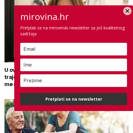
mirovina.hr
Pretplati se na mirovinski newsletter za još kvalitetnog
sadržaja
U ovoj optici rade najdetaljniji pregled vida,
traje sat vremena: Bila sam na njemu, evo što
me naučio
Pretplati se na newsletter