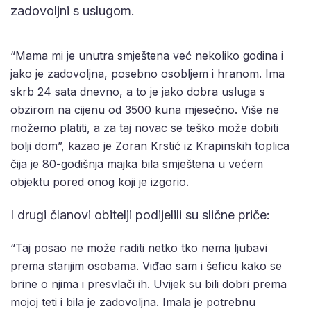
zadovoljni s uslugom.
“Mama mi je unutra smještena već nekoliko godina i
jako je zadovoljna, posebno osobljem i hranom. Ima
skrb 24 sata dnevno, a to je jako dobra usluga s
obzirom na cijenu od 3500 kuna mjesečno. Više ne
možemo platiti, a za taj novac se teško može dobiti
bolji dom”, kazao je Zoran Krstić iz Krapinskih toplica
čija je 80-godišnja majka bila smještena u većem
objektu pored onog koji je izgorio.
I drugi članovi obitelji podijelili su slične priče:
“Taj posao ne može raditi netko tko nema ljubavi
prema starijim osobama. Viđao sam i šeficu kako se
brine o njima i presvlači ih. Uvijek su bili dobri prema
mojoj teti i bila je zadovoljna. Imala je potrebnu