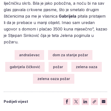
liječničku skrb. Bila je jako pobožna, a noću bi na sav
glas pjevala crkvene pjesme, što je smetalo drugim
štićenicima pa me je vlasnica
Gabrijela
pitala pristajem
li da je prebace u manji objekt. Imao sam uredan
ugovor s domom i plaćao 3500 kuna mjesečno”, kazao
je Stjepan Sinković čija je teta Jelena poginula u
požaru.
andraševac
dom za starije požar
gabrijela čičković
požar
zelena oaza
zelena oaza požar
Podijeli vijest