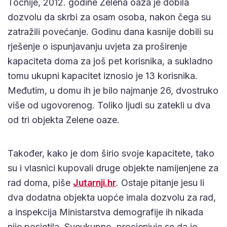
Točnije, 2012. godine Zelena oaza je dobila
dozvolu da skrbi za osam osoba, nakon čega su
zatražili povećanje. Godinu dana kasnije dobili su
rješenje o ispunjavanju uvjeta za proširenje
kapaciteta doma za još pet korisnika, a sukladno
tomu ukupni kapacitet iznosio je 13 korisnika.
Međutim, u domu ih je bilo najmanje 26, dvostruko
više od ugovorenog. Toliko ljudi su zatekli u dva
od tri objekta Zelene oaze.
Također, kako je dom širio svoje kapacitete, tako
su i vlasnici kupovali druge objekte namijenjene za
rad doma, piše
Jutarnji.hr
. Ostaje pitanje jesu li
dva dodatna objekta uopće imala dozvolu za rad,
a inspekcija Ministarstva demografije ih nikada
nije posjetila. Sveukupno, procjenjuje se da je