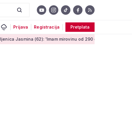
Prijava
Registracija
Pretplata
a (62): 'Imam mirovinu od 290 eura, a dobijem i socijalnu pomo