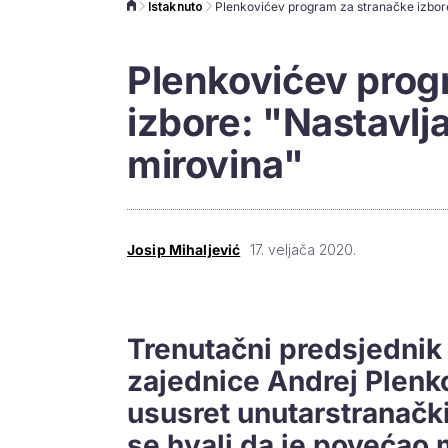
Istaknuto
Plenkovićev prog
izbore: "Nastavl
mirovina"
Josip Mihaljević
17. veljača 2020.
Trenutačni predsjedni
zajednice Andrej Plenko
ususret unutarstranačk
se hvali da je povećao 