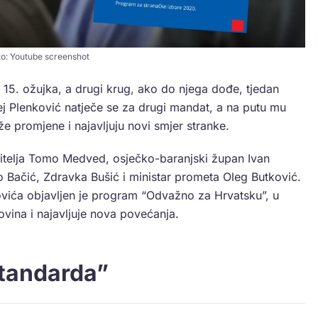
to: Youtube screenshot
 15. ožujka, a drugi krug, ako do njega dođe, tjedan
ej Plenković natječe se za drugi mandat, a na putu mu
že promjene i najavljuju novi smjer stranke.
nitelja Tomo Medved, osječko-baranjski župan Ivan
 Bačić, Zdravka Bušić i ministar prometa Oleg Butković.
ovića objavljen je program “Odvažno za Hrvatsku”, u
vina i najavljuje nova povećanja.
standarda”