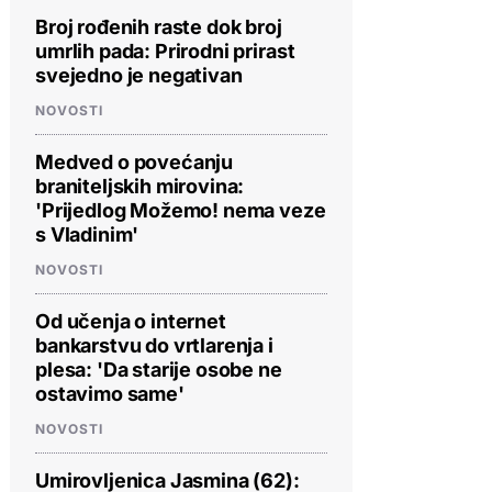
Broj rođenih raste dok broj
umrlih pada: Prirodni prirast
svejedno je negativan
NOVOSTI
Medved o povećanju
braniteljskih mirovina:
'Prijedlog Možemo! nema veze
s Vladinim'
NOVOSTI
Od učenja o internet
bankarstvu do vrtlarenja i
plesa: 'Da starije osobe ne
ostavimo same'
NOVOSTI
Umirovljenica Jasmina (62):