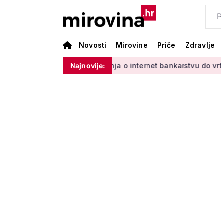
Novosti
Mirovine
Priče
Zdravlje
dinim'
Od učenja o internet bankarstvu do vrtlarenja i ples
Najnovije: