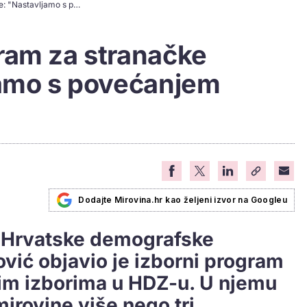
Plenkovićev program za stranačke izbore: "Nastavljamo s povećanjem mirovina"
ram za stranačke
jamo s povećanjem
Dodajte Mirovina.hr kao željeni izvor na Googleu
k Hrvatske demografske
vić objavio je izborni program
im izborima u HDZ-u. U njemu
mirovine više nego tri