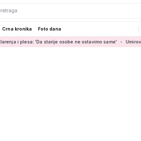
Crna kronika
Foto dana
a: 'Da starije osobe ne ostavimo same'
Umirovljenica Jasmin