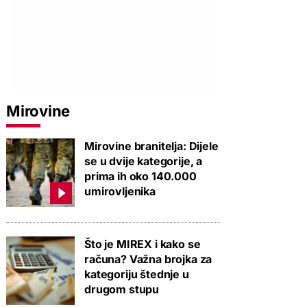
Mirovine
Mirovine branitelja: Dijele
se u dvije kategorije, a
prima ih oko 140.000
umirovljenika
Što je MIREX i kako se
računa? Važna brojka za
kategoriju štednje u
drugom stupu