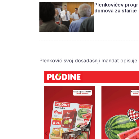
Plenkovićev progra
domova za starije
Plenković svoj dosadašnji mandat opisuje