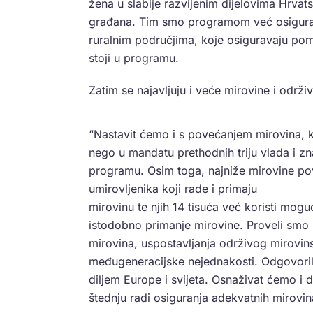
žena u slabije razvijenim dijelovima Hrvats
građana. Tim smo programom već osigural
ruralnim područjima, koje osiguravaju pom
stoji u programu.
Zatim se najavljuju i veće mirovine i održi
“Nastavit ćemo i s povećanjem mirovina, k
nego u mandatu prethodnih triju vlada i 
programu. Osim toga, najniže mirovine pov
umirovljenika koji rade i primaju
mirovinu te njih 14 tisuća već koristi mo
istodobno primanje mirovine. Proveli smo
mirovina, uspostavljanja održivog mirovin
međugeneracijske nejednakosti. Odgovoril
diljem Europe i svijeta. Osnaživat ćemo i 
štednju radi osiguranja adekvatnih mirovi