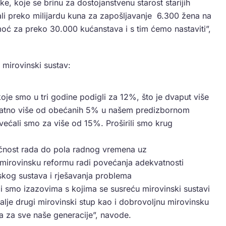
ke, koje se brinu za dostojanstvenu starost starijih
i preko milijardu kuna za zapošljavanje 6.300 žena na
oć za preko 30.000 kućanstava i s tim ćemo nastaviti”,
v mirovinski sustav:
oje smo u tri godine podigli za 12%, što je dvaput više
znatno više od obećanih 5% u našem predizbornom
ećali smo za više od 15%. Proširili smo krug
gućnost rada do pola radnog vremena uz
 mirovinsku reformu radi povećanja adekvatnosti
skog sustava i rješavanja problema
i smo izazovima s kojima se susreću mirovinski sustavi
dalje drugi mirovinski stup kao i dobrovoljnu mirovinsku
na za sve naše generacije”, navode.