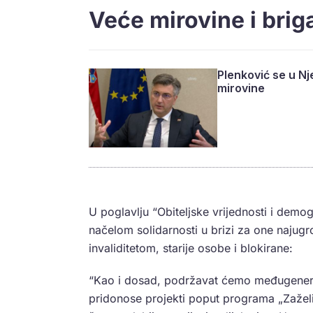
Veće mirovine i briga
Plenković se u Nj
mirovine
U poglavlju “Obiteljske vrijednosti i demo
načelom solidarnosti u brizi za one najug
invaliditetom, starije osobe i blokirane:
“Kao i dosad, podržavat ćemo međugenerac
pridonose projekti poput programa „Zažel