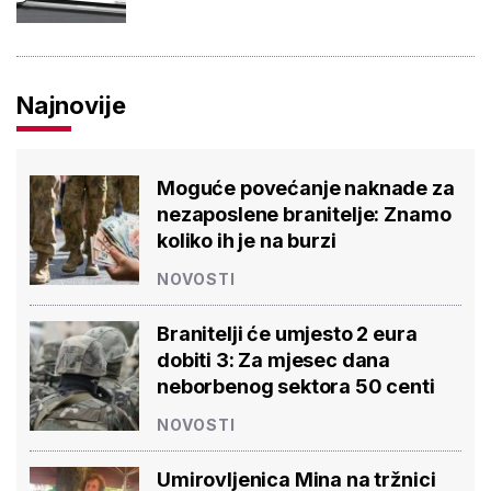
Najnovije
Moguće povećanje naknade za
nezaposlene branitelje: Znamo
koliko ih je na burzi
NOVOSTI
Branitelji će umjesto 2 eura
dobiti 3: Za mjesec dana
neborbenog sektora 50 centi
NOVOSTI
Umirovljenica Mina na tržnici