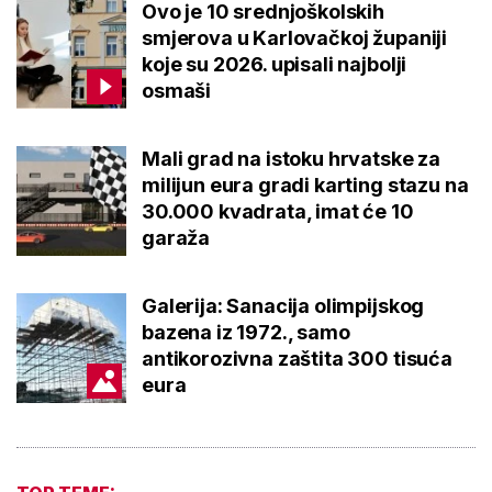
Ovo je 10 srednjoškolskih
smjerova u Karlovačkoj županiji
koje su 2026. upisali najbolji
osmaši
Mali grad na istoku hrvatske za
milijun eura gradi karting stazu na
30.000 kvadrata, imat će 10
garaža
Galerija: Sanacija olimpijskog
bazena iz 1972., samo
antikorozivna zaštita 300 tisuća
eura