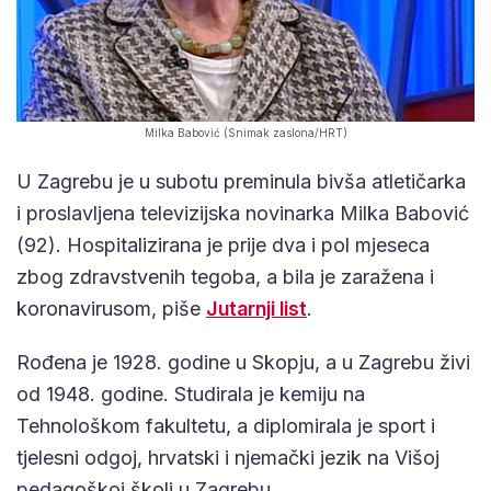
Milka Babović (Snimak zaslona/HRT)
U Zagrebu je u subotu preminula bivša atletičarka
i proslavljena televizijska novinarka Milka Babović
(92). Hospitalizirana je prije dva i pol mjeseca
zbog zdravstvenih tegoba, a bila je zaražena i
koronavirusom, piše
Jutarnji list
.
Rođena je 1928. godine u Skopju, a u Zagrebu živi
od 1948. godine. Studirala je kemiju na
Tehnološkom fakultetu, a diplomirala je sport i
tjelesni odgoj, hrvatski i njemački jezik na Višoj
pedagoškoj školi u Zagrebu.