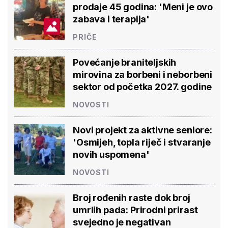
prodaje 45 godina: 'Meni je ovo
zabava i terapija'
PRIČE
Povećanje braniteljskih
mirovina za borbeni i neborbeni
sektor od početka 2027. godine
NOVOSTI
Novi projekt za aktivne seniore:
'Osmijeh, topla riječ i stvaranje
novih uspomena'
NOVOSTI
Broj rođenih raste dok broj
umrlih pada: Prirodni prirast
svejedno je negativan