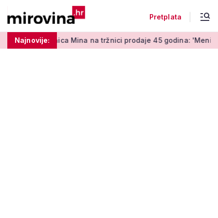
Pretplata
enica Mina na tržnici prodaje 45 godina: 'Meni je ovo zabava i 
Najnovije: