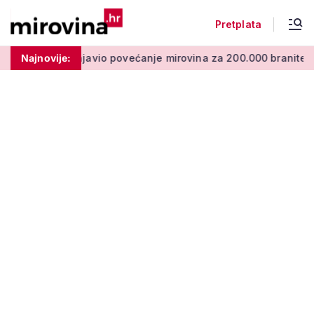
Pretplata
io povećanje mirovina za 200.000 branitelja: Zakon u procedur
Najnovije: