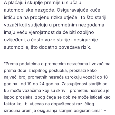
A plaćaju i skuplje premije u slučaju
automobilske nezgode. Osiguravajuće kuće
ističu da na procjenu rizika utječe i to što stariji
vozači koji sudjeluju u prometnim nezgodama
imaju veću vjerojatnost da će biti ozbiljno
ozlijeđeni, a često voze starije i nesigurnije
automobile, što dodatno povećava rizik.
“Prema podatcima o prometnim nesrećama i vozačima
prema dobi iz ispitnog postupka, proizlazi kako
najveći broj prometnih nesreća uzrokuju vozači do 18
godina i od 19 do 24 godina. Zastupljenost starijih od
65 među vozačima koji su skrivili prometnu nesreću je
ispod prosjeka, zbog čega se dob ne može isticati kao
faktor koji bi utjecao na dopuštenost različitog
izračuna premije osiguranja starijim osiguranicima” –