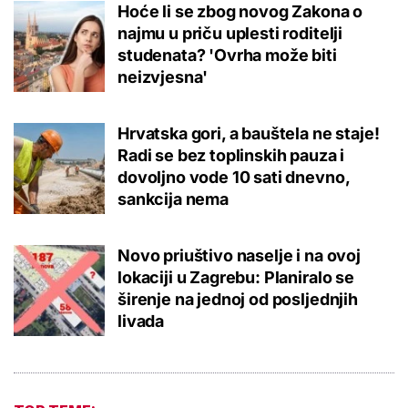
Hoće li se zbog novog Zakona o
najmu u priču uplesti roditelji
studenata? 'Ovrha može biti
neizvjesna'
Hrvatska gori, a bauštela ne staje!
Radi se bez toplinskih pauza i
dovoljno vode 10 sati dnevno,
sankcija nema
Novo priuštivo naselje i na ovoj
lokaciji u Zagrebu: Planiralo se
širenje na jednoj od posljednjih
livada