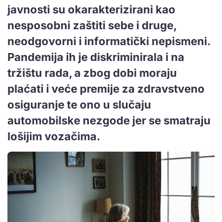
javnosti su okarakterizirani kao
nesposobni zaštiti sebe i druge,
neodgovorni i informatički nepismeni.
Pandemija ih je diskriminirala i na
tržištu rada, a zbog dobi moraju
plaćati i veće premije za zdravstveno
osiguranje te ono u slučaju
automobilske nezgode jer se smatraju
lošijim vozačima.