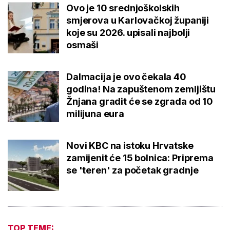
Ovo je 10 srednjoškolskih
smjerova u Karlovačkoj županiji
koje su 2026. upisali najbolji
osmaši
Dalmacija je ovo čekala 40
godina! Na zapuštenom zemljištu
Žnjana gradit će se zgrada od 10
milijuna eura
Novi KBC na istoku Hrvatske
zamijenit će 15 bolnica: Priprema
se 'teren' za početak gradnje
TOP TEME: