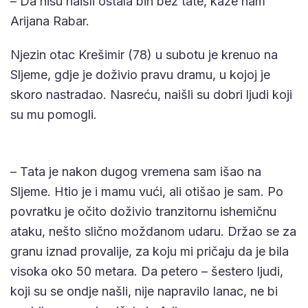
– Da nisu naišli ostala bih bez tate, kaže nam
Arijana Rabar.
Njezin otac Krešimir (78) u subotu je krenuo na
Sljeme, gdje je doživio pravu dramu, u kojoj je
skoro nastradao. Nasreću, naišli su dobri ljudi koji
su mu pomogli.
– Tata je nakon dugog vremena sam išao na
Sljeme. Htio je i mamu vući, ali otišao je sam. Po
povratku je očito doživio tranzitornu ishemičnu
ataku, nešto slično moždanom udaru. Držao se za
granu iznad provalije, za koju mi pričaju da je bila
visoka oko 50 metara. Da petero – šestero ljudi,
koji su se ondje našli, nije napravilo lanac, ne bi