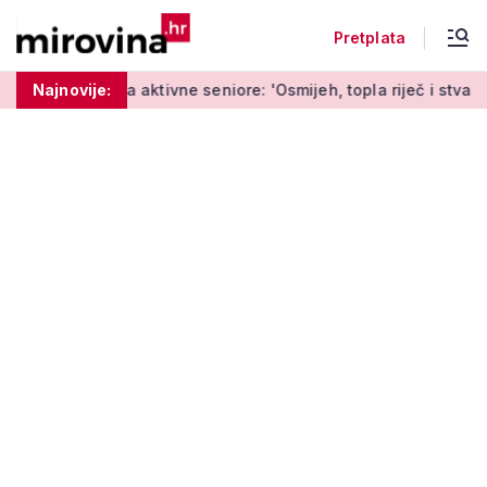
Pretplata
 aktivne seniore: 'Osmijeh, topla riječ i stvaranje novih uspom
Najnovije: