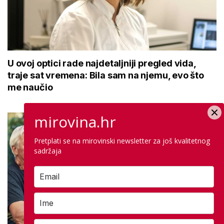
U ovoj optici rade najdetaljniji pregled vida,
traje sat vremena: Bila sam na njemu, evo što
me naučio
mirovina.hr
Pretplati se na mirovinski newsletter za još kvalitetnog
sadržaja