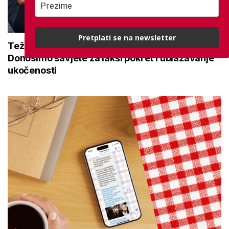
Pretplati se na newsletter
Teže se krećete zbog bolnih zglobova?
Donosimo savjete za lakši pokret i ublažavanje
ukočenosti