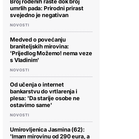
Broj rođenih raste dok broj
umrlih pada: Prirodni prirast
svejedno je negativan
NOVOSTI
Medved o povećanju
braniteljskih mirovina:
'Prijedlog Možemo! nema veze
s Vladinim'
NOVOSTI
Od učenja o internet
bankarstvu do vrtlarenja i
plesa: 'Da starije osobe ne
ostavimo same'
NOVOSTI
Umirovljenica Jasmina (62):
'Imam mirovinu od 290 eura, a