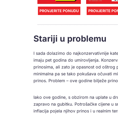
PROVJERITE PONUDU
PROVJERITE P
Stariji u problemu
I sada dolazimo do najkonzervativnije kate
imaju pet godina do umirovljenja. Konzerva
prinosima, ali zato je opasnost od oštrog 
minimalna pa se tako pokušava očuvati miro
prinos. Problem – ove godine bilježe prin
Iako ove godine, s obzirom na uplate u dru
zapravo na gubitku. Potrošačke cijene u s
inflacija pojela njihov prinos i u realnim t