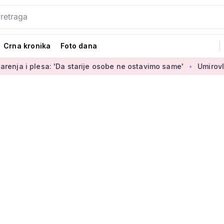
Crna kronika
Foto dana
a: 'Da starije osobe ne ostavimo same'
Umirovljenica Jasmin