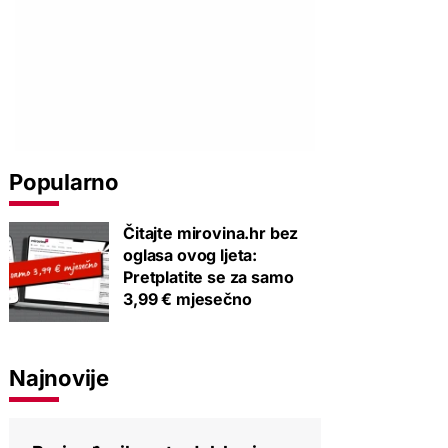
Popularno
Čitajte mirovina.hr bez
oglasa ovog ljeta:
Pretplatite se za samo
3,99 € mjesečno
Najnovije