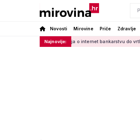
Novosti
Mirovine
Priče
Zdravlje
dinim'
Od učenja o internet bankarstvu do vrtlarenja i ples
Najnovije: