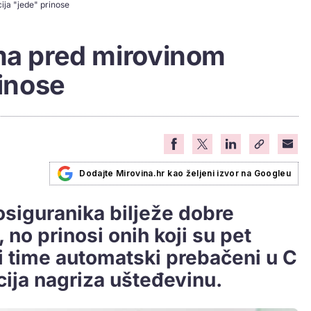
ija "jede" prinose
ima pred mirovinom
rinose
Dodajte Mirovina.hr kao željeni izvor na Googleu
osiguranika bilježe dobre
, no prinosi onih koji su pet
i time automatski prebačeni u C
cija nagriza ušteđevinu.