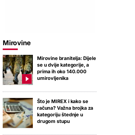
Mirovine
Mirovine branitelja: Dijele
se u dvije kategorije, a
prima ih oko 140.000
umirovljenika
Što je MIREX i kako se
računa? Važna brojka za
kategoriju štednje u
drugom stupu