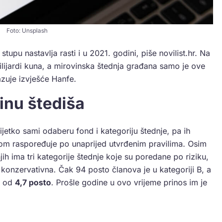
Foto: Unsplash
pu nastavlja rasti i u 2021. godini, piše novilist.hr. Na
ilijardi kuna, a mirovinska štednja građana samo je ove
azuje izvješće Hanfe.
inu štediša
ijetko sami odaberu fond i kategoriju štednje, pa ih
m raspoređuje po unaprijed utvrđenim pravilima. Osim
jih ima tri kategorije štednje koje su poredane po riziku,
C konzervativna. Čak 94 posto članova je u kategoriji B, a
s od
4,7 posto
. Prošle godine u ovo vrijeme prinos im je