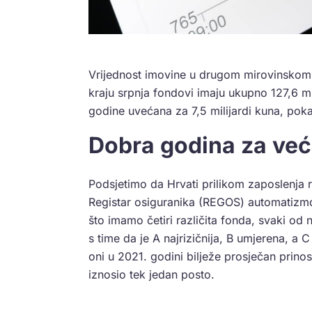
Vrijednost imovine u drugom mirovinskom stu
kraju srpnja fondovi imaju ukupno 127,6 m
godine uvećana za 7,5 milijardi kuna, pok
Dobra godina za već
Podsjetimo da Hrvati prilikom zaposlenja r
Registar osiguranika (REGOS) automatizmo
što imamo četiri različita fonda, svaki od n
s time da je A najrizičnija, B umjerena, a 
oni u 2021. godini bilježe prosječan prino
iznosio tek jedan posto.