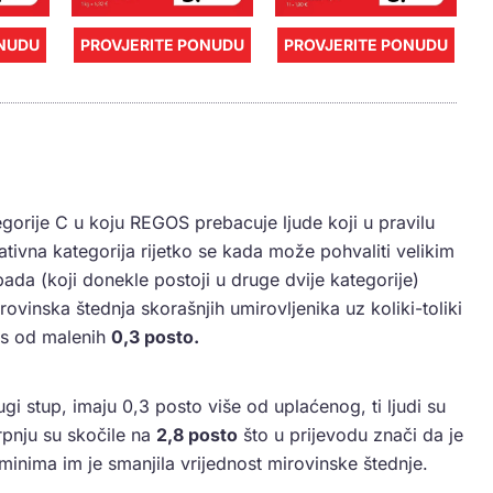
ONUDU
PROVJERITE PONUDU
PROVJERITE PONUDU
gorije C u koju REGOS prebacuje ljude koji u pravilu
tivna kategorija rijetko se kada može pohvaliti velikim
pada (koji donekle postoji u druge dvije kategorije)
vinska štednja skorašnjih umirovljenika uz koliki-toliki
os od malenih
0,3 posto.
gi stup, imaju 0,3 posto više od uplaćenog, ti ljudi su
rpnju su skočile na
2,8 posto
što u prijevodu znači da je
erminima im je smanjila vrijednost mirovinske štednje.