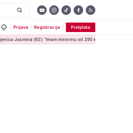
Prijava
Registracija
Pretplata
a (62): 'Imam mirovinu od 290 eura, a dobijem i socijalnu pom