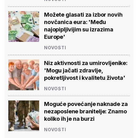
Možete glasati za izbor novih
novčanica eura: 'Među
najopipljivijim su izrazima
Europe'
NOVOSTI
Niz aktivnosti za umirovljenike:
'Mogu jačati zdravlje,
pokretljivost i kvalitetu života'
NOVOSTI
Moguće povećanje naknade za
nezaposlene branitelje: Znamo
koliko ih je na burzi
NOVOSTI