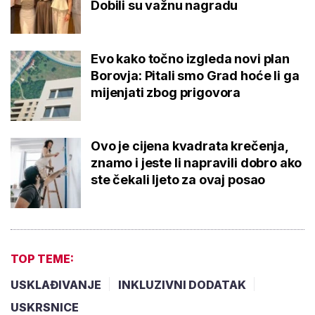
Dobili su važnu nagradu
Evo kako točno izgleda novi plan
Borovja: Pitali smo Grad hoće li ga
mijenjati zbog prigovora
Ovo je cijena kvadrata krečenja,
znamo i jeste li napravili dobro ako
ste čekali ljeto za ovaj posao
TOP TEME:
USKLAĐIVANJE
INKLUZIVNI DODATAK
USKRSNICE