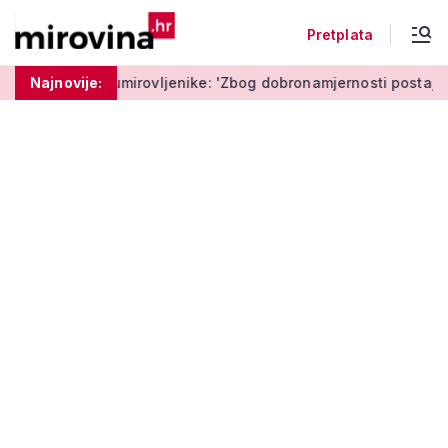
Pretplata
umirovljenike: 'Zbog dobronamjernosti postaju meta prijevare'
Najnovije: