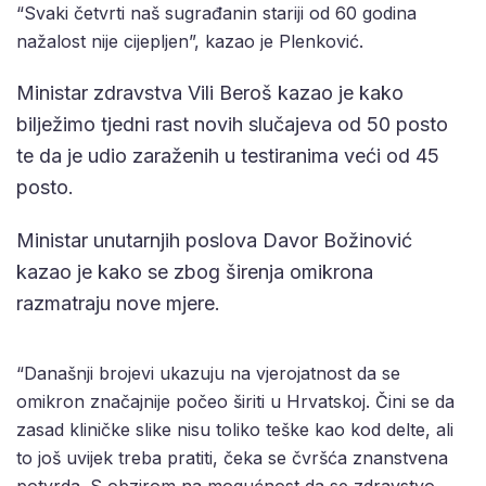
“Svaki četvrti naš sugrađanin stariji od 60 godina
nažalost nije cijepljen”, kazao je Plenković.
Ministar zdravstva Vili Beroš kazao je kako
bilježimo tjedni rast novih slučajeva od 50 posto
te da je udio zaraženih u testiranima veći od 45
posto.
Ministar unutarnjih poslova Davor Božinović
kazao je kako se zbog širenja omikrona
razmatraju nove mjere.
“Današnji brojevi ukazuju na vjerojatnost da se
omikron značajnije počeo širiti u Hrvatskoj. Čini se da
zasad kliničke slike nisu toliko teške kao kod delte, ali
to još uvijek treba pratiti, čeka se čvršća znanstvena
potvrda. S obzirom na mogućnost da se zdravstvo