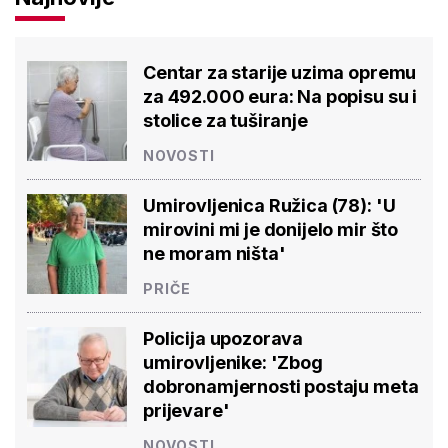
Centar za starije uzima opremu
za 492.000 eura: Na popisu su i
stolice za tuširanje
NOVOSTI
Umirovljenica Ružica (78): 'U
mirovini mi je donijelo mir što
ne moram ništa'
PRIČE
Policija upozorava
umirovljenike: 'Zbog
dobronamjernosti postaju meta
prijevare'
NOVOSTI