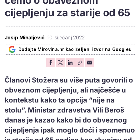
ćemo o obaveznom
cijepljenju za starije od 65
Josip Mihaljević
10. siječanj 2022.
Dodajte Mirovina.hr kao željeni izvor na Googleu
Članovi Stožera su više puta govorili o
obveznom cijepljenju, ali najčešće u
kontekstu kako ta opcija “nije na
stolu”. Ministar zdravstva Vili Beroš
danas je kazao kako bi do obveznog
cijepljenja ipak moglo doći i spomenuo
je starije od 65 godina kao skupinu od