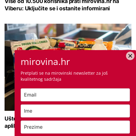
Više od 10.500 korisnika prati mirovina.hr na
Viberu: Uključite se i ostanite informirani
mirovina.hr
Pretplati se na mirovinski newsletter za još
kvalitetnog sadržaja
Uštedjeli smo preko 35 eura: Isprobali smo novu
aplikaciju za uštede, evo kako se koristi