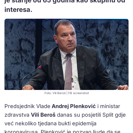
interesa.
Foto: Vili Beroš | FB screenshot
Predsjednik Vlade
Andrej Plenković
i ministar
zdravstva
Vili Beroš
danas su posjetili Split gdje
već nekoliko tjedana bukti epidemija
koronavirusa. Plenković je pozvao ljude da se